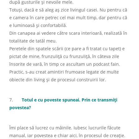
după gusturile și nevoile mele.
Totuși, dacă e să aleg aș zice livingul casei. Nu pentru că
e camera în care petrec cel mai mult timp, dar pentru că
e luminoasă și confortabilă.
Din canapea ai vedere către scara interioară, realizată în
totalitate de tatăl meu.
Peretele din spatele scării (ce pare a fi tratat cu tapet) e
pictat de mine, frunzuliță cu frunzuliță, în câteva zile
însorite de vară, în timp ce ascultam un podcast fain.
Practic, s-au creat amintiri frumoase legate de multe
obiecte din living și de procesul construirii lor.
7.
Totul e cu poveste spuneai. Prin ce transmiți
povestea?
Îmi place să lucrez cu mâinile. Iubesc lucrurile făcute
manual, iar povestea e chiar aici, în procesul de creație.