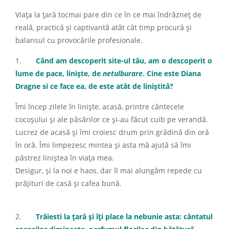
Viața la țară tocmai pare din ce în ce mai îndrăzneț de
reală, practică și captivantă atât cât timp procură și
balansul cu provocările profesionale.
1.
Când am descoperit site-ul tău, am o descoperit o
lume de pace, liniște, de
netulburare
. Cine este Diana
Dragne si ce face ea, de este atât de liniștită?
Îmi încep zilele în liniște, acasă, printre cântecele
cocoșului și ale păsărilor ce și-au făcut cuib pe verandă.
Lucrez de acasă și îmi croiesc drum prin grădină din oră
în oră. Îmi limpezesc mintea și asta mă ajută să îmi
păstrez liniștea în viața mea.
Desigur, și la noi e haos, dar îl mai alungăm repede cu
prăjituri de casă și cafea bună.
2.
Trăiesti la țară și îți place la nebunie asta: cântatul