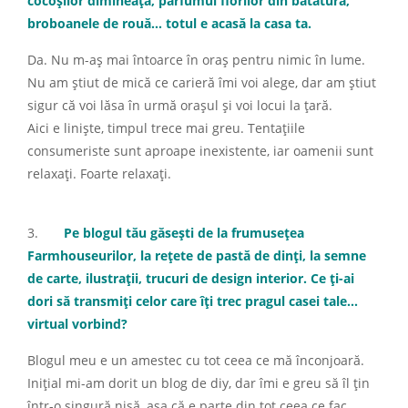
cocoșilor dimineața, parfumul florilor din bătătură,
broboanele de rouă… totul e acasă la casa ta.
Da. Nu m-aș mai întoarce în oraș pentru nimic în lume.
Nu am știut de mică ce carieră îmi voi alege, dar am știut
sigur că voi lăsa în urmă orașul și voi locui la țară.
Aici e liniște, timpul trece mai greu. Tentațiile
consumeriste sunt aproape inexistente, iar oamenii sunt
relaxați. Foarte relaxați.
3.
Pe blogul tău găsești de la frumusețea
Farmhouseurilor, la rețete de pastă de dinți, la semne
de carte, ilustrații, trucuri de design interior. Ce ți-ai
dori să transmiți celor care îți trec pragul casei tale…
virtual vorbind?
Blogul meu e un amestec cu tot ceea ce mă înconjoară.
Inițial mi-am dorit un blog de diy, dar îmi e greu să îl țin
într-o singură nișă, așa că e parte din tot ceea ce fac.