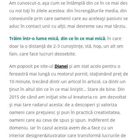
Am cunoscut-o, așa cum se întâmplă din ce în ce mai des
cu noi toți în zilele acestea: din încrengăturile media, din
conexiunile prin care oamenii care au aceleași pasiuni se
aduc în contact unii cu alții, mai devreme sau mai târziu.
Trăim într-o lume mică, din ce în ce mai mică
, în care
doar la o distanță de 2-3 cunoștințe, stă, hop, un alt om
fain, care face lucruri deosebite.
Am poposit pe site-ul
Dianei
și am stat acolo pentru o
fereastră mai lungă cu motorul pornit, staționând preț de
10 minute, trecând dintr-un articol în articol, ca dintr-un
ținut în altul din ce în ce mai liniștit… Stare de bine. Din
2015 de când am inițiat site-ul kreatoria.ro am dezvoltat
și mai tare radarul acesta: de a descoperi și valoriza
oameni care prețuiesc și pun în practică creativitatea,
oameni care au ceva de spus și spun. Indiferent de
domeniu. Iar în cazul acesta avem de-a face cu un
interior designer&ilustrator care transformă lucrurile de