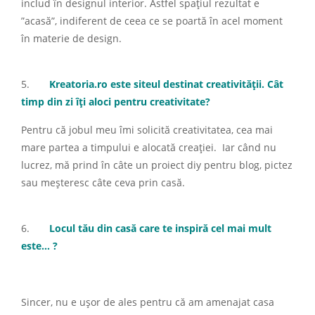
includ în designul interior. Astfel spațiul rezultat e
”acasă”, indiferent de ceea ce se poartă în acel moment
în materie de design.
5.
Kreatoria.ro este siteul destinat creativității. Cât
timp din zi îți aloci pentru creativitate?
Pentru că jobul meu îmi solicită creativitatea, cea mai
mare partea a timpului e alocată creației. Iar când nu
lucrez, mă prind în câte un proiect diy pentru blog, pictez
sau meșteresc câte ceva prin casă.
6.
Locul tău din casă care te inspiră cel mai mult
este… ?
Sincer, nu e ușor de ales pentru că am amenajat casa