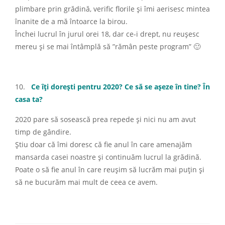
plimbare prin grădină, verific florile și îmi aerisesc mintea
înanite de a mă întoarce la birou.
Închei lucrul în jurul orei 18, dar ce-i drept, nu reușesc
mereu și se mai întâmplă să ”rămân peste program” 🙂
10.
Ce îți dorești pentru 2020? Ce să se așeze în tine? În
casa ta?
2020 pare să sosească prea repede și nici nu am avut
timp de gândire.
Știu doar că îmi doresc că fie anul în care amenajăm
mansarda casei noastre și continuăm lucrul la grădină.
Poate o să fie anul în care reușim să lucrăm mai puțin și
să ne bucurăm mai mult de ceea ce avem.