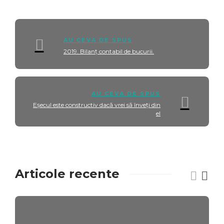
AU CEVA DE SPUS
2019. Bilanț contabil de bucurii.
AU CEVA DE SPUS
Eșecul este constructiv dacă vrei să înveți din
el
Articole recente