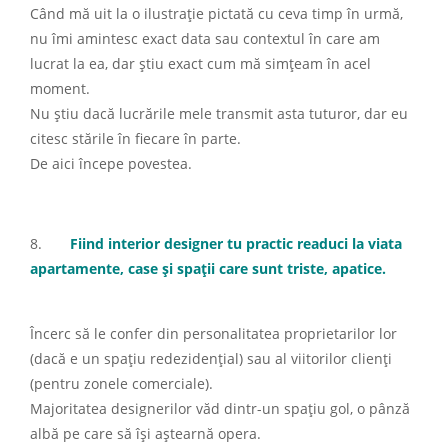
Când mă uit la o ilustrație pictată cu ceva timp în urmă,
nu îmi amintesc exact data sau contextul în care am
lucrat la ea, dar știu exact cum mă simțeam în acel
moment.
Nu știu dacă lucrările mele transmit asta tuturor, dar eu
citesc stările în fiecare în parte.
De aici începe povestea.
8.
Fiind interior designer tu practic readuci la viata
apartamente, case și spații care sunt triste, apatice.
Încerc să le confer din personalitatea proprietarilor lor
(dacă e un spațiu redezidențial) sau al viitorilor clienți
(pentru zonele comerciale).
Majoritatea designerilor văd dintr-un spațiu gol, o pânză
albă pe care să își aștearnă opera.