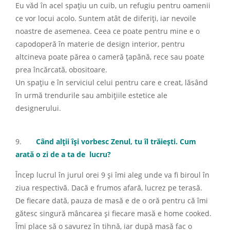
Eu văd în acel spațiu un cuib, un refugiu pentru oamenii
ce vor locui acolo. Suntem atât de diferiți, iar nevoile
noastre de asemenea. Ceea ce poate pentru mine e o
capodoperă în materie de design interior, pentru
altcineva poate părea o cameră țapănă, rece sau poate
prea încărcată, obositoare.
Un spațiu e în serviciul celui pentru care e creat, lăsând
în urmă trendurile sau ambițiile estetice ale
designerului.
9.
Când alții își vorbesc Zenul, tu îl trăiești. Cum
arată o zi de a ta de lucru?
Încep lucrul în jurul orei 9 și îmi aleg unde va fi biroul în
ziua respectivă. Dacă e frumos afară, lucrez pe terasă.
De fiecare dată, pauza de masă e de o oră pentru că îmi
gătesc singură mâncarea și fiecare masă e home cooked.
Îmi place să o savurez în tihnă, iar după masă fac o