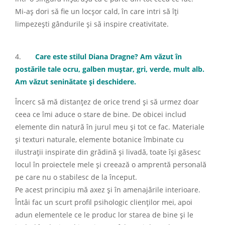
Mi-aș dori să fie un locșor cald, în care intri să îți
limpezești gândurile și să inspire creativitate.
4.
Care este stilul Diana Dragne? Am văzut în
postările tale ocru, galben muștar, gri, verde, mult alb.
Am văzut seninătate și deschidere.
Încerc să mă distanțez de orice trend și să urmez doar
ceea ce îmi aduce o stare de bine. De obicei includ
elemente din natură în jurul meu și tot ce fac. Materiale
și texturi naturale, elemente botanice îmbinate cu
ilustrații inspirate din grădină și livadă, toate își găsesc
locul în proiectele mele și creează o amprentă personală
pe care nu o stabilesc de la început.
Pe acest principiu mă axez și în amenajările interioare.
Întâi fac un scurt profil psihologic clienților mei, apoi
adun elementele ce le produc lor starea de bine și le