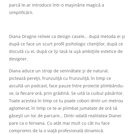
parcă le-ar introduce într-o mașinărie magică a
simplificării.
Diana Dragne
reînvie
ca design casele… după metoda ei și
după ce face un scurt profil psihologic clienților, după ce
discută cu ei, după ce își lasă la ușă ambițiile estetice de
designer.
Diana aduce un strop de seninătate și de natural,
pictează pereții, frunzuliță cu frunzuliță, în timp ce
ascultă un podcast, face pauze între proiecte plimbându-
se, la fiecare oră, prin grădină. Se uită la cuibul păsărilor.
Toate acestea în timp ce tu poate cobori dintr-un metrou
aglomerat, în timp ce te-ai plimbat jumatate de oră să
găsești un loc de parcare… Dintr-odată realitatea Dianei
pare ca o Nirvana. Cu atât mai mult cu cât nu face
compromis de la o viață profesională dinamică.