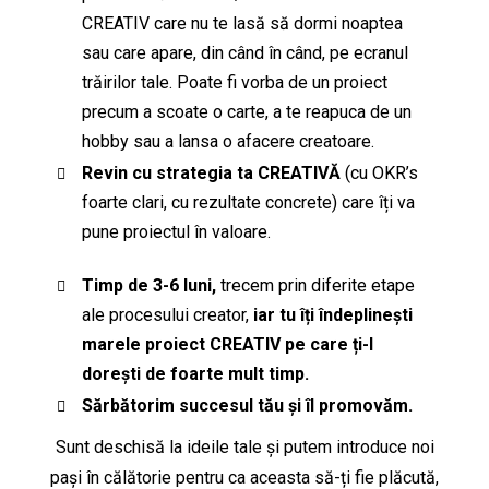
CREATIV care nu te lasă să dormi noaptea
sau care apare, din când în când, pe ecranul
trăirilor tale. Poate fi vorba de un proiect
precum a scoate o carte, a te reapuca de un
hobby sau a lansa o afacere creatoare.
Revin cu strategia ta CREATIVĂ
(cu OKR’s
foarte clari, cu rezultate concrete) care îți va
pune proiectul în valoare.
Timp de 3-6 luni,
trecem prin diferite etape
ale procesului creator,
iar tu îți îndeplinești
marele proiect CREATIV pe care ți-l
dorești de foarte mult timp.
Sărbătorim succesul tău și îl promovăm.
Sunt deschisă la ideile tale și putem introduce noi
pași în călătorie pentru ca aceasta să-ți fie plăcută,