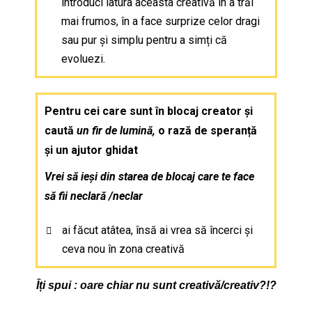
introduci latura aceasta creativă în a trăi
mai frumos, în a face surprize celor dragi
sau pur și simplu pentru a simți că
evoluezi.
Pentru cei care sunt în blocaj creator și
caută
un fir de lumină,
o rază de speranță
și un ajutor ghidat
Vrei să ieși din starea de blocaj care te face
să fii neclară /neclar
ai făcut atâtea, însă ai vrea să încerci și
ceva nou în zona creativă
Îți spui : oare chiar nu sunt creativă/creativ?!?