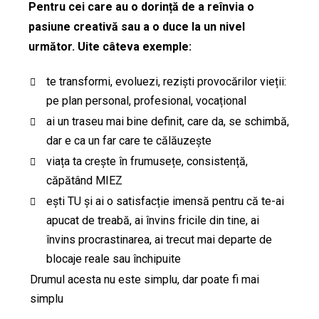
Pentru cei care au o dorință de a reînvia o
pasiune creativă sau a o duce la un nivel
următor. Uite câteva exemple:
te transformi, evoluezi, reziști provocărilor vieții:
pe plan personal, profesional, vocațional
ai un traseu mai bine definit, care da, se schimbă,
dar e ca un far care te călăuzește
viața ta crește în frumusețe, consistență,
căpătând MIEZ
ești TU și ai o satisfacție imensă pentru că te-ai
apucat de treabă, ai învins fricile din tine, ai
învins procrastinarea, ai trecut mai departe de
blocaje reale sau închipuite
Drumul acesta nu este simplu, dar poate fi mai
simplu