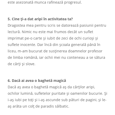
este asezonată munca rafinează progresul.
5. Cine ți-a dat aripi în activitatea ta?
Dragostea mea pentru scris se datorează pasiunii pentru
lectură. Nimic nu este mai frumos decât un suflet
imprimat pe-o carte și iubit de zeci de ochi curioși și
suflete inocente. Dar încă din școala generală până în
liceu, m-am bucurat de susținerea doamnelor profesor
de limba română, iar ochii mei nu conteneau a se sătura
de cărți și slove.
6. Dacă ai avea o baghetă magică
Dacă aș avea o baghetă magică aș da cărților aripi,
ochilor lumină, sufletelor puritate și oamenilor bucurie. Și
i-aș iubi pe toți și i-aș ascunde sub pături de pagini, și le-
aș arăta un colț de paradis sălbatic.