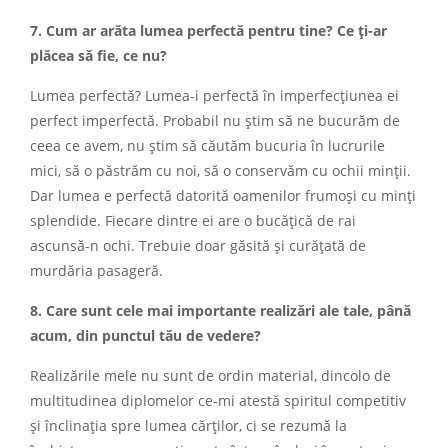
7. Cum ar arăta lumea perfectă pentru tine? Ce ți-ar
plăcea să fie, ce nu?
Lumea perfectă? Lumea-i perfectă în imperfecțiunea ei
perfect imperfectă. Probabil nu știm să ne bucurăm de
ceea ce avem, nu știm să căutăm bucuria în lucrurile
mici, să o păstrăm cu noi, să o conservăm cu ochii minții.
Dar lumea e perfectă datorită oamenilor frumoși cu minți
splendide. Fiecare dintre ei are o bucățică de rai
ascunsă-n ochi. Trebuie doar găsită și curățată de
murdăria pasageră.
8. Care sunt cele mai importante realizări ale tale, până
acum, din punctul tău de vedere?
Realizările mele nu sunt de ordin material, dincolo de
multitudinea diplomelor ce-mi atestă spiritul competitiv
și înclinația spre lumea cărților, ci se rezumă la