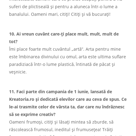
suferi de plictiseală și pentru a aluneca într-o lume a
banalului. Oameni mari, citiți! Citiți și vă bucurați!
10. Ai vreun cuvânt care-ți place mult, mult, mult de
tot?
Îmi place foarte mult cuvântul „artă”. Arta pentru mine
este îmbinarea divinului cu omul, arta este ultima suflare
paradiziacă într-o lume plastică, întinată de păcat și
veșnicie.
11. Faci parte din campania de 1 iunie, lansată de
Kreatoria.ro și dedicată elevilor care au ceva de spus. Ce
le-ai trasmite celor de vârsta ta, dar care nu îndrăznesc
să se exprime creativ?
Oameni frumoși, citiți și lăsați mintea să zburde, să
răscolească frumosul, ineditul și frumusețea! Trăiți