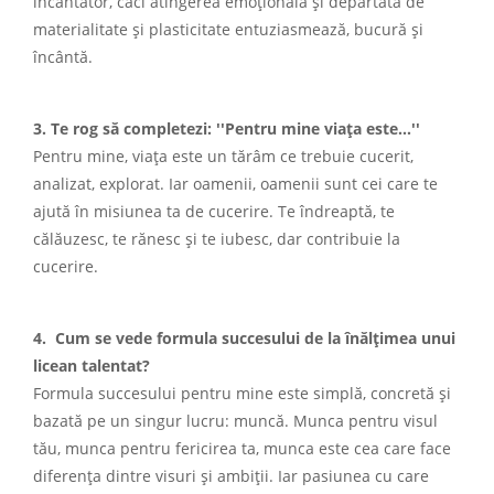
încântător, căci atingerea emoțională și depărtată de
materialitate și plasticitate entuziasmează, bucură și
încântă.
3. Te rog să completezi: ''Pentru mine viața este…''
Pentru mine, viața este un tărâm ce trebuie cucerit,
analizat, explorat. Iar oamenii, oamenii sunt cei care te
ajută în misiunea ta de cucerire. Te îndreaptă, te
călăuzesc, te rănesc și te iubesc, dar contribuie la
cucerire.
4. Cum se vede formula succesului de la înălțimea unui
licean talentat?
Formula succesului pentru mine este simplă, concretă și
bazată pe un singur lucru: muncă. Munca pentru visul
tău, munca pentru fericirea ta, munca este cea care face
diferența dintre visuri și ambiții. Iar pasiunea cu care