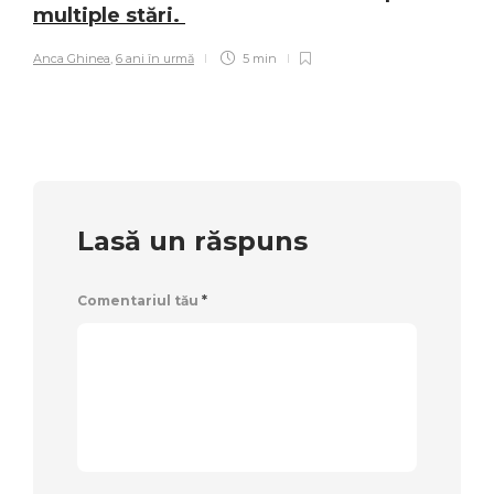
multiple stări.
Anca Ghinea
,
6 ani în urmă
5 min
Lasă un răspuns
Comentariul tău
*