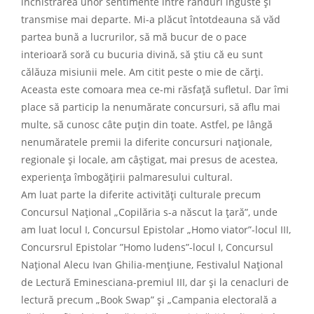
închistrarea unor sentimente între rânduri înguste și
transmise mai departe. Mi-a plăcut întotdeauna să văd
partea bună a lucrurilor, să mă bucur de o pace
interioară soră cu bucuria divină, să știu că eu sunt
călăuza misiunii mele. Am citit peste o mie de cărți.
Aceasta este comoara mea ce-mi răsfață sufletul. Dar îmi
place să particip la nenumărate concursuri, să aflu mai
multe, să cunosc câte puțin din toate. Astfel, pe lângă
nenumăratele premii la diferite concursuri naționale,
regionale și locale, am câștigat, mai presus de acestea,
experiența îmbogățirii palmaresului cultural.
Am luat parte la diferite activități culturale precum
Concursul Național „Copilăria s-a născut la țară”, unde
am luat locul I, Concursul Epistolar „Homo viator”-locul III,
Concursrul Epistolar ”Homo ludens”-locul I, Concursul
Național Alecu Ivan Ghilia-mențiune, Festivalul Național
de Lectură Eminesciana-premiul III, dar și la cenacluri de
lectură precum „Book Swap” și „Campania electorală a