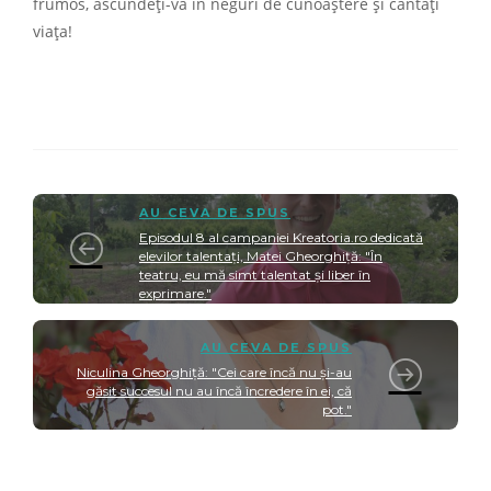
frumos, ascundeți-vă în neguri de cunoaștere și cântați
viața!
AU CEVA DE SPUS
Episodul 8 al campaniei Kreatoria.ro dedicată
elevilor talentați, Matei Gheorghiță: "În
teatru, eu mă simt talentat și liber în
exprimare."
AU CEVA DE SPUS
Niculina Gheorghiță: "Cei care încă nu și-au
găsit succesul nu au încă încredere în ei, că
pot."