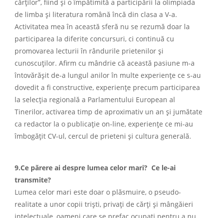
cărților”, fiind și o împătimită a participării la olimpiada
de limba și literatura română încă din clasa a V-a.
Activitatea mea în această sferă nu se rezumă doar la
participarea la diferite concursuri, ci continuă cu
promovarea lecturii în rândurile prietenilor și
cunoscuților. Afirm cu mândrie că această pasiune m-a
întovărășit de-a lungul anilor în multe experiențe ce s-au
dovedit a fi constructive, experiențe precum participarea
la selecția regională a Parlamentului European al
Tinerilor, activarea timp de aproximativ un an și jumătate
ca redactor la o publicație on-line, experiențe ce mi-au
îmbogățit CV-ul, cercul de prieteni și cultura generală.
9.Ce părere ai despre lumea celor mari? Ce le-ai
transmite?
Lumea celor mari este doar o plăsmuire, o pseudo-
realitate a unor copii triști, privați de cărți și mângăieri
intelectuale, oameni care se prefac ocupați pentru a nu