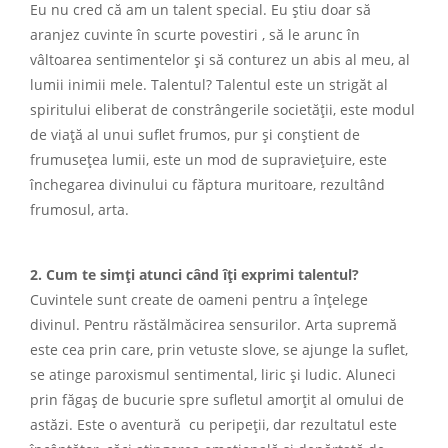
Eu nu cred că am un talent special. Eu știu doar să
aranjez cuvinte în scurte povestiri , să le arunc în
vâltoarea sentimentelor și să conturez un abis al meu, al
lumii inimii mele. Talentul? Talentul este un strigăt al
spiritului eliberat de constrângerile societății, este modul
de viață al unui suflet frumos, pur și conștient de
frumusețea lumii, este un mod de supraviețuire, este
închegarea divinului cu făptura muritoare, rezultând
frumosul, arta.
2. Cum te simți atunci când îți exprimi talentul?
Cuvintele sunt create de oameni pentru a înțelege
divinul. Pentru răstălmăcirea sensurilor. Arta supremă
este cea prin care, prin vetuste slove, se ajunge la suflet,
se atinge paroxismul sentimental, liric și ludic. Aluneci
prin făgaș de bucurie spre sufletul amorțit al omului de
astăzi. Este o aventură cu peripeții, dar rezultatul este