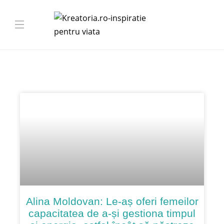
Alina Moldovan: Le-aș oferi femeilor
capacitatea de a-și gestiona timpul