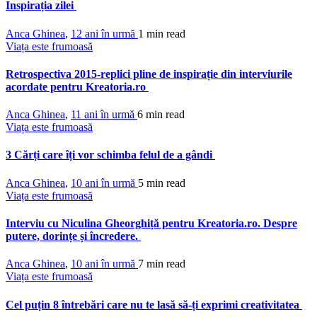
Inspirația zilei
Anca Ghinea
,
12 ani în urmă
1 min
read
Viața este frumoasă
Retrospectiva 2015-replici pline de inspirație din interviurile
acordate pentru Kreatoria.ro
Anca Ghinea
,
11 ani în urmă
6 min
read
Viața este frumoasă
3 Cărți care îți vor schimba felul de a gândi
Anca Ghinea
,
10 ani în urmă
5 min
read
Viața este frumoasă
Interviu cu Niculina Gheorghiță pentru Kreatoria.ro. Despre
putere, dorințe și încredere.
Anca Ghinea
,
10 ani în urmă
7 min
read
Viața este frumoasă
Cel puțin 8 întrebări care nu te lasă să-ți exprimi creativitatea