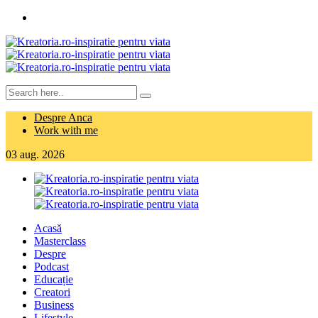
Despre Anca
Work with me
03
aug.
2026
Acasă
Masterclass
Despre
Podcast
Educație
Creatori
Business
Lifestyle