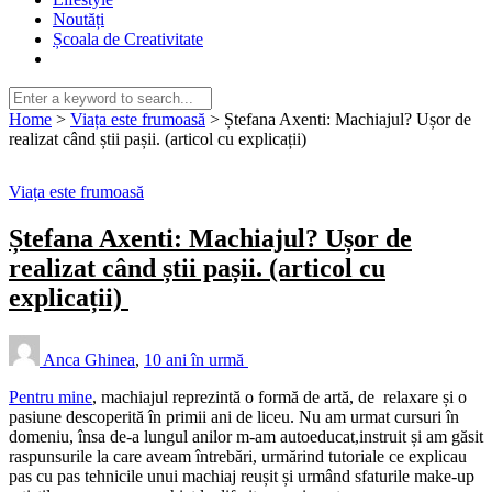
Noutăți
Școala de Creativitate
Home
>
Viața este frumoasă
>
Ștefana Axenti: Machiajul? Ușor de
realizat când știi pașii. (articol cu explicații)
Viața este frumoasă
Ștefana Axenti: Machiajul? Ușor de
realizat când știi pașii. (articol cu
explicații)
Anca Ghinea
,
10 ani în urmă
Pentru mine
, machiajul reprezintă o formă de artă, de relaxare și o
pasiune descoperită în primii ani de liceu. Nu am urmat cursuri în
domeniu, însa de-a lungul anilor m-am autoeducat,instruit și am găsit
raspunsurile la care aveam întrebări, urmărind tutoriale ce explicau
pas cu pas tehnicile unui machiaj reușit și urmând sfaturile make-up