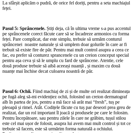
La sfârșit aplicăm o pudră, de orice fel doriți, pentru a seta machiajul
feței.
Pasul 5: Sprâncenele.
Știți deja, că în ultima vreme s-a pus accentul
pe sprâncenele corect făcute care să se încadreze armonios cu forma
feței. Pare complicat, dar este simplu, trebuie să urmăm conturul
sprâncenei noastre naturale și să umplem doar golurile în care ar fi
trebuit să existe fire de păr. Pentru mai mult control asupra a ceea ce
fac, eu prefer să conturez sprancenele cu un creion conceput special
pentru așa ceva și să le umplu cu fard de sprâncene. Atentie, cele
două produse trebuie să aibă aceeași nuanță , și maxim cu două
nuanțe mai închise decat culoarea noastră de păr.
Pasul 6: Ochii.
Fiind machiaj de zi și de multe ori realizat dimineața
pe fugă aleg să-mi evidențiez ochii, folosind un creion dermatograf
alb în partea de jos, pentru a mă face să arăt mai “fresh”, tuș pe
pleoapă și rimel. Atât. Codițele făcute cu tuș par deseori prea greu de
realizat, dar un rol important îl joacă și produsele pe care le folosim.
Pentru începătoare, sau pentru zilele în care ne grăbim, tușul stilou
este cel mai ușor de folosit, asupra lui avem mai mult control și tot ce
trebuie să facem, este să urmărim forma naturală a ochiului.