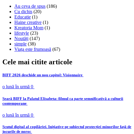
Au ceva de spus
(186)
Cu dichis
(20)
Educatie
(1)
Haine creative
(1)
Kreatoria Mom
(1)
lifestyle
(23)
Noutăți
(147)
simple
(38)
Viața este frumoasă
(67)
Cele mai citite articole
BIFF 2026 deschide un nou capitol: Visionnaire
o lună în urmă
0
Seară BIFF la Palatul Elisabeta: filmul ca parte semnificativă a culturii
contemporane
o lună în urmă
0
Scutul digital al copilăriei. Inițiative pe subiectul protecției minorilor față de
jocurile de noroc