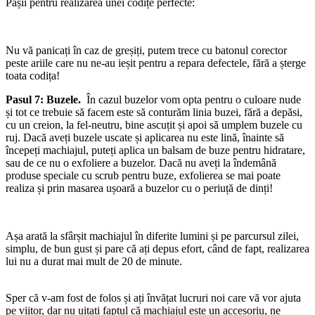
Pașii pentru realizarea unei codițe perfecte:
Nu vă panicați în caz de greșiți, putem trece cu batonul corector
peste ariile care nu ne-au ieșit pentru a repara defectele, fără a șterge
toata codița!
Pasul 7: Buzele.
În cazul buzelor vom opta pentru o culoare nude
și tot ce trebuie să facem este să conturăm linia buzei, fără a depăsi,
cu un creion, la fel-neutru, bine ascuțit și apoi să umplem buzele cu
ruj. Dacă aveți buzele uscate și aplicarea nu este lină, înainte să
începeți machiajul, puteți aplica un balsam de buze pentru hidratare,
sau de ce nu o exfoliere a buzelor. Dacă nu aveți la îndemână
produse speciale cu scrub pentru buze, exfolierea se mai poate
realiza și prin masarea ușoară a buzelor cu o periuță de dinți!
Așa arată la sfârșit machiajul în diferite lumini și pe parcursul zilei,
simplu, de bun gust și pare că ați depus efort, când de fapt, realizarea
lui nu a durat mai mult de 20 de minute.
Sper că v-am fost de folos și ați învățat lucruri noi care vă vor ajuta
pe viitor, dar nu uitați faptul că machiajul este un accesoriu, ne