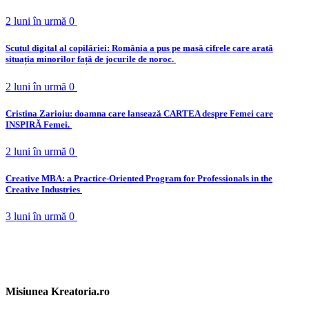
2 luni în urmă
0
Scutul digital al copilăriei: România a pus pe masă cifrele care arată
situația minorilor față de jocurile de noroc.
2 luni în urmă
0
Cristina Zarioiu: doamna care lansează CARTEA despre Femei care
INSPIRĂ Femei.
2 luni în urmă
0
Creative MBA: a Practice‑Oriented Program for Professionals in the
Creative Industries
3 luni în urmă
0
Misiunea Kreatoria.ro