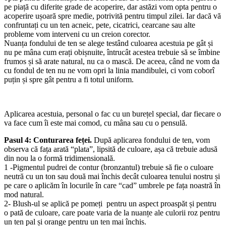
pe piață cu diferite grade de acoperire, dar astăzi vom opta pentru o
acoperire ușoară spre medie, potrivită pentru timpul zilei. Iar dacă vă
confruntați cu un ten acneic, pete, cicatrici, cearcane sau alte
probleme vom interveni cu un creion corector.
Nuanța fondului de ten se alege testând culoarea acestuia pe gât și
nu pe mâna cum erați obișnuite, întrucât acestea trebuie să se îmbine
frumos și să arate natural, nu ca o mască. De aceea, când ne vom da
cu fondul de ten nu ne vom opri la linia mandibulei, ci vom coborî
puțin și spre gât pentru a fi totul uniform.
Aplicarea acestuia, personal o fac cu un burețel special, dar fiecare o
va face cum îi este mai comod, cu mâna sau cu o pensulă.
Pasul 4: Conturarea feței.
După aplicarea fondului de ten, vom
observa că fața arată “plata”, lipsită de culoare, așa că trebuie adusă
din nou la o formă tridimensională.
1 -Pigmentul pudrei de contur (bronzantul) trebuie să fie o culoare
neutră cu un ton sau două mai închis decât culoarea tenului nostru și
pe care o aplicăm în locurile în care “cad” umbrele pe fața noastră în
mod natural.
2- Blush-ul se aplică pe pomeți pentru un aspect proaspăt și pentru
o pată de culoare, care poate varia de la nuanțe ale culorii roz pentru
un ten pal și orange pentru un ten mai închis.