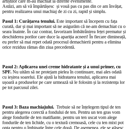
artiștilor care m-au machiat la diferite evenimente.
Astăzi, am să vă împărtășesc și vouă pas cu pas din ce am învățat,
pentru realizarea unui machiaj de zi cu zi, rapid și simplu.
Pasul 1: Curățarea tenului.
Este important să începem cu fața
curată, dar și mai important să ne asigurăm că ne-am demachiat cu o
seara înainte. În caz contrar, favorizam îmbătrânirea feței prematur și
deschiderea porilor care duce la apariția acneei! În fiecare dimineață,
eu prefer să mai repet odată procesul demachierii pentru a elimina
orice reziduu rămas din ziua precedentă.
Pasul 2: Aplicarea unei creme hidratante și a unui primer, cu
SPF.
Nu uităm să ne protejam pielea în continuare, mai ales odată
cu ieșirea soarelui. Ele ajută la hidratarea tenului, aplicarea mai
ușoară a produselor pe care urmează să le folosim și la rezistența lor
pe tot parcusul zilei.
Pasul 3: Baza machiajului.
Trebuie să ne înțelegem tipul de ten
pentru alegerea corectă a fondului de ten. Pentru un ten gras vom
alege fondurile de ten matifiante, pentru un ten uscat vom alege
fondurile de ten lichide, cu o textură cremoasă, cele cu ten mixt pot
opta pentru o îmbinație între cele două. De asemenea, ele se găsesc