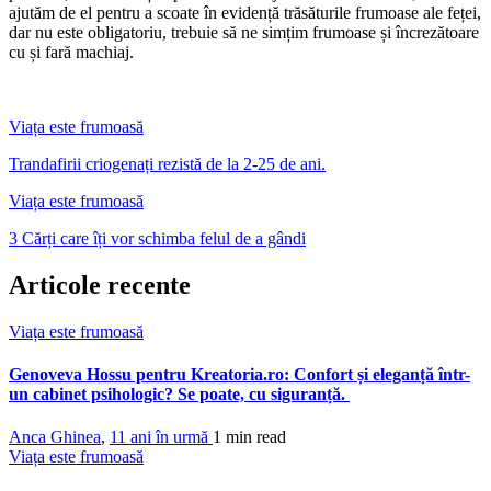
ajutăm de el pentru a scoate în evidență trăsăturile frumoase ale feței,
dar nu este obligatoriu, trebuie să ne simțim frumoase și încrezătoare
cu și fară machiaj.
Viața este frumoasă
Trandafirii criogenați rezistă de la 2-25 de ani.
Viața este frumoasă
3 Cărți care îți vor schimba felul de a gândi
Articole recente
Viața este frumoasă
Genoveva Hossu pentru Kreatoria.ro: Confort și eleganță într-
un cabinet psihologic? Se poate, cu siguranță.
Anca Ghinea
,
11 ani în urmă
1 min
read
Viața este frumoasă