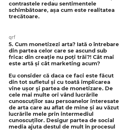
contrastele redau sentimentele
schimbătoare, așa cum este realitatea
trecătoare.
qrf
5. Cum monetizezi arta? Iată o întrebare
din partea celor care se ascund sub
frica: din creație nu poți trăi?! Cât mai
este artă și cât marketing acum?
Eu consider că daca ce faci este făcut
din tot sufletul și cu toată implicarea
vine ușor și partea de monetizare. De
cele mai multe ori vând lucrările
cunoscuților sau persoanelor interesate
de arta care au aflat de mine și au văzut
lucrările mele prin intermediul
cunoscuților. Desigur partea de social
media ajuta destul de mult în procesul