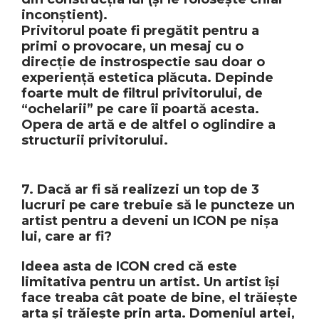
inconștient).
Privitorul poate fi pregătit pentru a
primi o provocare, un mesaj cu o
direcție de instrospectie sau doar o
experiență estetica plăcuta. Depinde
foarte mult de filtrul privitorului, de
“ochelarii” pe care îi poartă acesta.
Opera de artă e de altfel o oglindire a
structurii privitorului.
7. Dacă ar fi să realizezi un top de 3
lucruri pe care trebuie să le puncteze un
artist pentru a deveni un ICON pe nișa
lui, care ar fi?
Ideea asta de ICON cred că este
limitativa pentru un artist. Un artist își
face treaba cât poate de bine, el trăiește
arta și trăiește prin arta. Domeniul artei,