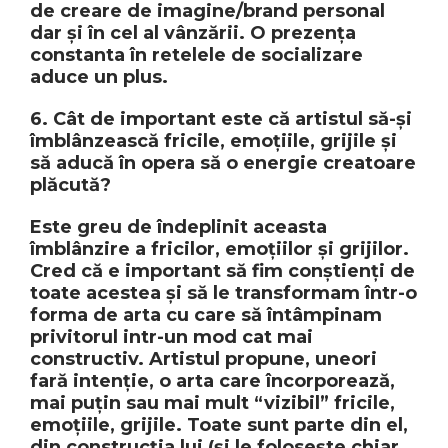
de creare de imagine/brand personal
dar și în cel al vânzării. O prezența
constanta în retelele de socializare
aduce un plus.
6. Cât de important este că artistul să-și
îmblânzească fricile, emoțiile, grijile și
să aducă în opera să o energie creatoare
plăcută?
Este greu de îndeplinit aceasta
îmblânzire a fricilor, emoțiilor și grijilor.
Cred că e important să fim conștienți de
toate acestea și să le transformam într-o
forma de arta cu care să întâmpinam
privitorul intr-un mod cat mai
constructiv. Artistul propune, uneori
fară intenție, o arta care încorporează,
mai puțin sau mai mult “vizibil” fricile,
emoțiile, grijile. Toate sunt parte din el,
din construcția lui (și le folosește chiar