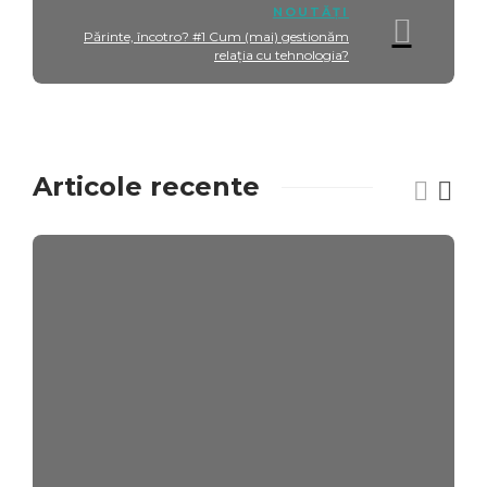
NOUTĂȚI
Părinte, încotro? #1 Cum (mai) gestionăm
relaţia cu tehnologia?
Articole recente