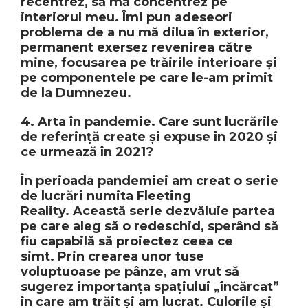
recentrez, să mă concentrez pe
interiorul meu. Îmi pun adeseori
problema de a nu mă dilua în exterior,
permanent exersez revenirea către
mine, focusarea pe trăirile interioare și
pe componentele pe care le-am primit
de la Dumnezeu.
4. Arta în pandemie. Care sunt lucrările
de referință create și expuse în 2020 și
ce urmează în 2021?
În perioada pandemiei am creat o serie
de lucrări numita Fleeting
Reality. Această serie dezvăluie partea
pe care aleg să o redeschid, sperând să
fiu capabilă să proiectez ceea ce
simt. Prin crearea unor tuse
voluptuoase pe pânze, am vrut să
sugerez importanța spațiului „încărcat”
în care am trăit și am lucrat. Culorile și