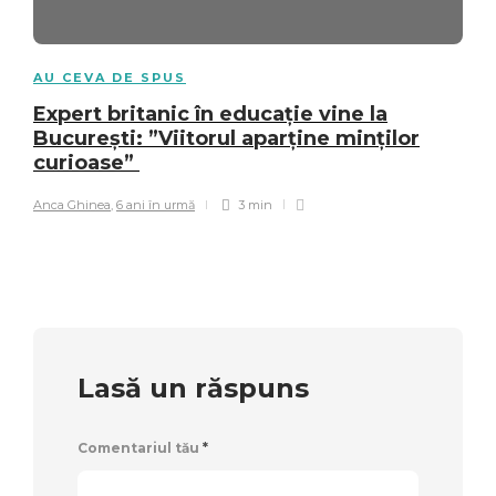
AU CEVA DE SPUS
Expert britanic în educație vine la
București: ”Viitorul aparține minților
curioase”
Anca Ghinea
,
6 ani în urmă
3 min
Lasă un răspuns
Comentariul tău
*