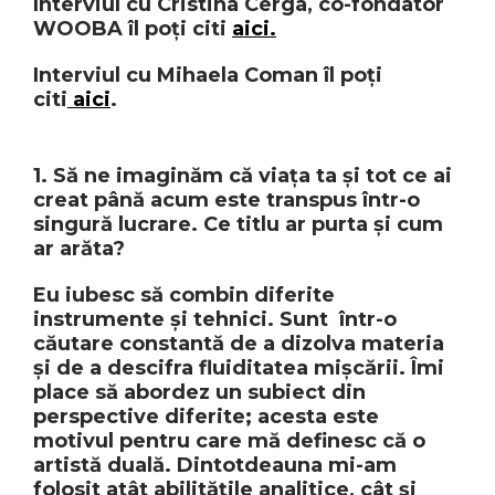
Interviul cu Cristina Cerga, co-fondator
WOOBA îl poți citi
aici.
Interviul cu Mihaela Coman îl poți
citi
aici
.
1. Să ne imaginăm că viața ta și tot ce ai
creat până acum este transpus într-o
singură lucrare. Ce titlu ar purta și cum
ar arăta?
Eu iubesc să combin diferite
instrumente și tehnici. Sunt într-o
căutare constantă de a dizolva materia
și de a descifra fluiditatea mișcării. Îmi
place să abordez un subiect din
perspective diferite; acesta este
motivul pentru care mă definesc că o
artistă duală. Dintotdeauna mi-am
folosit atât abilitățile analitice, cât și