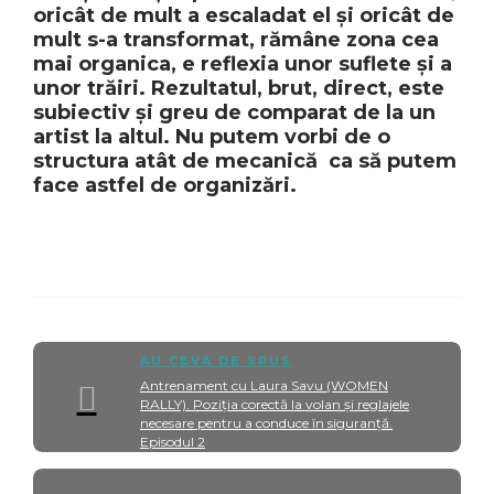
oricât de mult a escaladat el și oricât de
mult s-a transformat, rămâne zona cea
mai organica, e reflexia unor suflete și a
unor trăiri. Rezultatul, brut, direct, este
subiectiv și greu de comparat de la un
artist la altul. Nu putem vorbi de o
structura atât de mecanică ca să putem
face astfel de organizări.
AU CEVA DE SPUS
Antrenament cu Laura Savu (WOMEN
RALLY). Poziția corectă la volan și reglajele
necesare pentru a conduce în siguranță.
Episodul 2