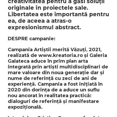
creativitatea pentru a găsi soluții
originale în proiectele sale.
Libertatea este importantă pentru
ea, de aceea a atras-o
expresionismul abstract.
DESPRE campanie:
Campania Artiștii merită Văzuți, 2021,
realizată de www.kreatoria.ro și Galeria
Galateca aduce în prim plan arta
integrată prin artiști multidisciplinari de
mare valoare din noua generație dar și
nume de referință cu zeci de ani de
experiență. Campania a fost inițiată în
2020 din dorința de a aduce un suflu
nou ancorat în realitatea practică:
dialoguri de referință și manifestare
expozițională.