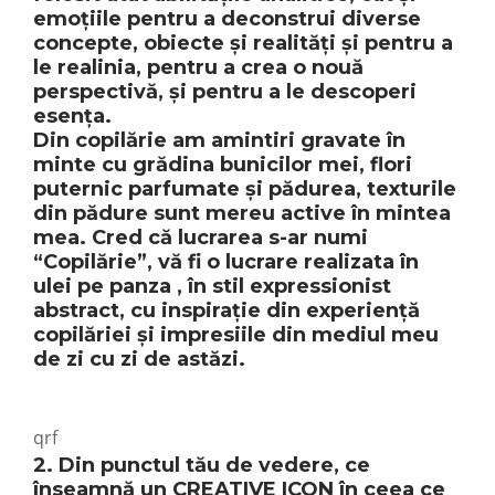
emoțiile pentru a deconstrui diverse
concepte, obiecte și realități și pentru a
le realinia, pentru a crea o nouă
perspectivă, și pentru a le descoperi
esența.
Din copilărie am amintiri gravate în
minte cu grădina bunicilor mei, flori
puternic parfumate și pădurea, texturile
din pădure sunt mereu active în mintea
mea. Cred că lucrarea s-ar numi
“Copilărie”, vă fi o lucrare realizata în
ulei pe panza , în stil expressionist
abstract, cu inspirație din experiență
copilăriei și impresiile din mediul meu
de zi cu zi de astăzi.
qrf
2. Din punctul tău de vedere, ce
înseamnă un CREATIVE ICON în ceea ce