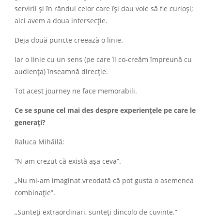
servirii și în rândul celor care își dau voie să fie curioși;
aici avem a doua intersecție.
Deja două puncte creează o linie.
Iar o linie cu un sens (pe care îl co-creăm împreună cu
audiența) înseamnă direcție.
Tot acest journey ne face memorabili.
Ce se spune cel mai des despre experiențele pe care le
generați?
Raluca Mihăilă:
“N-am crezut că există așa ceva”.
„Nu mi-am imaginat vreodată că pot gusta o asemenea
combinație”.
„Sunteți extraordinari, sunteți dincolo de cuvinte.”