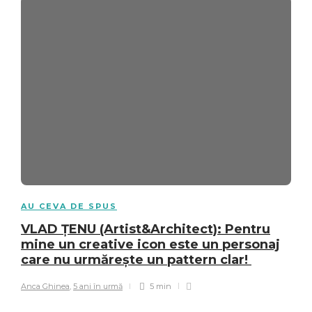
AU CEVA DE SPUS
VLAD ȚENU (Artist&Architect): Pentru
mine un creative icon este un personaj
care nu urmărește un pattern clar!
Anca Ghinea
,
5 ani în urmă
5 min