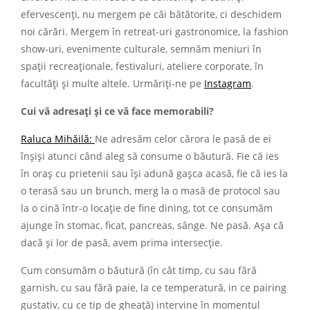
efervescenți, nu mergem pe căi bătătorite, ci deschidem
noi cărări. Mergem în retreat-uri gastronomice, la fashion
show-uri, evenimente culturale, semnăm meniuri în
spații recreaționale, festivaluri, ateliere corporate, în
facultăți și multe altele. Urmăriți-ne pe
Instagram
.
Cui vă adresați și ce vă face memorabili?
Raluca Mihăilă:
Ne adresăm celor cărora le pasă de ei
înșiși atunci când aleg să consume o băutură. Fie că ies
în oraș cu prietenii sau își adună gașca acasă, fie că ies la
o terasă sau un brunch, merg la o masă de protocol sau
la o cină într-o locație de fine dining, tot ce consumăm
ajunge în stomac, ficat, pancreas, sânge. Ne pasă. Așa că
dacă și lor de pasă, avem prima intersecție.
Cum consumăm o băutură (în cât timp, cu sau fără
garnish, cu sau fără paie, la ce temperatură, in ce pairing
gustativ, cu ce tip de gheață) intervine în momentul