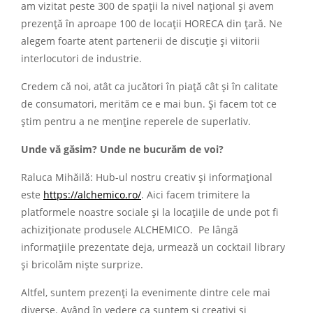
am vizitat peste 300 de spații la nivel național și avem
prezență în aproape 100 de locații HORECA din țară. Ne
alegem foarte atent partenerii de discuție și viitorii
interlocutori de industrie.
Credem că noi, atât ca jucători în piață cât și în calitate
de consumatori, merităm ce e mai bun. Și facem tot ce
știm pentru a ne menține reperele de superlativ.
Unde vă găsim? Unde ne bucurăm de voi?
Raluca Mihăilă: Hub-ul nostru creativ și informațional
este
https://alchemico.ro/
. Aici facem trimitere la
platformele noastre sociale și la locațiile de unde pot fi
achiziționate produsele ALCHEMICO. Pe lângă
informațiile prezentate deja, urmează un cocktail library
și bricolăm niște surprize.
Altfel, suntem prezenți la evenimente dintre cele mai
diverse. Având în vedere ca suntem și creativi și