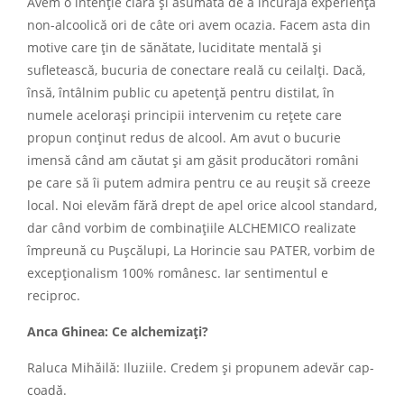
Avem o intenție clară și asumată de a încuraja experiența
non-alcoolică ori de câte ori avem ocazia. Facem asta din
motive care țin de sănătate, luciditate mentală și
sufletească, bucuria de conectare reală cu ceilalți. Dacă,
însă, întâlnim public cu apetență pentru distilat, în
numele acelorași principii intervenim cu rețete care
propun conținut redus de alcool. Am avut o bucurie
imensă când am căutat și am găsit producători români
pe care să îi putem admira pentru ce au reușit să creeze
local. Noi elevăm fără drept de apel orice alcool standard,
dar când vorbim de combinațiile ALCHEMICO realizate
împreună cu Pușcălupi, La Horincie sau PATER, vorbim de
excepționalism 100% românesc. Iar sentimentul e
reciproc.
Anca Ghinea: Ce alchemizați?
Raluca Mihăilă: Iluziile. Credem și propunem adevăr cap-
coadă.