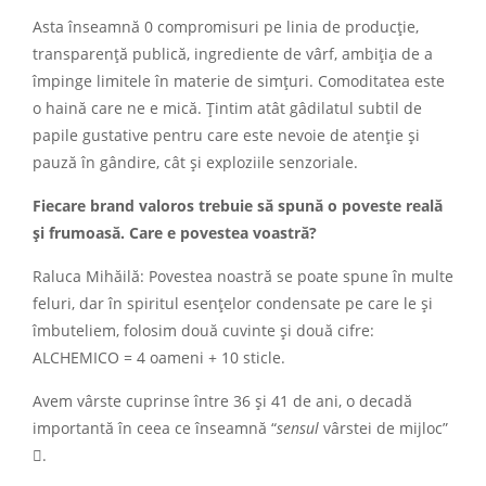
Asta înseamnă 0 compromisuri pe linia de producție,
transparență publică, ingrediente de vârf, ambiția de a
împinge limitele în materie de simțuri. Comoditatea este
o haină care ne e mică. Țintim atât gâdilatul subtil de
papile gustative pentru care este nevoie de atenție și
pauză în gândire, cât și exploziile senzoriale.
Fiecare brand valoros trebuie să spună o poveste reală
și frumoasă. Care e povestea voastră?
Raluca Mihăilă: Povestea noastră se poate spune în multe
feluri, dar în spiritul esențelor condensate pe care le și
îmbuteliem, folosim două cuvinte și două cifre:
ALCHEMICO = 4 oameni + 10 sticle.
Avem vârste cuprinse între 36 și 41 de ani, o decadă
importantă în ceea ce înseamnă “
sensul
vârstei de mijloc”
.