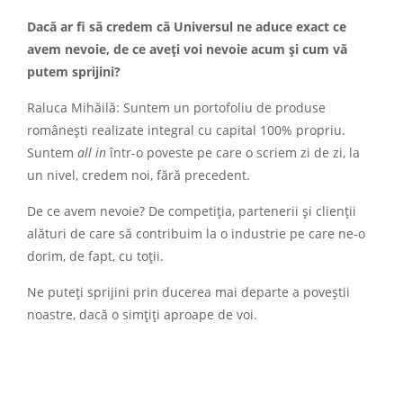
Dacă ar fi să credem că Universul ne aduce exact ce
avem nevoie, de ce aveți voi nevoie acum și cum vă
putem sprijini?
Raluca Mihăilă: Suntem un portofoliu de produse
românești realizate integral cu capital 100% propriu.
Suntem
all in
într-o poveste pe care o scriem zi de zi, la
un nivel, credem noi, fără precedent.
De ce avem nevoie? De competiția, partenerii și clienții
alături de care să contribuim la o industrie pe care ne-o
dorim, de fapt, cu toții.
Ne puteți sprijini prin ducerea mai departe a poveștii
noastre, dacă o simțiți aproape de voi.