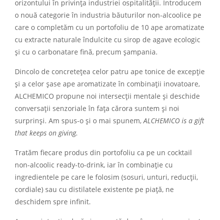
orizontului în privința industriei ospitalității. Introducem
o nouă categorie în industria băuturilor non-alcoolice pe
care o completăm cu un portofoliu de 10 ape aromatizate
cu extracte naturale îndulcite cu sirop de agave ecologic
și cu o carbonatare fină, precum șampania.
Dincolo de concretețea celor patru ape tonice de excepție
și a celor șase ape aromatizate în combinații inovatoare,
ALCHEMICO propune noi intersecții mentale și deschide
conversații senzoriale în fața cărora suntem și noi
surprinși. Am spus-o și o mai spunem,
ALCHEMICO is a gift
that keeps on giving.
Tratăm fiecare produs din portofoliu ca pe un cocktail
non-alcoolic ready-to-drink, iar în combinație cu
ingredientele pe care le folosim (sosuri, unturi, reducții,
cordiale) sau cu distilatele existente pe piață, ne
deschidem spre infinit.