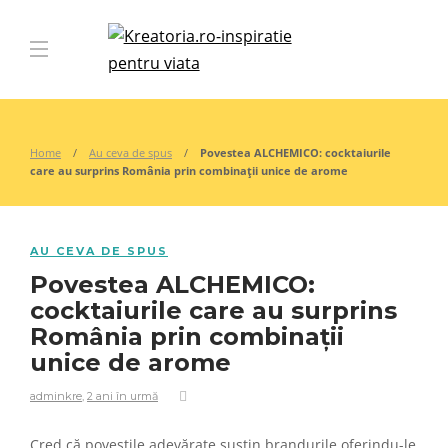
Home
Au ceva de spus
Povestea ALCHEMICO: cocktaiurile
care au surprins România prin combinații unice de arome
AU CEVA DE SPUS
Povestea ALCHEMICO:
cocktaiurile care au surprins
România prin combinații
unice de arome
adminkre
,
2 ani în urmă
Cred că poveștile adevărate susțin brandurile oferindu-le