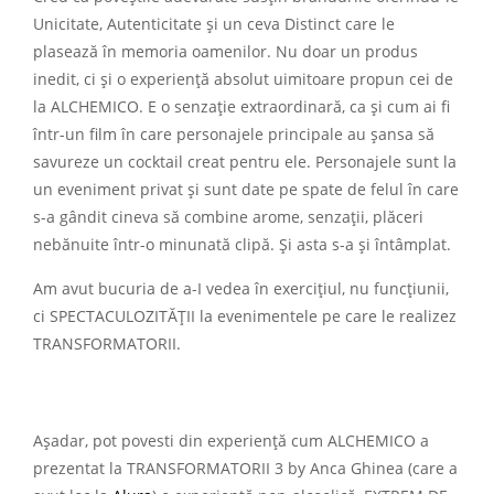
Unicitate, Autenticitate și un ceva Distinct care le
plasează în memoria oamenilor. Nu doar un produs
inedit, ci și o experiență absolut uimitoare propun cei de
la ALCHEMICO. E o senzație extraordinară, ca și cum ai fi
într-un film în care personajele principale au șansa să
savureze un cocktail creat pentru ele. Personajele sunt la
un eveniment privat și sunt date pe spate de felul în care
s-a gândit cineva să combine arome, senzații, plăceri
nebănuite într-o minunată clipă. Și asta s-a și întâmplat.
Am avut bucuria de a-I vedea în exercițiul, nu funcțiunii,
ci SPECTACULOZITĂȚII la evenimentele pe care le realizez
TRANSFORMATORII.
Așadar, pot povesti din experiență cum ALCHEMICO a
prezentat la TRANSFORMATORII 3 by Anca Ghinea (care a