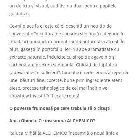
un deliciu și vizual, auditiv, nu doar pentru papilele
gustative.
Ce-mi place la ei este că ei deschid un nou tip de
conversație în cultura de consum și o nouă categorie în
retail, propunând, în primul rând băuturi fără alcool. În
plus
,
găsești în portofoliul lor: 10 ape aromatizate cu
extracte naturale, îndulcite cu sirop de agave bio și
carbonatate precum șampania. Ghidați de faptul că
„adevărul este suficient”, fondatorii redesenează reperele
unei băuturi fine, corecte, bune prin ingrediente atent
alese, procese tehnologice de cel mai înalt nivel,
knowhow investit în fiecare retetă.
O poveste frumoas
ă pe care trebuie să o citești:
Anca Ghinea: Ce înseamnă ALCHEMICO?
Raluca Mihăilă: ALCHEMICO înseamnă o nouă linie a