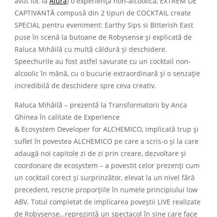
avut loc la
Alura
) o experiență non-alcoolică, EXTREM DE
CAPTIVANTĂ compusă din 2 tipuri de COCKTAIL create
SPECIAL pentru eveniment: Earthy Sips si Bitterish East
puse în scenă la butoane de Robysense și explicată de
Raluca Mihăilă cu multă căldură și deschidere.
Speechurile au fost astfel savurate cu un cocktail non-
alcoolic în mână, cu o bucurie extraordinară și o senzație
incredibilă de deschidere spre ceva creativ.
Raluca Mihăilă – prezentă la Transformatorii by Anca
Ghinea în calitate de Experience
& Ecosystem Developer for ALCHEMICO, implicată trup și
suflet în povestea ALCHEMICO pe care a scris-o și la care
adaugă noi capitole zi de zi prin creare, dezvoltare și
coordonare de ecosystem – a povestit celor prezenți cum
un cocktail corect și surprinzător, elevat la un nivel fără
precedent, rescrie proporțiile în numele principiului low
ABV. Totul completat de implicarea poveștii LIVE realizate
de Robysense…reprezintă un spectacol în sine care face