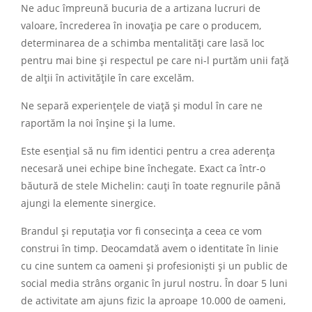
Ne aduc împreună bucuria de a artizana lucruri de
valoare, încrederea în inovația pe care o producem,
determinarea de a schimba mentalități care lasă loc
pentru mai bine și respectul pe care ni-l purtăm unii față
de alții în activitățile în care excelăm.
Ne separă experiențele de viață și modul în care ne
raportăm la noi înșine și la lume.
Este esențial să nu fim identici pentru a crea aderența
necesară unei echipe bine închegate. Exact ca într-o
băutură de stele Michelin: cauți în toate regnurile până
ajungi la elemente sinergice.
Brandul și reputația vor fi consecința a ceea ce vom
construi în timp. Deocamdată avem o identitate în linie
cu cine suntem ca oameni și profesioniști și un public de
social media strâns organic în jurul nostru. În doar 5 luni
de activitate am ajuns fizic la aproape 10.000 de oameni,