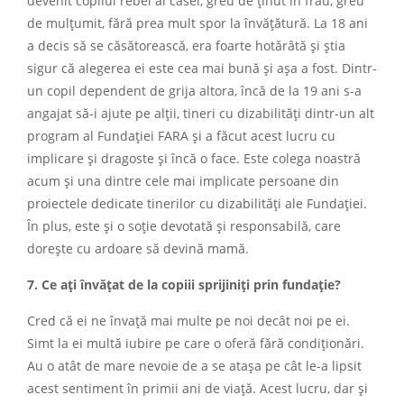
devenit copilul rebel al casei, greu de ținut în frâu, greu
de mulțumit, fără prea mult spor la învățătură. La 18 ani
a decis să se căsătorească, era foarte hotărâtă și știa
sigur că alegerea ei este cea mai bună și așa a fost. Dintr-
un copil dependent de grija altora, încă de la 19 ani s-a
angajat să-i ajute pe alții, tineri cu dizabilități dintr-un alt
program al Fundației FARA și a făcut acest lucru cu
implicare și dragoste și încă o face. Este colega noastră
acum și una dintre cele mai implicate persoane din
proiectele dedicate tinerilor cu dizabilități ale Fundației.
În plus, este și o soție devotată și responsabilă, care
dorește cu ardoare să devină mamă.
7. Ce ați învățat de la copiii sprijiniți prin fundație?
Cred că ei ne învață mai multe pe noi decât noi pe ei.
Simt la ei multă iubire pe care o oferă fără condiționări.
Au o atât de mare nevoie de a se atașa pe cât le-a lipsit
acest sentiment în primii ani de viață. Acest lucru, dar și