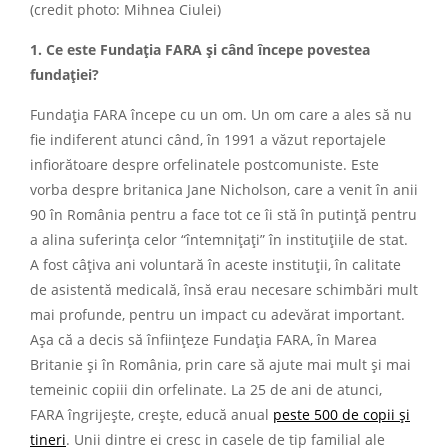
(credit photo: Mihnea Ciulei)
1. Ce este Fundația FARA și când începe povestea
fundației?
Fundația FARA începe cu un om. Un om care a ales să nu
fie indiferent atunci când, în 1991 a văzut reportajele
infiorătoare despre orfelinatele postcomuniste. Este
vorba despre britanica Jane Nicholson, care a venit în anii
90 în România pentru a face tot ce îi stă în putință pentru
a alina suferința celor “întemnițați” în instituțiile de stat.
A fost câțiva ani voluntară în aceste instituții, în calitate
de asistentă medicală, însă erau necesare schimbări mult
mai profunde, pentru un impact cu adevărat important.
Așa că a decis să înființeze Fundația FARA, în Marea
Britanie și în România, prin care să ajute mai mult și mai
temeinic copiii din orfelinate. La 25 de ani de atunci,
FARA îngrijește, crește, educă anual
peste 500 de copii și
tineri
. Unii dintre ei cresc in casele de tip familial ale