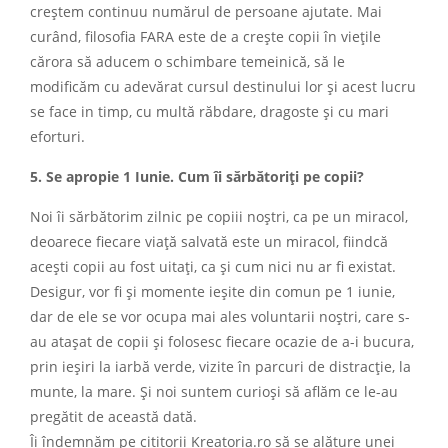
creștem continuu numărul de persoane ajutate. Mai
curând, filosofia FARA este de a crește copii în viețile
cărora să aducem o schimbare temeinică, să le
modificăm cu adevărat cursul destinului lor și acest lucru
se face in timp, cu multă răbdare, dragoste și cu mari
eforturi.
5. Se apropie 1 Iunie. Cum îi sărbătoriți pe copii?
Noi îi sărbătorim zilnic pe copiii noștri, ca pe un miracol,
deoarece fiecare viaţă salvată este un miracol, fiindcă
aceşti copii au fost uitaţi, ca şi cum nici nu ar fi existat.
Desigur, vor fi și momente ieșite din comun pe 1 iunie,
dar de ele se vor ocupa mai ales voluntarii noștri, care s-
au atașat de copii și folosesc fiecare ocazie de a-i bucura,
prin ieșiri la iarbă verde, vizite în parcuri de distracție, la
munte, la mare. Și noi suntem curioși să aflăm ce le-au
pregătit de această dată.
Îi îndemnăm pe cititorii Kreatoria.ro să se alăture unei