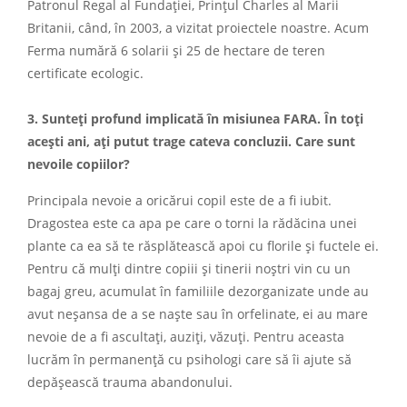
Patronul Regal al Fundației, Prințul Charles al Marii
Britanii, când, în 2003, a vizitat proiectele noastre. Acum
Ferma numără 6 solarii și 25 de hectare de teren
certificate ecologic.
3. Sunteți profund implicată în misiunea FARA. În toți
acești ani, ați putut trage cateva concluzii. Care sunt
nevoile copiilor?
Principala nevoie a oricărui copil este de a fi iubit.
Dragostea este ca apa pe care o torni la rădăcina unei
plante ca ea să te răsplătească apoi cu florile și fuctele ei.
Pentru că mulți dintre copiii și tinerii noștri vin cu un
bagaj greu, acumulat în familiile dezorganizate unde au
avut neșansa de a se naște sau în orfelinate, ei au mare
nevoie de a fi ascultați, auziți, văzuți. Pentru aceasta
lucrăm în permanență cu psihologi care să îi ajute să
depășească trauma abandonului.