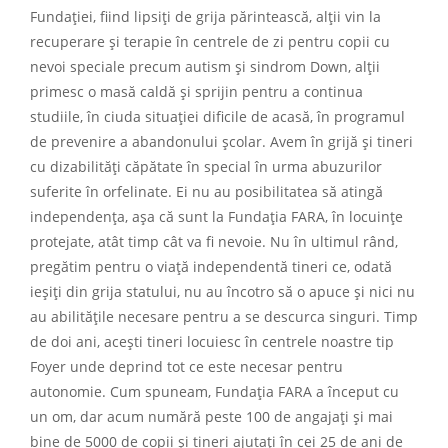
Fundației, fiind lipsiți de grija părintească, alții vin la
recuperare și terapie în centrele de zi pentru copii cu
nevoi speciale precum autism și sindrom Down, alții
primesc o masă caldă și sprijin pentru a continua
studiile, în ciuda situației dificile de acasă, în programul
de prevenire a abandonului școlar. Avem în grijă și tineri
cu dizabilități căpătate în special în urma abuzurilor
suferite în orfelinate. Ei nu au posibilitatea să atingă
independența, așa că sunt la Fundația FARA, în locuințe
protejate, atât timp cât va fi nevoie. Nu în ultimul rând,
pregătim pentru o viață independentă tineri ce, odată
ieșiți din grija statului, nu au încotro să o apuce și nici nu
au abilitățile necesare pentru a se descurca singuri. Timp
de doi ani, acești tineri locuiesc în centrele noastre tip
Foyer unde deprind tot ce este necesar pentru
autonomie. Cum spuneam, Fundația FARA a început cu
un om, dar acum numără peste 100 de angajați și mai
bine de 5000 de copii și tineri ajutați în cei 25 de ani de