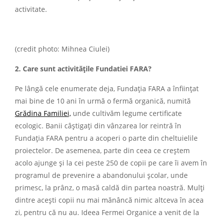
activitate.
(credit photo: Mihnea Ciulei)
2. Care sunt activitățile Fundatiei FARA?
Pe lângă cele enumerate deja, Fundația FARA a înființat
mai bine de 10 ani în urmă o fermă organică, numită
Grădina Familiei,
unde cultivăm legume certificate
ecologic. Banii câștigați din vânzarea lor reintră în
Fundația FARA pentru a acoperi o parte din cheltuielile
proiectelor. De asemenea, parte din ceea ce creștem
acolo ajunge și la cei peste 250 de copii pe care îi avem în
programul de prevenire a abandonului școlar, unde
primesc, la prânz, o masă caldă din partea noastră. Mulți
dintre acești copii nu mai mănâncă nimic altceva în acea
zi, pentru că nu au. Ideea Fermei Organice a venit de la