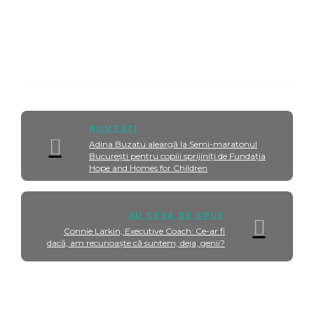
NOUTĂȚI
Adina Buzatu aleargă la Semi-maratonul
București pentru copiii sprijiniți de Fundația
Hope and Homes for Children
AU CEVA DE SPUS
Connie Larkin, Executive Coach: Ce-ar fi
dacă, am recunoaște că suntem, deja, genii?