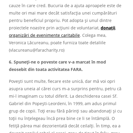
cauze în care cred. Bucuria de a ajuta aproapele este de
multe ori mai mare decât satisfacția unei cumpărături
pentru beneficiul propriu. Pot adopta și unul dintre
proiectele noastre prin acțiuni de voluntariat,
donații
,
organizări de evenimente caritabile
. Colega mea,
Veronica Lăcureanu, poate furniza toate detaliile
(vlacureanu@faracharity.ro)
6. Spuneți-ne o poveste care v-a marcat în mod
deosebit din toata activitatea FARA.
Povești sunt multe, fiecare este unică, dar mă voi opri
asupra uneia al cărei curs m-a surprins pentru, petru că
mi-l imaginam cu totul diferit. La deschiderea casei Sf.
Gabriel din Popești-Leordeni, în 1999, am adus primul
grup de copii. Toți erau fără părinți sau abandonați și cu
toții nu înțelegeau încă prea bine ce li se întâmplă. O
fetiță părea mai dezorientată decât ceilalți. În timp, ea a