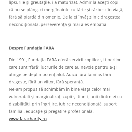
lipsurile și greutățile, i-a maturizat. Admir la acești copii
că nu se plâng, ci merg înainte cu tărie și răzbesc în viață,
fără să piardă din omenie. De la ei învâț zilnic dragostea
necondiționată, perseverența și mai ales empatia.
Despre Fundația FARA
Din 1991, Fundația FARA oferă servicii copiilor şi tinerilor
care sunt “fără” lucrurile de care au nevoie pentru a-şi
atinge pe deplin potenţialul. Adică fără familie, fără
dragoste, fără un viitor, fără speranţă.
Ne-am propus să schimbăm în bine viața celor mai
vulnerabili și marginalizați copii și tineri, unii dintre ei cu
dizabilități, prin îngrijire, iubire necondiționată, suport
familial, educație și pregătire profesională.
www.faracharity.ro