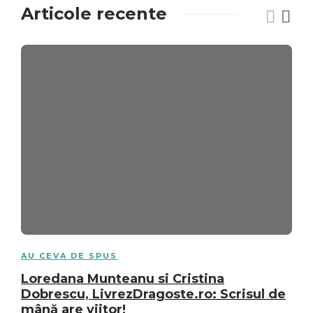
Articole recente
AU CEVA DE SPUS
Loredana Munteanu si Cristina
Dobrescu, LivrezDragoste.ro: Scrisul de
mână are viitor!