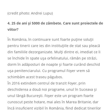
(credit photo: Andrei Lupu)
4. 25 de ani și 5000 de zâmbete. Care sunt proiectele de
viitor?
În România, în continuare sunt foarte puține soluții
pentru tinerii care ies din instituțiile de stat sau pleacă
din familiile dezorganizate. Mulți dintre ei, imediat ce li
se închide în spate ușa orfelinatului, rămân pe străzi,
dorm în adăposturi de noapte și foarte curând deschid
ușa penitenciarului. Cu programul Foyer vrem să
schimbăm acest traseu păgubos.
În 2016 extindem centrul de tranzit Foyer, prin
deschiderea a două noi programe, unul în Suceava și
unul lângă București. Foyer este un program foarte
cunoscut peste hotare, mai ales în Marea Britanie, dar
încă insuficient vizibil în România, fiind dedicat tinerilor