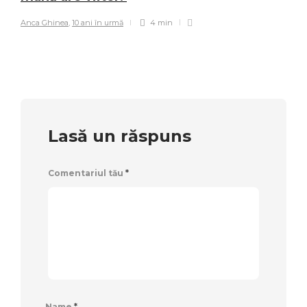
Anca Ghinea
,
10 ani în urmă
4 min
Lasă un răspuns
Comentariul tău
*
Name
*