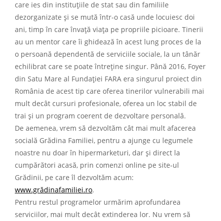
care ies din instituțiile de stat sau din familiile
dezorganizate și se mută într-o casă unde locuiesc doi
ani, timp în care învață viața pe propriile picioare. Tinerii
au un mentor care îi ghidează în acest lung proces de la
o persoană dependentă de serviciile sociale, la un tânăr
echilibrat care se poate întreține singur. Până 2016, Foyer
din Satu Mare al Fundației FARA era singurul proiect din
România de acest tip care oferea tinerilor vulnerabili mai
mult decât cursuri profesionale, oferea un loc stabil de
trai și un program coerent de dezvoltare personală.
De aemenea, vrem să dezvoltăm cât mai mult afacerea
socială Grădina Familiei, pentru a ajunge cu legumele
noastre nu doar în hipermarketuri, dar și direct la
cumpărători acasă, prin comenzi online pe site-ul
Grădinii, pe care îl dezvoltăm acum:
www.grădinafamiliei.ro
.
Pentru restul programelor urmărim aprofundarea
serviciilor, mai mult decât extinderea lor. Nu vrem să