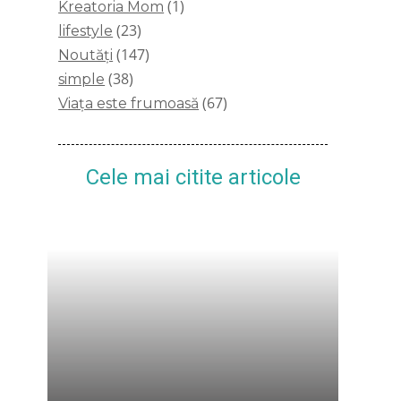
(1)
Kreatoria Mom
(23)
lifestyle
(147)
Noutăți
(38)
simple
(67)
Viața este frumoasă
Cele mai citite articole
Se