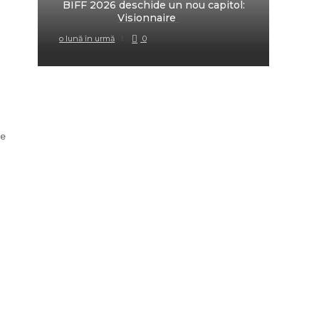
BIFF 2026 deschide un nou capitol:
fi
Visionnaire
o lună în urmă
0
o lună 
e