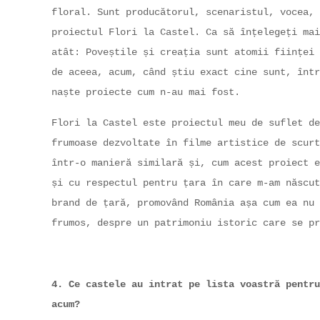
floral. Sunt producătorul, scenaristul, vocea, 
proiectul Flori la Castel. Ca să înțelegeți mai
atât: Poveștile și creația sunt atomii ființei 
de aceea, acum, când știu exact cine sunt, într
naște proiecte cum n-au mai fost.
Flori la Castel este proiectul meu de suflet de
frumoase dezvoltate în filme artistice de scurt
într-o manieră similară și, cum acest proiect e
și cu respectul pentru țara în care m-am născut
brand de țară, promovând România așa cum ea nu 
frumos, despre un patrimoniu istoric care se pr
4. Ce castele au intrat pe lista voastră pentru
acum?