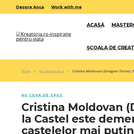
Despre Anca
Work with me
ACASĂ
MASTER
ȘCOALA DE CREAT
Home
Au ceva de spus
Cristina Moldovan (Designer Florist): 
AU CEVA DE SPUS
Cristina Moldovan (D
la Castel este demer
castelelor mai puți