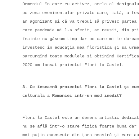
Domeniul în care eu activez, acela al designulu
pe zona evenimentelor private care, iată, a fos
an agonizant și că va trebui să privesc partea 
care pandemia mi l-a oferit, am reușit, din pri
înainte nu găseam timp dar pe care mi le doream
investesc în educația mea floristică și să urme
parcurgînd toate modulele și obținînd Certifica
2020 am lansat proiectul Flori la Castel.
3. Ce înseamnă proiectul Flori la Castel și cum
culturală a României într-un mod inedit?
Flori la Castel este un demers artistic dedicat
nu se află într-o stare fizică foarte bună dar 
mai puțin cunoscute din țara noastră și care au