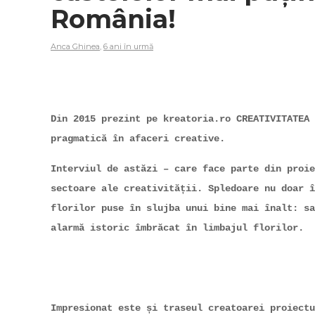
România!
Anca Ghinea
,
6 ani în urmă
Din 2015 prezint pe kreatoria.ro CREATIVITATEA 
pragmatică în afaceri creative.
Interviul de astăzi – care face parte din proie
sectoare ale creativității. Spledoare nu doar î
florilor puse în slujba unui bine mai înalt: sa
alarmă istoric îmbrăcat în limbajul florilor.
Impresionat este și traseul creatoarei proiect