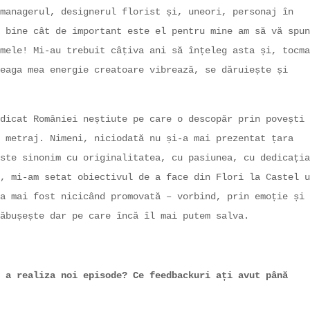
managerul, designerul florist și, uneori, personaj în
 bine cât de important este el pentru mine am să vă spun
mele! Mi-au trebuit câțiva ani să înțeleg asta și, tocma
eaga mea energie creatoare vibrează, se dăruiește și
dicat României neștiute pe care o descopăr prin povești
 metraj. Nimeni, niciodată nu și-a mai prezentat țara
ste sinonim cu originalitatea, cu pasiunea, cu dedicația
, mi-am setat obiectivul de a face din Flori la Castel u
a mai fost nicicând promovată – vorbind, prin emoție și
ăbușește dar pe care încă îl mai putem salva.
 a realiza noi episode? Ce feedbackuri ați avut până