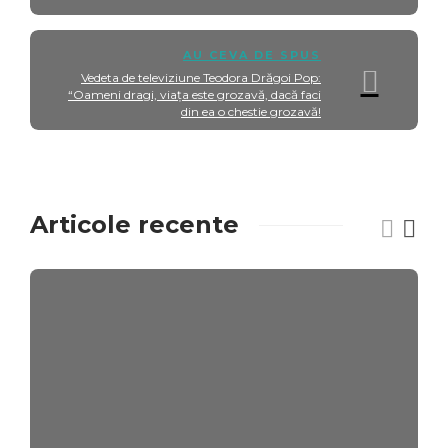
AU CEVA DE SPUS
Vedeta de televiziune Teodora Drăgoi Pop:
“Oameni dragi, viaţa este grozavă, dacă faci
din ea o chestie grozavă!
Articole recente