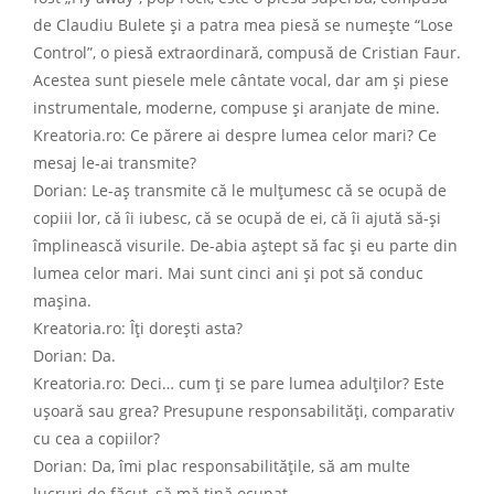
de Claudiu Bulete și a patra mea piesă se numește “Lose
Control”, o piesă extraordinară, compusă de Cristian Faur.
Acestea sunt piesele mele cântate vocal, dar am și piese
instrumentale, moderne, compuse și aranjate de mine.
Kreatoria.ro: Ce părere ai despre lumea celor mari? Ce
mesaj le-ai transmite?
Dorian: Le-aș transmite că le mulțumesc că se ocupă de
copiii lor, că îi iubesc, că se ocupă de ei, că îi ajută să-și
împlinească visurile. De-abia aștept să fac și eu parte din
lumea celor mari. Mai sunt cinci ani și pot să conduc
mașina.
Kreatoria.ro: Îți dorești asta?
Dorian: Da.
Kreatoria.ro: Deci… cum ți se pare lumea adulților? Este
ușoară sau grea? Presupune responsabilități, comparativ
cu cea a copiilor?
Dorian: Da, îmi plac responsabilitățile, să am multe
lucruri de făcut, să mă țină ocupat.