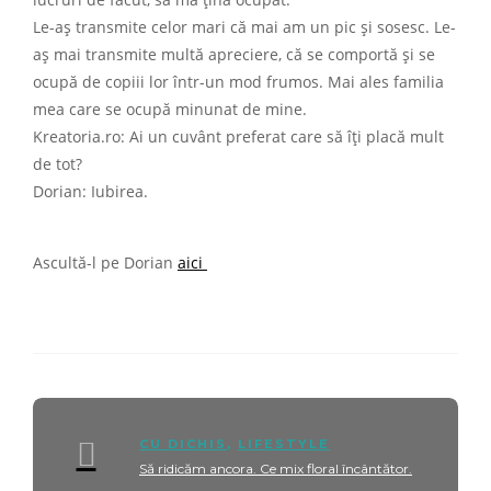
Le-aș transmite celor mari că mai am un pic și sosesc. Le-
aș mai transmite multă apreciere, că se comportă și se
ocupă de copiii lor într-un mod frumos. Mai ales familia
mea care se ocupă minunat de mine.
Kreatoria.ro: Ai un cuvânt preferat care să îți placă mult
de tot?
Dorian: Iubirea.
Ascultă-l pe Dorian
aici
CU DICHIS
,
LIFESTYLE
Să ridicăm ancora. Ce mix floral încântător.