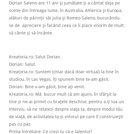
Dorian Saleno are 11 ani și jumătate și a cântat deja pe
scene din întreaga lume, în Australia, America și Europa,
alături de părinții săi Julia și Romeo Saleno, bucurându-
se de apreciere și facând ceea ce îi place enorm de mult:
să cânte și să încânte.
Kreatoria.ro: Salut Dorian.
Dorian: Salut.
Kreatoria.ro: Suntem (chiar dacă doar virtual) la tine în
studiou, în Las Vegas, îți spunem bine te-am găsit.
Dorian: Bine v-am găsit, bine ați venit.
Kreatoria.ro: Mă bucur mult că am ajuns, în sfârșit la
tine și ne-ai primit cu brațele deschise, pentru a-ți lua un
interviu, să ne relatezi despre viața ta, despre modul tău
de viață, de activitatea ta și viitorul pe care îl construiești
pas cu pas.
Prima întrebare: Ce crezi tu că e talentul?