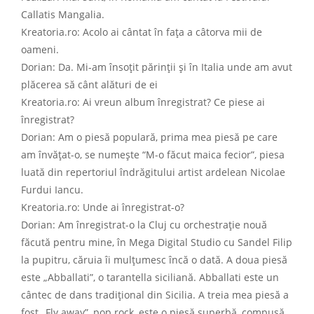
Callatis Mangalia.
Kreatoria.ro: Acolo ai cântat în fața a câtorva mii de
oameni.
Dorian: Da. Mi-am însoțit părinții și în Italia unde am avut
plăcerea să cânt alături de ei
Kreatoria.ro: Ai vreun album înregistrat? Ce piese ai
înregistrat?
Dorian: Am o piesă populară, prima mea piesă pe care
am învățat-o, se numește “M-o făcut maica fecior”, piesa
luată din repertoriul îndrăgitului artist ardelean Nicolae
Furdui Iancu.
Kreatoria.ro: Unde ai înregistrat-o?
Dorian: Am înregistrat-o la Cluj cu orchestrație nouă
făcută pentru mine, în Mega Digital Studio cu Sandel Filip
la pupitru, căruia îi mulțumesc încă o dată. A doua piesă
este „Abballati”, o tarantella siciliană. Abballati este un
cântec de dans tradițional din Sicilia. A treia mea piesă a
fost „Fly away”, pop rock, este o piesă superbă, compusă