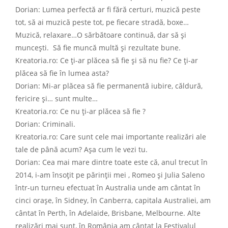
Dorian: Lumea perfectă ar fi fără certuri, muzică peste
tot, să ai muzică peste tot, pe fiecare stradă, boxe…
Muzică, relaxare…O sărbătoare continuă, dar să și
muncești. Să fie muncă multă și rezultate bune.
Kreatoria.ro: Ce ți-ar plăcea să fie și să nu fie? Ce ți-ar
plăcea să fie în lumea asta?
Dorian: Mi-ar plăcea să fie permanentă iubire, căldură,
fericire și… sunt multe…
Kreatoria.ro: Ce nu ți-ar plăcea să fie ?
Dorian: Criminali.
Kreatoria.ro: Care sunt cele mai importante realizări ale
tale de până acum? Așa cum le vezi tu.
Dorian: Cea mai mare dintre toate este că, anul trecut în
2014, i-am însoțit pe părinții mei , Romeo și Julia Saleno
într-un turneu efectuat în Australia unde am cântat în
cinci orașe, în Sidney, în Canberra, capitala Australiei, am
cântat în Perth, în Adelaide, Brisbane, Melbourne. Alte
realizări mai sunt, în România am cântat la Festivalul