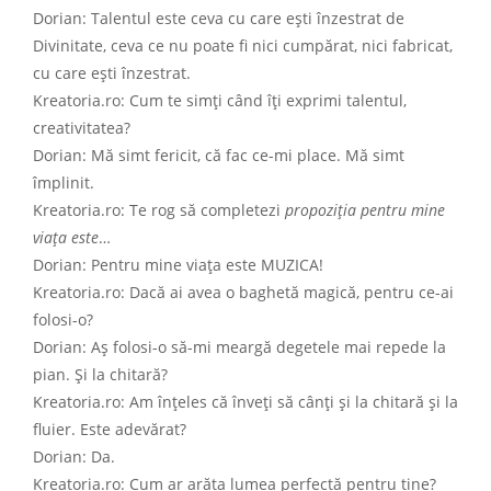
Dorian: Talentul este ceva cu care ești înzestrat de
Divinitate, ceva ce nu poate fi nici cumpărat, nici fabricat,
cu care ești înzestrat.
Kreatoria.ro: Cum te simți când îți exprimi talentul,
creativitatea?
Dorian: Mă simt fericit, că fac ce-mi place. Mă simt
împlinit.
Kreatoria.ro: Te rog să completezi
propoziția pentru mine
viața este
…
Dorian: Pentru mine viața este MUZICA!
Kreatoria.ro: Dacă ai avea o baghetă magică, pentru ce-ai
folosi-o?
Dorian: Aș folosi-o să-mi meargă degetele mai repede la
pian. Și la chitară?
Kreatoria.ro: Am înțeles că înveți să cânți și la chitară și la
fluier. Este adevărat?
Dorian: Da.
Kreatoria.ro: Cum ar arăta lumea perfectă pentru tine?