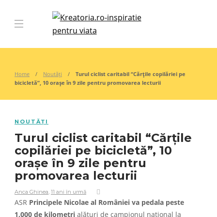
Home
Noutăți
Turul ciclist caritabil “Cărțile copilăriei pe
bicicletă”, 10 orașe în 9 zile pentru promovarea lecturii
NOUTĂȚI
Turul ciclist caritabil “Cărțile
copilăriei pe bicicletă”, 10
orașe în 9 zile pentru
promovarea lecturii
Anca Ghinea
,
11 ani în urmă
ASR
Principele Nicolae al României va pedala peste
1.000 de kilometri
alături de campionul național la