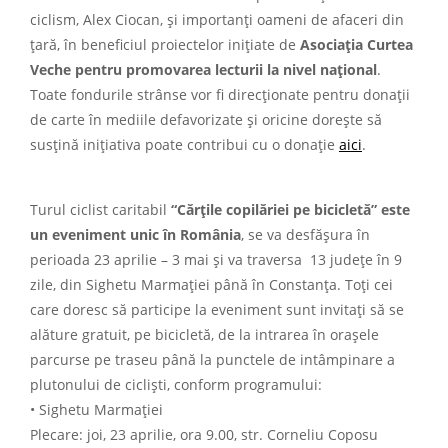
ciclism, Alex Ciocan, și importanți oameni de afaceri din
țară, în beneficiul proiectelor inițiate de
Asociația Curtea
Veche pentru promovarea lecturii la nivel național
.
Toate fondurile strânse vor fi direcționate pentru donații
de carte în mediile defavorizate și oricine dorește să
susțină inițiativa poate contribui cu o donație
aici
.
Turul ciclist caritabil
“Cărțile copilăriei pe bicicletă” este
un eveniment unic în România
, se va desfășura în
perioada 23 aprilie – 3 mai și va traversa 13 județe în 9
zile, din Sighetu Marmației până în Constanța. Toți cei
care doresc să participe la eveniment sunt invitați să se
alăture gratuit, pe bicicletă, de la intrarea în orașele
parcurse pe traseu până la punctele de intâmpinare a
plutonului de cicliști, conform programului:
• Sighetu Marmației
Plecare: joi, 23 aprilie, ora 9.00, str. Corneliu Coposu