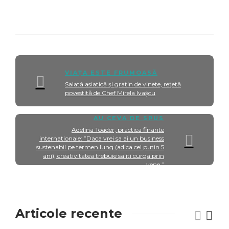
VIAȚA ESTE FRUMOASĂ
Salată asiatică și gratin de vinete, rețetă
povestită de Chef Mirela Ivașcu
AU CEVA DE SPUS
Adelina Toader, practica finante
internationale: ”Daca vrei sa ai un business
sustenabil pe termen lung (adica cel putin 5
ani), creativitatea trebuie sa iti curga prin
vene.”
Articole recente