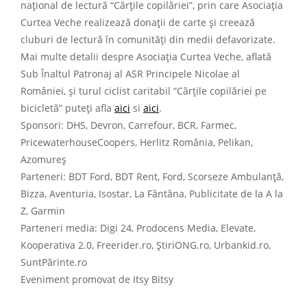
național de lectură “Cărțile copilăriei”, prin care Asociația
Curtea Veche realizează donații de carte și creează
cluburi de lectură în comunități din medii defavorizate.
Mai multe detalii despre Asociația Curtea Veche, aflată
Sub Înaltul Patronaj al ASR Principele Nicolae al
României, și turul ciclist caritabil “Cărțile copilăriei pe
bicicletă” puteți afla
aici
si
aici
.
Sponsori: DHS, Devron, Carrefour, BCR, Farmec,
PricewaterhouseCoopers, Herlitz România, Pelikan,
Azomureș
Parteneri: BDT Ford, BDT Rent, Ford, Scorseze Ambulanță,
Bizza, Aventuria, Isostar, La Fântâna, Publicitate de la A la
Z, Garmin
Parteneri media: Digi 24, Prodocens Media, Elevate,
Kooperativa 2.0, Freerider.ro, ȘtiriONG.ro, Urbankid.ro,
SuntPărinte.ro
Eveniment promovat de Itsy Bitsy