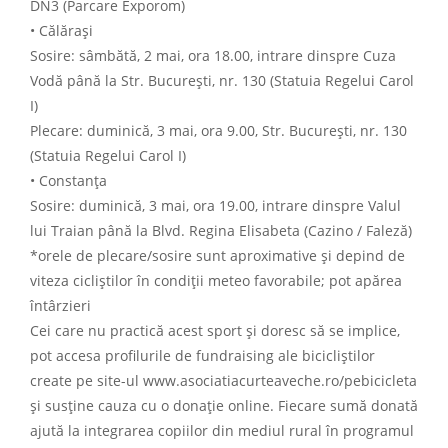
DN3 (Parcare Exporom)
• Călărași
Sosire: sâmbătă, 2 mai, ora 18.00, intrare dinspre Cuza
Vodă până la Str. București, nr. 130 (Statuia Regelui Carol
I)
Plecare: duminică, 3 mai, ora 9.00, Str. București, nr. 130
(Statuia Regelui Carol I)
• Constanța
Sosire: duminică, 3 mai, ora 19.00, intrare dinspre Valul
lui Traian până la Blvd. Regina Elisabeta (Cazino / Faleză)
*orele de plecare/sosire sunt aproximative și depind de
viteza cicliștilor în condiții meteo favorabile; pot apărea
întârzieri
Cei care nu practică acest sport și doresc să se implice,
pot accesa profilurile de fundraising ale bicicliștilor
create pe site-ul www.asociatiacurteaveche.ro/pebicicleta
și susține cauza cu o donație online. Fiecare sumă donată
ajută la integrarea copiilor din mediul rural în programul