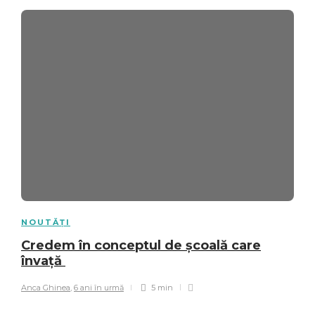
NOUTĂȚI
Credem în conceptul de școală care
învață
Anca Ghinea
,
6 ani în urmă
5 min