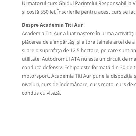
Următorul curs Ghidul Părintelui Responsabil la Vo
și costă 550 lei. Înscrierile pentru acest curs se fa
Despre Academia Titi Aur
Academia Titi Aur a luat naștere în urma activități
plăcerea de a împărtăși și altora tainele artei d
și are o suprafață de 12,5 hectare, pe care sunt a
utilitate. Autodromul ATA nu este un circuit de mar
conducă defensiv. Echipa este formată din 30 de trai
motorsport. Academia Titi Aur pune la dispoziția ș
niveluri, curs de îndemânare, curs moto, curs de 
condus cu viteză.