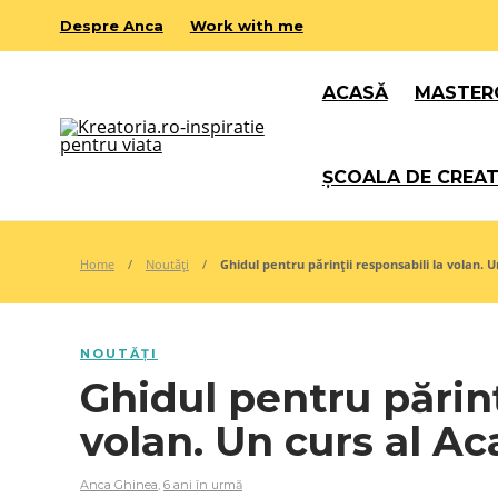
Despre Anca
Work with me
ACASĂ
MASTER
ȘCOALA DE CREAT
Home
Noutăți
Ghidul pentru părinții responsabili la volan. 
NOUTĂȚI
Ghidul pentru părinț
volan. Un curs al A
Anca Ghinea
,
6 ani în urmă