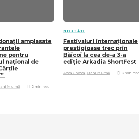
NOUTĂȚI
 donații amplasate
Festivaluri internaționale
rantele
prestigioase trec prin
me pentru
Băicoi la cea de-a 3-a
l național de
ediție Arkadia ShortFest
Cărțile
Anca Ghinea
,
10 ani în urmă
3 min
rea
i”
 ani în urmă
2 min
read