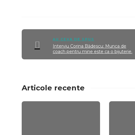
AU CEVA DE SPUS
Interviu Corina Bădescu: Munca de
coach pentru mine este ca o bijuterie.
Articole recente