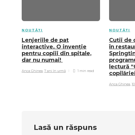
NOUTĂȚI
NOUTĂȚI
Lenjeriile de pat
Cutii de
interactive. O invenție
în restau
pentru copiii din spitale,
Springti
dar nu numai!
programu
lectură “
Anca Ghinea
,
7 ani în urmă
1 min
read
copilărie
Anca Ghinea
,
10
Lasă un răspuns