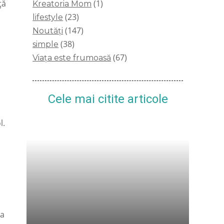
ță
(1)
Kreatoria Mom
(23)
lifestyle
(147)
Noutăți
(38)
simple
(67)
Viața este frumoasă
Cele mai citite articole
l.
s
la
Se