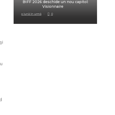
BIFF 2026 deschide un nou capitol:
fi
Visionnaire
o lună în urmă
0
o lună 
și
iu
nd