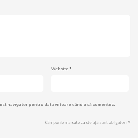
Website
*
cest navigator pentru data viitoare când o să comentez.
Câmpurile marcate cu steluță sunt obligatorii
*