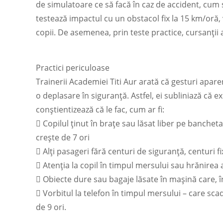
de simulatoare ce să facă în caz de accident, cum 
testează impactul cu un obstacol fix la 15 km/oră,
copii. De asemenea, prin teste practice, cursanții 
Practici periculoase
Trainerii Academiei Titi Aur arată că gesturi apare
o deplasare în siguranță. Astfel, ei subliniază că e
conștientizează că le fac, cum ar fi:
 Copilul ținut în brațe sau lăsat liber pe banchet
crește de 7 ori
 Alți pasageri fără centuri de siguranță, centuri f
 Atenția la copil în timpul mersului sau hrănirea
 Obiecte dure sau bagaje lăsate în mașină care, î
 Vorbitul la telefon în timpul mersului – care sca
de 9 ori.