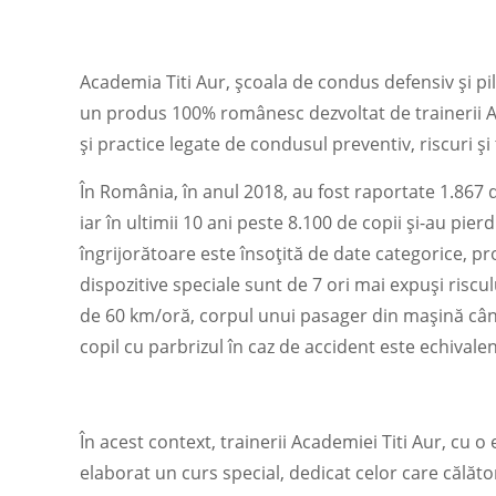
Academia Titi Aur, școala de condus defensiv și pil
un produs 100% românesc dezvoltat de trainerii ATA
și practice legate de condusul preventiv, riscuri și
În România, în anul 2018, au fost raportate 1.867 
iar în ultimii 10 ani peste 8.100 de copii și-au pier
îngrijorătoare este însoțită de date categorice, pro
dispozitive speciale sunt de 7 ori mai expuși risculu
de 60 km/oră, corpul unui pasager din mașină cânt
copil cu parbrizul în caz de accident este echivalen
În acest context, trainerii Academiei Titi Aur, cu 
elaborat un curs special, dedicat celor care călăto