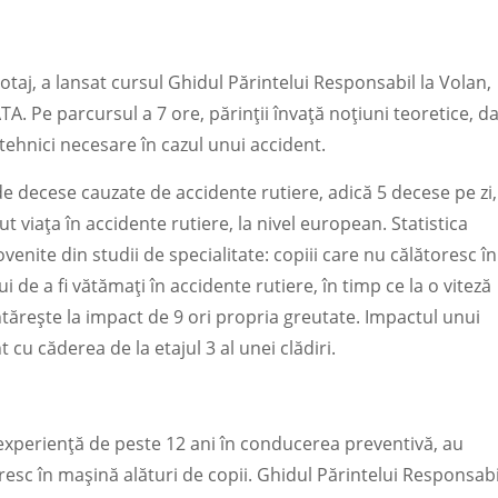
otaj, a lansat cursul Ghidul Părintelui Responsabil la Volan,
. Pe parcursul a 7 ore, părinții învață noțiuni teoretice, d
 tehnici necesare în cazul unui accident.
de decese cauzate de accidente rutiere, adică 5 decese pe zi,
dut viața în accidente rutiere, la nivel european. Statistica
venite din studii de specialitate: copiii care nu călătoresc în
i de a fi vătămați în accidente rutiere, în timp ce la o viteză
ărește la impact de 9 ori propria greutate. Impactul unui
t cu căderea de la etajul 3 al unei clădiri.
o experiență de peste 12 ani în conducerea preventivă, au
resc în mașină alături de copii. Ghidul Părintelui Responsabi