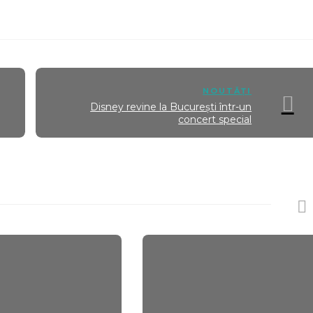
NOUTĂȚI
Disney revine la București într-un
concert special