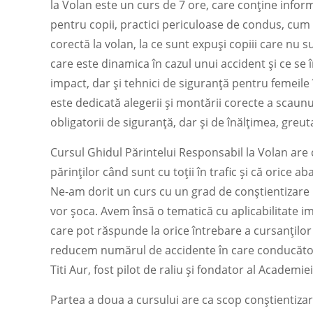
la Volan este un curs de 7 ore, care conține info
pentru copii, practici periculoase de condus, cum
corectă la volan, la ce sunt expuși copiii care nu 
care este dinamica în cazul unui accident și ce se 
impact, dar și tehnici de siguranță pentru femeil
este dedicată alegerii și montării corecte a scaun
obligatorii de siguranță, dar și de înălțimea, greuta
Cursul Ghidul Părintelui Responsabil la Volan are 
părinților când sunt cu toții în trafic și că orice a
Ne-am dorit un curs cu un grad de conștientizare 
vor șoca. Avem însă o tematică cu aplicabilitate ime
care pot răspunde la orice întrebare a cursanților –
reducem numărul de accidente în care conducătorul
Titi Aur, fost pilot de raliu și fondator al Academiei
Partea a doua a cursului are ca scop conștientizarea