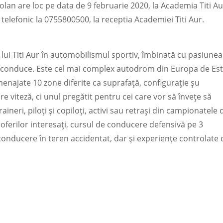
lan are loc pe data de 9 februarie 2020, la Academia Titi Au
c telefonic la 0755800500, la receptia Academiei Titi Aur.
i lui Titi Aur în automobilismul sportiv, îmbinată cu pasiunea
e a conduce. Este cel mai complex autodrom din Europa de Est
menajate 10 zone diferite ca suprafață, configurație șu
e viteză, ci unul pregătit pentru cei care vor să învețe să
neri, piloți și copiloți, activi sau retrași din campionatele 
oferilor interesați, cursul de conducere defensivă pe 3
conducere în teren accidentat, dar și experiențe controlate 