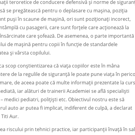
rmații teroretice de conducere defensivă și norme de siguran
 să se pregătească pentru o deplasare cu mașina, poziția
sunt puși în scaune de mașină, ori sunt poziționați incorect,
întâmplă cu pasagerii, care sunt forțele care acționează la
e însărcinate care șofează. De asemenea, o parte importantă
ului de mașină pentru copii în funcție de standardele
tea și vârsta copilului.
ca scop conștientizarea că viața copiilor este în mâna
batere de la regulile de siguranță le poate pune viața în perico
mare, de aceea poate că multe informații prezentate la cur
diată, iar alături de trainerii Academiei se află specialiști
 medici pediatri, polițiști etc. Obiectivul nostru este să
 auto ar putea fi implicat, indiferent de culpă, a declarat
 Titi Aur.
 riscului prin tehnici practice, iar participanții învață în sa