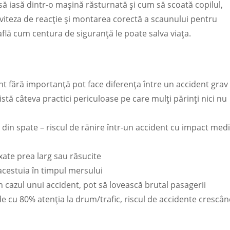
să iasă dintr-o mașină răsturnată și cum să scoată copilul,
 viteza de reacție și montarea corectă a scaunului pentru
află cum centura de siguranță le poate salva viața.
nt fără importanță pot face diferența între un accident grav 
xistă câteva practici periculoase pe care mulți părinți nici nu
a din spate – riscul de rănire într-un accident cu impact med
ixate prea larg sau răsucite
 acestuia în timpul mersului
n cazul unui accident, pot să lovească brutal pasagerii
de cu 80% atenția la drum/trafic, riscul de accidente crescâ