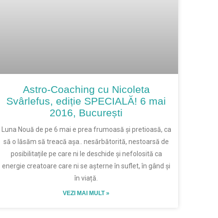
Astro-Coaching cu Nicoleta
Svârlefus, ediție SPECIALĂ! 6 mai
2016, București
Luna Nouă de pe 6 mai e prea frumoasă și pretioasă, ca
să o lăsăm să treacă așa.. nesărbătorită, nestoarsă de
posibilitațile pe care ni le deschide și nefolosită ca
energie creatoare care ni se așterne în suflet, în gând și
în viață.
VEZI MAI MULT »