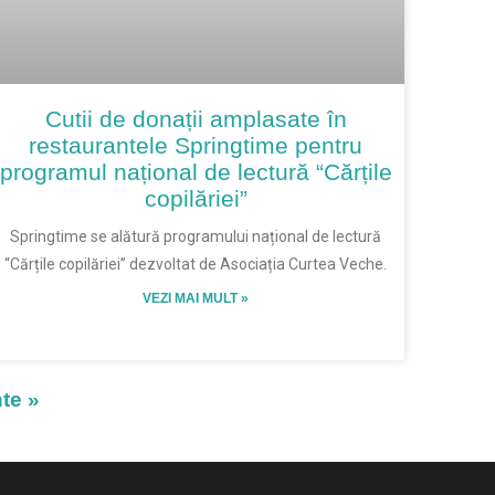
Cutii de donații amplasate în
restaurantele Springtime pentru
programul național de lectură “Cărțile
copilăriei”
Springtime se alătură programului național de lectură
“Cărțile copilăriei” dezvoltat de Asociația Curtea Veche.
VEZI MAI MULT »
nte »