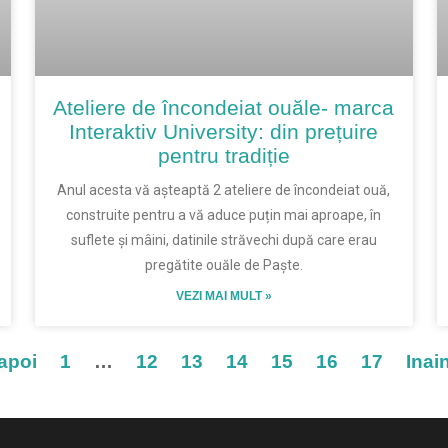
Ateliere de încondeiat ouăle- marca
Interaktiv University: din prețuire
pentru tradiție
Anul acesta vă așteaptă 2 ateliere de încondeiat ouă,
construite pentru a vă aduce puțin mai aproape, în
suflete și mâini, datinile străvechi după care erau
pregătite ouăle de Paște.
VEZI MAI MULT »
napoi
1
…
12
13
14
15
16
17
Inai