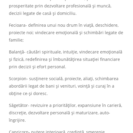
prosperitate prin dezvoltare profesională şi muncă,
decizii legate de casă şi domiciliu.
Fecioara- definirea unui nou drum în viaţă, deschidere,
proiecte noi; vindecare emoţională şi schimbări legate de
familie;
Balanţă- căutări spirituale, intuiţie, vindecare emoţională
şi fizică, redefinirea şi îmbunătăţirea situaţiei financiare
prin decizii şi efort personal.
Scorpion- susţinere socială, proiecte, aliaţi, schimbarea
abordării legat de bani şi venituri, voinţă şi curaj în a
obţine ce-şi doresc.
Săgetător- revizuire a priorităţilor, expansiune în carieră,
discreţie, dezvoltare personală şi maturizare, auto-
îngrijire.
Capricorn- putere interioară, credinţă, smerenie,