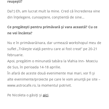
reuşeşti?
Da?:) Eh, am lucrat mult la mine. Cred că încrederea vine
din înţelegere, cunoaştere, conştientă de sine…
Ce pregăteşti pentru primăvară şi vara această? Cu ce
ne vei încânta?
Nu e în primăvară/vara, dar urmează workshopul meu de
suflet „Trăieşte viaţă pentru care ai fost creat” pe 20-21
februarie.
Apoi, pregătim o minunată tabăra la Vlahia Inn- Moeciu
de Sus, în perioada 14-18 aprilie.
În afară de aceste două evenimente mai mari, vor fi şi
alte evenimente/proiecte pe care le vom anunţă pe site –
www.astrocafe.ro, la momentul potrivit.
Pe Nicoleta o găsiți și
aici
.