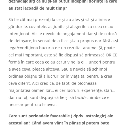
deznădăjduiţi că nu şi-au putut îndeplini dorinţe la care
au stat lacoadă de mult timp?
Să fie cât mai prezenţi la ce şi-au ales şi să-şi alinieze
gândurile, cuvintele, acţiunile şi alegerile cu ceea ce au
intenţionat. Aici e nevoie de angajament dar şi de o doză
de detaşare, în sensul de a fi ce şi-au propus dar fără a-şi
lega/condiţiona bucuria de un rezultat anume. Şi, poate
cel mai important, este să fie dispuşi să primească ORICE
formă în care ceea ce au cerut vine la ei… uneori pentru
a avea ceva, pleacă altceva. Sau e nevoie să schimbi
ordinea obişnuită a lucrurilor în viaţă ta, pentru a crea
ceva diferit. Aici cred că, de fapt, de blochează
majoritatea oamenilor… ei cer lucruri, experienţe, stări…
dar nu toţi sunt dispuşi să fie şi să facă/schimbe ce e
necesar pentru a le avea.
Care sunt perioadele favorabile ( dpdv. astrologic) ale
acestui an? Când avem vânt în pânze şi putem bate