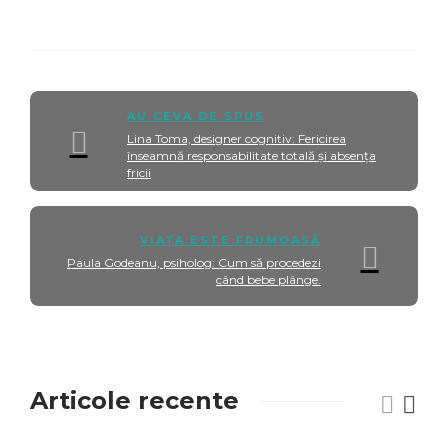
AU CEVA DE SPUS
Lina Toma, designer cognitiv: Fericirea
înseamnă responsabilitate totală și absența
fricii
VIAȚA ESTE FRUMOASĂ
Paula Godeanu, psiholog: Cum să procedezi
când bebe plânge.
Articole recente