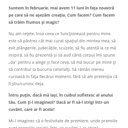
Suntem în februarie, mai avem 11 luni în fața noastră
pe care să ne așezăm creația. Cum facem? Cum facem
să trăim frumos și magic?
Nu am rețete, însa ceea ce funcționează pentru mine
este să păstrez cât mai curat spațiul din mintea mea, să
evit plângerile, judecățile, scuzele, să fiu atentă la ce mă
inspiră, să fiu prezentă și să aud când corpul îmi spune
„da” pentru a alege și face ceva, să mă bucur pe mine și
să contribui la bucuria celorlalți. Să rămân mereu
curioasă în fața fiecărui moment, fără să am pretenția că
îl știu/cunosc deja.
Întru puţin, dacă mă laşi, în cuibul sufletesc al anului
tău. Cum ţi-l imaginezi? Dacă ar fi să-l strigi într-un
cuvânt, care ar fi acela?
Mi-l imaginez că o festivitate de premiere, unde premiile
sunt propriile creaţii. Într-un cuvânt, l-aş strigă