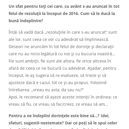
Un sfat pentru toţi cei care, cu avânt s-au aruncat în tot
felul de rezoluţii la început de 2016. Cum să le ducă la
bună îndeplinire?
Întâi să vadă dacă „rezoluţiile în care s-au aruncat” sunt
ale lor, sunt ceea ce vor cu adevărat să împlinească.
Deseori ne aruncăm în tot felul de dorinţe şi declaraţii
care nu au nicio legătură cu noi şi cu bucuria noastră…
Fie sunt ambiţii, fie sunt ale altora, fie orice altceva în
afară de ceea ce ne bucură cu adevărat. Aşadar, pentru
început, le-aş sugera să re-evalueze, să trieze şi să
ajusteze dacă e cazul, tot ce şi-au propus. Folosind
întrebarea: „vreau eu asta, da sau nu?”
Apoi, le recomand să aşeze aceste intenţii în ordinea: ce
vreau să fiu, ce vreau să fac/creez, ce vreau să am…
Pentru a ne îndeplini dorinţele este bine să…? Idei,
sfaturi, sugestii-nestemate? Dar ce poţi să le spui celor