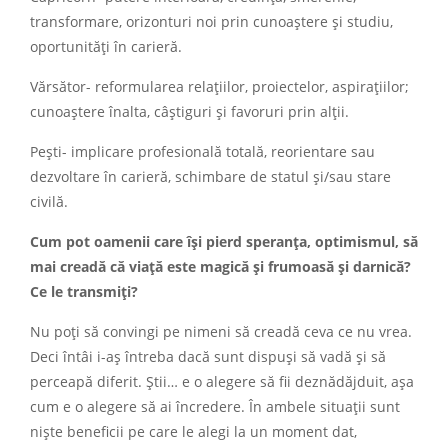
transformare, orizonturi noi prin cunoaştere şi studiu,
oportunităţi în carieră.
Vărsător- reformularea relaţiilor, proiectelor, aspiraţiilor;
cunoaştere înalta, câştiguri şi favoruri prin alţii.
Peşti- implicare profesională totală, reorientare sau
dezvoltare în carieră, schimbare de statul şi/sau stare
civilă.
Cum pot oamenii care îşi pierd speranţa, optimismul, să
mai creadă că viaţă este magică şi frumoasă şi darnică?
Ce le transmiţi?
Nu poţi să convingi pe nimeni să creadă ceva ce nu vrea.
Deci întâi i-aş întreba dacă sunt dispuşi să vadă şi să
perceapă diferit. Ştii… e o alegere să fii deznădăjduit, aşa
cum e o alegere să ai încredere. În ambele situaţii sunt
nişte beneficii pe care le alegi la un moment dat,