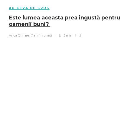
AU CEVA DE SPUS
Este lumea aceasta prea îngustă pentru
oamenii buni?
Anca Ghinea
,
7 ani în urmă
3 min