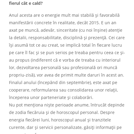
fierul cât e cald?
Anul acesta are o energie mult mai stabilă şi favorabilă
manifestării concrete în realitate, decât 2015. E un an
axat pe muncă, adevăr, sinceritate (cu noi înşine) atenţie
la detalii, responsabilitate, disciplină şi prezenţă. Cei care
îşi asumă tot ce au creat, se implică total în fiecare lucru
pe care îl fac şi se pun serios pe treaba pentru ceea ce şi-
au propus (indiferent că e vorba de treaba cu interiorul
lor, dezvoltarea personală sau profesională ori muncă
propriu-zisă), vor avea de primit multe daruri în acest an.
Finalul anului (începând din septembrie), este axat pe
cooperare, reformularea sau consolidarea unor relaţii,
începerea unor parteneriate şi colaborări.
Nu pot menţiona nişte perioade anume, întrucât depinde
de zodia fiecăruia şi de horoscopul personal. Despre
energia fiecărei luni, horoscopul anual şi tranzitele
curente, dar şi servicii personalizate, găsiţi informaţii pe