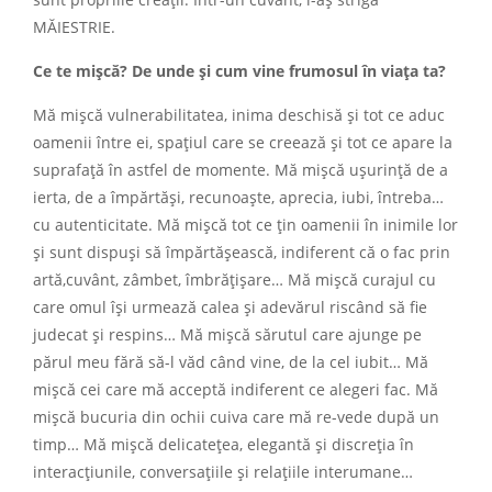
MĂIESTRIE.
Ce te mişcă? De unde şi cum vine frumosul în viaţa ta?
Mă mişcă vulnerabilitatea, inima deschisă şi tot ce aduc
oamenii între ei, spaţiul care se creează şi tot ce apare la
suprafaţă în astfel de momente. Mă mişcă uşurinţă de a
ierta, de a împărtăşi, recunoaşte, aprecia, iubi, întreba…
cu autenticitate. Mă mişcă tot ce ţin oamenii în inimile lor
şi sunt dispuşi să împărtăşească, indiferent că o fac prin
artă,cuvânt, zâmbet, îmbrăţişare… Mă mişcă curajul cu
care omul îşi urmează calea şi adevărul riscând să fie
judecat şi respins… Mă mişcă sărutul care ajunge pe
părul meu fără să-l văd când vine, de la cel iubit… Mă
mişcă cei care mă acceptă indiferent ce alegeri fac. Mă
mişcă bucuria din ochii cuiva care mă re-vede după un
timp… Mă mişcă delicateţea, elegantă şi discreţia în
interacţiunile, conversaţiile şi relaţiile interumane…