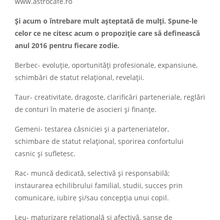
www.astrocafe.ro
Şi acum o întrebare mult aşteptată de mulţi. Spune-le
celor ce ne citesc acum o propoziţie care să definească
anul 2016 pentru fiecare zodie.
Berbec- evoluţie, oportunităţi profesionale, expansiune,
schimbări de statut relaţional, revelaţii.
Taur- creativitate, dragoste, clarificări parteneriale, reglări
de conturi în materie de asocieri şi finanţe.
Gemeni- testarea căsniciei şi a parteneriatelor,
schimbare de statut relaţional, sporirea confortului
casnic şi sufletesc.
Rac- muncă dedicată, selectivă şi responsabilă;
instaurarea echilibrului familial, studii, succes prin
comunicare, iubire şi/sau concepţia unui copil.
Leu- maturizare relaţională şi afectivă, şanse de