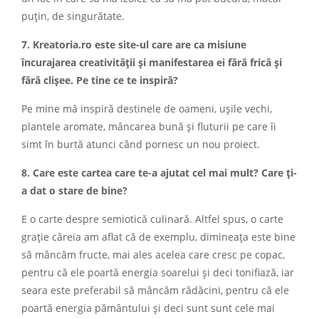
puțin, de singurătate.
7. Kreatoria.ro este site-ul care are ca misiune
încurajarea creativității și manifestarea ei fără frică și
fără clișee. Pe tine ce te inspiră?
Pe mine mă inspiră destinele de oameni, ușile vechi,
plantele aromate, mâncarea bună și fluturii pe care îi
simt în burtă atunci când pornesc un nou proiect.
8. Care este cartea care te-a ajutat cel mai mult? Care ți-
a dat o stare de bine?
E o carte despre semiotică culinară. Altfel spus, o carte
grație căreia am aflat că de exemplu, dimineața este bine
să mâncăm fructe, mai ales acelea care cresc pe copac,
pentru că ele poartă energia soarelui și deci tonifiază, iar
seara este preferabil să mâncăm rădăcini, pentru că ele
poartă energia pământului și deci sunt sunt cele mai