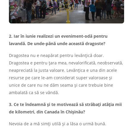
2. Iar în iunie realizezi un eveniment-odă pentru
lavandă. De unde-până unde această dragoste?
Dragostea nu e neapărat pentru levănțică doar.
Dragostea e pentru țara mea, nevalorificată, neobservată,
neapreciată la justa valoare. Levănțica e una din acele
resurse pe care le-am considerat super valoroase și
unice de care nu ne dăm seama și care trebuie bine
ambalată ca să se vândă.
3. Ce te îndeamnă și te motivează să străbați atâția mii
de kilometri, din Canada în Chișinău?
Nevoia de a mă simți utilă și a lăsa o urmă bună.