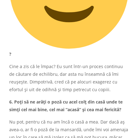
?
Cine a zis că le împac? Eu sunt într-un proces continuu
de căutare de echilibru, dar asta nu înseamnă că îmi
reușește. Dimpotrivă, cred că pe alocuri exagerez cu
efortul și uit de odihnă și timp petrecut cu copiii.
6. Poți să ne arăți o poză cu acel colț din casă unde te
simți cel mai bine, cel mai “acasă” și cea mai fericită?
Nu pot, pentru că nu am încă o casă a mea. Dar dacă aș
avea-o, ar fi o poză de la mansardă, unde îmi voi amenaja
un loc în care să mă izolez ca să mă pot bucura, măcar