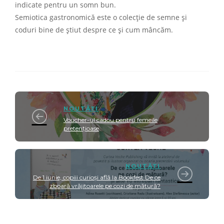
indicate pentru un somn bun.
Semiotica gastronomică este o colecție de semne și
coduri bine de știut despre ce și cum mâncăm.
NOUTĂȚI
Voucher-ul cadou pentru femeile
pretențioase
NOUTĂȚI
De 1 iunie, copiii curioși află la Bookfest De ce
zboară vrăjitoarele pe cozi de mătură?