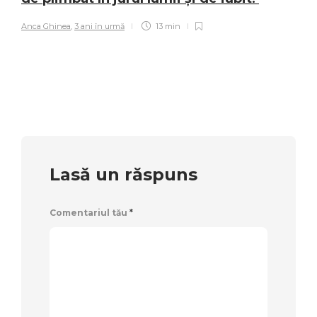
Anca Ghinea
,
3 ani în urmă
13 min
Lasă un răspuns
Comentariul tău
*