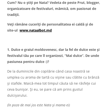
Cum? Nu o știți pe Nata? Vedeta de peste Prut, blogger,
organizatoare de festivaluri, mămică, om pasionat de
tradiții.
Veți rămâne cuceriți de personalitatea ei caldă și de
site-ul
www.
nataalbot.md
1. Dulce e graiul moldovenesc, dar la fel de dulce este și
festivalul tău pe care îl organizezi, “Mai dulce”. De unde
pasiunea pentru dulce :)?
De la duminicile din copilărie când casa noastră se
umplea cu aroma de tartă cu vișine sau clătite cu brânză
și stafide. Maică-mea tot timpul căuta să ne răsfețe cui
ceva bunișor. Și eu, se pare că am prins gustul
dulcișorului.
(în poza de mai jos este Nata și mama ei)