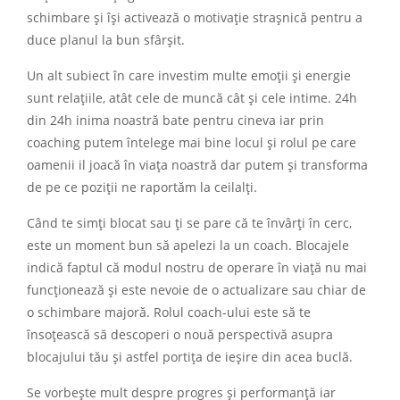
schimbare și își activează o motivație strașnică pentru a
duce planul la bun sfârșit.
Un alt subiect în care investim multe emoții și energie
sunt relațiile, atât cele de muncă cât și cele intime. 24h
din 24h inima noastră bate pentru cineva iar prin
coaching putem întelege mai bine locul și rolul pe care
oamenii il joacă în viața noastră dar putem și transforma
de pe ce poziții ne raportăm la ceilalți.
Când te simți blocat sau ți se pare că te învârți în cerc,
este un moment bun să apelezi la un coach. Blocajele
indică faptul că modul nostru de operare în viață nu mai
funcționează și este nevoie de o actualizare sau chiar de
o schimbare majoră. Rolul coach-ului este să te
însoțească să descoperi o nouă perspectivă asupra
blocajului tău și astfel portița de ieșire din acea buclă.
Se vorbește mult despre progres și performanță iar