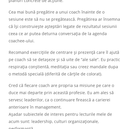
planuri concrete de acțiune.
Cea mai bună pregătire a unui coach înainte de o
sesiune este să nu se pregătească. Pregătirea ar însemna
că își construiește așteptări legate de rezultatul sesiunii
ceea ce ar putea deturna conversația de la agenda
coachee-ului.
Recomand exercițiile de centrare și prezență care îl ajută
pe coach să se detașeze și să uite de “ale sale”. Eu practic
respirația conștientă, meditația sau creez mandale dupa
o metodă specială (diferită de cărțile de colorat).
Cred că fiecare coach are propria sa misiune pe care o
duce mai departe prin această profesie. Eu am ales să
servesc leaderilor, ca o continuare firească a carierei
anterioare în management.
Așadar subiectele de interes pentru lecturile mele de
acum sunt: leadership, culturi organizaționale,
performanță.