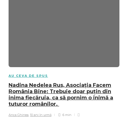
AU CEVA DE SPUS
Nadina Nedelea Rus, Asociația Facem
România Bine: Trebuie doar puțin din
inima fiecăruia, ca să pornim o inimă a
tuturor românilor.
Anca Ghinea
,
10 ani în urmă
6 min