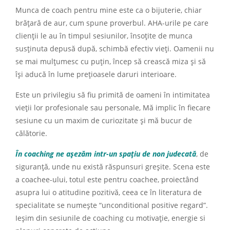
Munca de coach pentru mine este ca o bijuterie, chiar
brățară de aur, cum spune proverbul. AHA-urile pe care
clienții le au în timpul sesiunilor, însoțite de munca
susținuta depusă după, schimbă efectiv vieți. Oamenii nu
se mai mulțumesc cu puțin, încep să crească miza și să
își aducă în lume prețioasele daruri interioare.
Este un privilegiu să fiu primită de oameni în intimitatea
vieții lor profesionale sau personale, Mă implic în fiecare
sesiune cu un maxim de curiozitate și mă bucur de
călătorie.
În coaching ne așezăm intr-un spațiu de non judecată
, de
siguranță, unde nu există răspunsuri greșite. Scena este
a coachee-ului, totul este pentru coachee, proiectând
asupra lui o atitudine pozitivă, ceea ce în literatura de
specialitate se numește “unconditional positive regard”.
Ieșim din sesiunile de coaching cu motivație, energie si