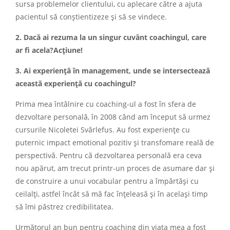
sursa problemelor clientului, cu aplecare către a ajuta
pacientul să conștientizeze și să se vindece.
2. Dacă ai rezuma la un singur cuvânt coachingul, care
ar fi acela?
Acțiune!
3. Ai experiență în management, unde se intersectează
această experiență cu coachingul?
Prima mea întâlnire cu coaching-ul a fost în sfera de
dezvoltare personală, în 2008 când am început să urmez
cursurile Nicoletei Svârlefus. Au fost experiențe cu
puternic impact emotional pozitiv și transfomare reală de
perspectivă. Pentru că dezvoltarea personală era ceva
nou apărut, am trecut printr-un proces de asumare dar și
de construire a unui vocabular pentru a împărtăși cu
ceilalți, astfel încât să mă fac înțeleasă și în același timp
să îmi păstrez credibilitatea.
Următorul an bun pentru coaching din viața mea a fost