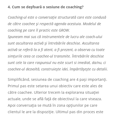
4. Cum se deșfoară o sesiune de coaching?
Coaching-ul este o conversație structurată care este condusă
de către coachee și respectă agenda acestuia. Modelul de
coaching pe care îl practic este GROW.
Spuneam mai sus că instrumentele de lucru ale coach-ului
sunt ascultarea activă și întrebările deschise. Ascultarea
activă se referă la a fi atent, a fi prezent, a observa cu toate
simțurile ceea ce coachee-ul transmite. Întrebările deschise
sunt cele la care raspunsul nu este scurt si imediat, da/nu, ci
coachee-ul dezvoltă, construiește idei, împărtășește cu detalii.
Simplificând, sesiunea de coaching are 4 pași importanți.
Primul pas este setarea unui obiectiv care este ales de
către coachee. Ulterior trecem la explorarea situației
actuale, unde se află față de obiectivul la care viseaza.
Apoi conversația se mută în zona opțiunilor pe care
clientul le are la dispoziție. Ultimul pas din proces este