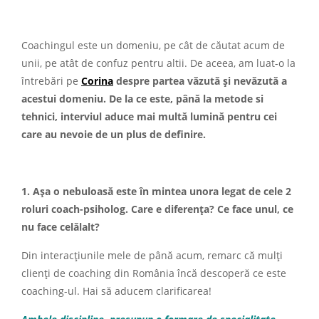
Coachingul este un domeniu, pe cât de căutat acum de
unii, pe atât de confuz pentru altii. De aceea, am luat-o la
întrebări pe
Corina
despre partea văzută și nevăzută a
acestui domeniu. De la ce este, până la metode si
tehnici, interviul aduce mai multă lumină pentru cei
care au nevoie de un plus de definire.
1. Așa o nebuloasă este în mintea unora legat de cele 2
roluri coach-psiholog. Care e diferența? Ce face unul, ce
nu face celălalt?
Din interacțiunile mele de până acum, remarc că mulți
clienți de coaching din România încă descoperă ce este
coaching-ul. Hai să aducem clarificarea!