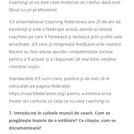
Coaching-ul nu este ceva misterios ori confuz dacă este
făcut cu un profesionist.
ICF (International Coaching Federation) are 25 de ani de
existență și este o federație activă, atentă la nevoile
coachilor pe care îi formează și testează prin școlile sale
acreditate. ICF cere și integrează feedback-urile noastre.
Recent au fost aduse ajustări competențelor tocmai
pentru a fi actuali și a răspunde cât mai bine nevoilor
clienților noștri.
Standardele ICF sunt clare, publice și vă invit să le
consultati pe pagina federației
https://coachfederation.org/ pentru a elimina orice
mister ori confuzie cu ceva ce nu este coaching-ul.
7. Introdu-ne în culisele muncii de coach. Cum se
pregătește înainte de o intâlnire? Ce citește, cum se
documentează?