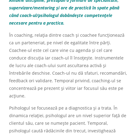
Ambele discipline, presupun o formare de specialitate,
supervizare/mentoring și ore de practică în spate până
când coach-ul/psihologul dobândește competențele
necesare pentru a practica.
În coaching, relația dintre coach și coachee funcționează
ca un parteneriat, pe nivel de egalitate între părți.
Coachee-ul este cel care vine cu agenda și cel care
conduce discuția iar coach-ul îl însoțește. Instrumentele
de lucru ale coach-ului sunt ascultarea activă și
întrebările deschise. Coach-ul nu dă sfaturi, recomandări,
feedback ori validare. Temporal privind, coaching-ul se
concentrează pe prezent și viitor iar focusul său este pe
acțiune.
Psihologul se focusează pe a diagnostica și a trata. În
dinamica relației, psihologul are un nivel superior față de
clientul său, care se numește pacient. Temporal,
psihologul caută rădăcinile din trecut, investighează