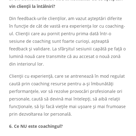
vin clienții la întâlniri?
Din feedback-urile clienților, am vazut așteptări diferite
în funcție de cât de vastă era experiența lor cu coaching-
ul. Clienții care au pornit pentru prima dată într-o
sesiune de coaching sunt foarte curioși, așteaptă
feedback și validare. La sfârșitul sesiunii capătă pe față o
lumină nouă care transmite că au accesat o nouă zonă
din interiorul lor.
Clienții cu experiență, care se antrenează în mod regulat
caută prin coaching resurse pentru a-și îmbunătăți
performanțele, vor să rezolve provocări profesionale ori
personale, caută să devină mai întelepți, să aibă relații
funcționale, să își facă viețile mai ușoare și mai frumoase
prin dezvoltarea lor personală.
6. Ce NU este coachingul?