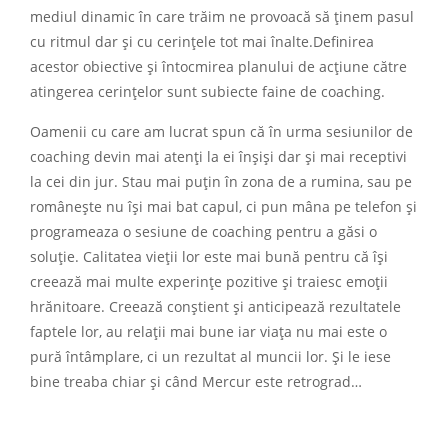
mediul dinamic în care trăim ne provoacă să ținem pasul
cu ritmul dar și cu cerințele tot mai înalte.Definirea
acestor obiective și întocmirea planului de acțiune către
atingerea cerințelor sunt subiecte faine de coaching.
Oamenii cu care am lucrat spun că în urma sesiunilor de
coaching devin mai atenți la ei înșiși dar și mai receptivi
la cei din jur. Stau mai puțin în zona de a rumina, sau pe
românește nu își mai bat capul, ci pun mâna pe telefon și
programeaza o sesiune de coaching pentru a găsi o
soluție. Calitatea vieții lor este mai bună pentru că își
creează mai multe experințe pozitive și traiesc emoții
hrănitoare. Creează conștient și anticipează rezultatele
faptele lor, au relații mai bune iar viața nu mai este o
pură întâmplare, ci un rezultat al muncii lor. Și le iese
bine treaba chiar și când Mercur este retrograd…