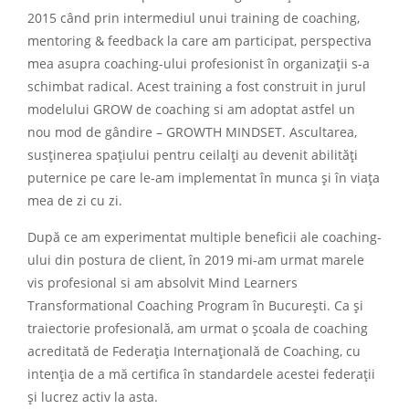
2015 când prin intermediul unui training de coaching,
mentoring & feedback la care am participat, perspectiva
mea asupra coaching-ului profesionist în organizații s-a
schimbat radical. Acest training a fost construit in jurul
modelului GROW de coaching si am adoptat astfel un
nou mod de gândire – GROWTH MINDSET. Ascultarea,
susținerea spațiului pentru ceilalți au devenit abilități
puternice pe care le-am implementat în munca și în viața
mea de zi cu zi.
După ce am experimentat multiple beneficii ale coaching-
ului din postura de client, în 2019 mi-am urmat marele
vis profesional si am absolvit Mind Learners
Transformational Coaching Program în București. Ca și
traiectorie profesională, am urmat o școala de coaching
acreditată de Federația Internațională de Coaching, cu
intenția de a mă certifica în standardele acestei federații
și lucrez activ la asta.