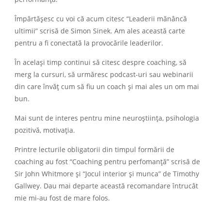
Împărtășesc cu voi că acum citesc “Leaderii mănâncă
ultimii” scrisă de Simon Sinek. Am ales această carte
pentru a fi conectată la provocările leaderilor.
În același timp continui să citesc despre coaching, să
merg la cursuri, să urmăresc podcast-uri sau webinarii
din care învăț cum să fiu un coach și mai ales un om mai
bun.
Mai sunt de interes pentru mine neuroștiința, psihologia
pozitivă, motivația.
Printre lecturile obligatorii din timpul formării de
coaching au fost “Coaching pentru perfomanță” scrisă de
Sir John Whitmore și “Jocul interior și munca” de Timothy
Gallwey. Dau mai departe această recomandare întrucât
mie mi-au fost de mare folos.