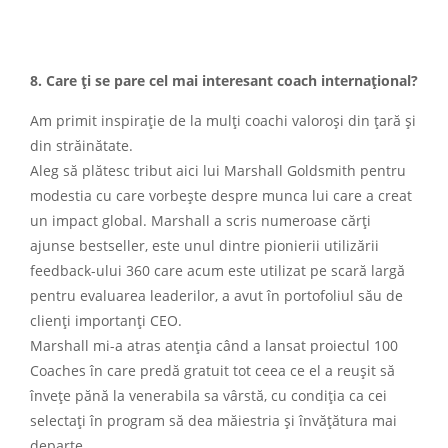
8. Care ți se pare cel mai interesant coach internațional?
Am primit inspirație de la mulți coachi valoroși din țară și
din străinătate.
Aleg să plătesc tribut aici lui Marshall Goldsmith pentru
modestia cu care vorbește despre munca lui care a creat
un impact global. Marshall a scris numeroase cărți
ajunse bestseller, este unul dintre pionierii utilizării
feedback-ului 360 care acum este utilizat pe scară largă
pentru evaluarea leaderilor, a avut în portofoliul său de
clienți importanți CEO.
Marshall mi-a atras atenția când a lansat proiectul 100
Coaches în care predă gratuit tot ceea ce el a reușit să
învețe pănă la venerabila sa vârstă, cu condiția ca cei
selectați în program să dea măiestria și învățătura mai
departe.