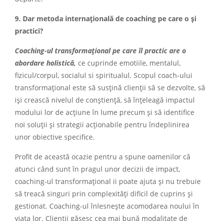
9. Dar metoda internațională de coaching pe care o și
practici?
Coaching-ul transformațional pe care îl practic are o
abordare holistică,
ce cuprinde emotiile, mentalul,
fizicul/corpul, socialul si spiritualul. Scopul coach-ului
transformațional este să susțină clienții să se dezvolte, să
iși crească nivelul de conștiență, să înțeleagă impactul
modului lor de acțiune în lume precum și să identifice
noi soluții și strategii acționabile pentru îndeplinirea
unor obiective specifice.
Profit de această ocazie pentru a spune oamenilor că
atunci când sunt în pragul unor decizii de impact,
coaching-ul transformațional ii poate ajuta și nu trebuie
să treacă singuri prin complexități dificil de cuprins și
gestionat. Coaching-ul înlesnește acomodarea noului în
viața lor. Clienții găsesc cea mai bună modalitate de