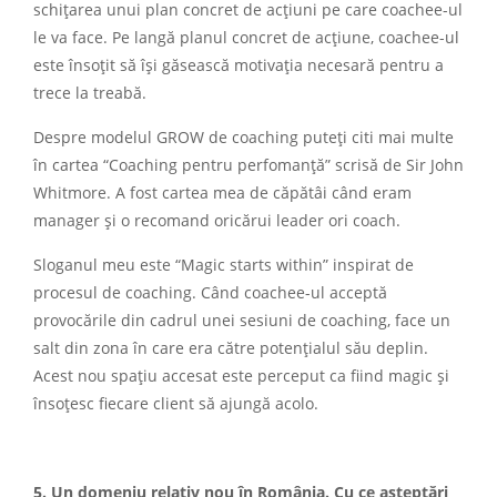
schițarea unui plan concret de acțiuni pe care coachee-ul
le va face. Pe langă planul concret de acțiune, coachee-ul
este însoțit să își găsească motivația necesară pentru a
trece la treabă.
Despre modelul GROW de coaching puteți citi mai multe
în cartea “Coaching pentru perfomanță” scrisă de Sir John
Whitmore. A fost cartea mea de căpătâi când eram
manager și o recomand oricărui leader ori coach.
Sloganul meu este “Magic starts within” inspirat de
procesul de coaching. Când coachee-ul acceptă
provocările din cadrul unei sesiuni de coaching, face un
salt din zona în care era către potențialul său deplin.
Acest nou spațiu accesat este perceput ca fiind magic și
însoțesc fiecare client să ajungă acolo.
5. Un domeniu relativ nou în România. Cu ce așteptări