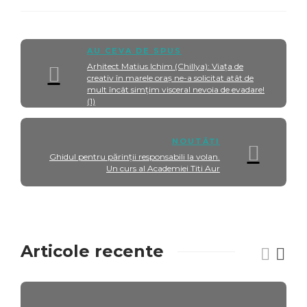
AU CEVA DE SPUS
Arhitect Matius Ichim (Chillya): Viaţa de
creativ în marele oraş ne-a solicitat atât de
mult încât simţim visceral nevoia de evadare!
(1)
NOUTĂȚI
Ghidul pentru părinții responsabili la volan.
Un curs al Academiei Titi Aur
Articole recente