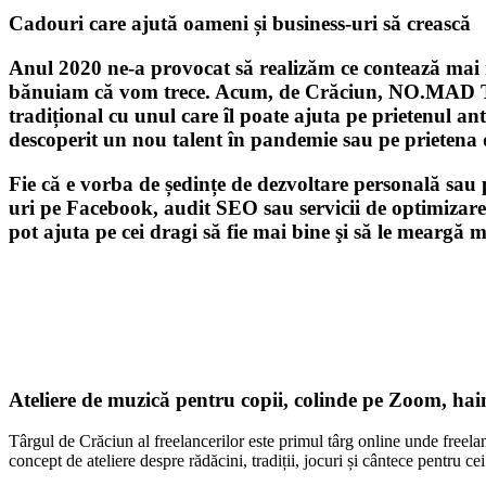
Cadouri care ajută oameni și business-uri să crească
Anul 2020 ne-a provocat să realizăm ce contează mai m
bănuiam că vom trece. Acum, de Crăciun, NO.MAD Talk
tradițional cu unul care îl poate ajuta pe prietenul an
descoperit un nou talent în pandemie sau pe prietena d
Fie că e vorba de ședințe de dezvoltare personală sau 
uri pe Facebook, audit SEO sau servicii de optimizare
pot ajuta pe cei dragi să fie mai bine şi să le meargă m
Ateliere de muzică pentru copii, colinde pe Zoom, haine 
Târgul de Crăciun al freelancerilor este primul târg online unde freelan
concept de ateliere despre rădăcini, tradiții, jocuri și cântece pentru cei