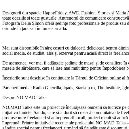
Designerii din spatele HappyFriday, AWE. Fashion. Stories și Maria Am
toate ocaziile și toate gusturile. Antrenorul de comunicare constructiv
Fotografa Delia Șimon oferă ședințe foto profesionale de produs sau de
oriunde în țară sau în lume s-ar afla.
Mai sunt disponibile în târg coșuri cu dulceață delicioasă pentru dimine
social media, de studiat, ales și rezervat pentru acasă direct la freelance
De asemenea, vor mai fi adăugate ședințe de masaj și de consiliere în o
mesele de sărbătoare, care să lase mai mult timp pentru împodobirea bra
Înscrierile sunt deschise în continuare la Târgul de Crăciun online al fre
Parteneri media: Radio Guerrilla, Iqads, Start-up.ro, The Institute, 
Despre NO.MAD Talks
NO.MAD Talks este un proiect ce încurajează oamenii să lucreze pe cont
inițiativa Iunietei Sandu, care și-a dorit să crească comunitatea de fre
produse între freelanceri și antreprenorii locali, proiect menit să aduc
împreună. Printre inițiativele recente ale proiectului NO.MAD Talks s
gândite special pentru freelanceri, urmând să fie adăugate discounturi ș