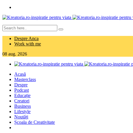
Despre Anca
Work with me
08
aug.
2026
Acasă
Masterclass
Despre
Podcast
Educație
Creatori
Business
Lifestyle
Noutăți
Școala de Creativitate