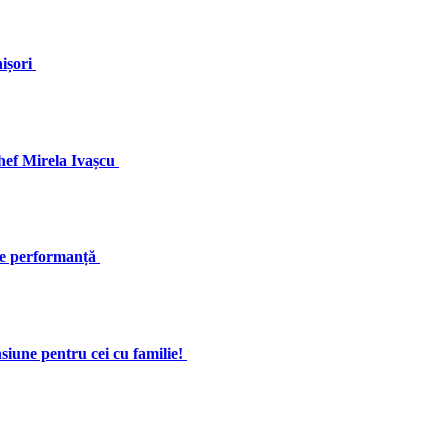
nișori
Chef Mirela Ivașcu
pre performanță
une pentru cei cu familie!