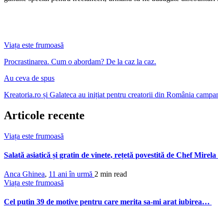
Viața este frumoasă
Procrastinarea. Cum o abordam? De la caz la caz.
Au ceva de spus
Kreatoria.ro și Galateca au inițiat pentru creatorii din România campani
Articole recente
Viața este frumoasă
Salată asiatică și gratin de vinete, rețetă povestită de Chef Mirel
Anca Ghinea
,
11 ani în urmă
2 min
read
Viața este frumoasă
Cel putin 39 de motive pentru care merita sa-mi arat iubirea…