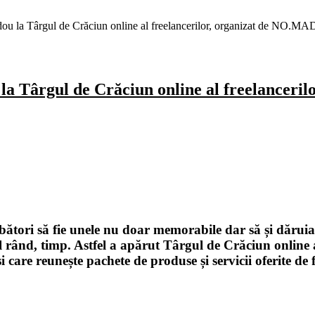
adou la Târgul de Crăciun online al freelancerilor, organizat de NO.MA
 la Târgul de Crăciun online al freelancer
tori să fie unele nu doar memorabile dar să și dăruias
l rând, timp. Astfel a apărut Târgul de Crăciun online a
care reunește pachete de produse și servicii oferite de f