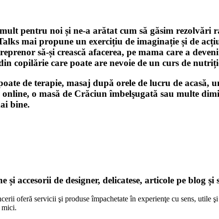
ult pentru noi și ne-a arătat cum să găsim rezolvări ra
s mai propune un exercițiu de imaginație și de acțiu
treprenor să-și crească afacerea, pe mama care a devenit
in copilărie care poate are nevoie de un curs de nutriț
poate de terapie, masaj după orele de lucru de acasă, u
 online, o masă de Crăciun îmbelşugată sau multe dimin
ai bine.
și accesorii de designer, delicatese, articole pe blog și
cerii oferă servicii şi produse împachetate în experienţe cu sens, utile 
 mici.