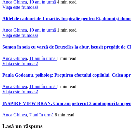
Anca Ghinea
,
10 ani în urmă
4 min
read
Viața este frumoasă
Altfel de cadouri de 1 martie. Inspirație pentru Ei, domni și dom
Anca Ghinea
,
10 ani în urmă
1 min
read
Viața este frumoasă
Somon în soia cu varză de Bruxelles la abur, iscusit pregătit de 
Anca Ghinea
,
11 ani în urmă
1 min
read
Viața este frumoasă
Paula Godeanu, psiholog: Prețuirea efortului copilului. Calea s
Anca Ghinea
,
11 ani în urmă
1 min
read
Viața este frumoasă
INSPIRE VIEW BRAN. Cum am petrecut 3 anotimpuri la o pensi
Anca Ghinea
,
7 ani în urmă
6 min
read
Lasă un răspuns