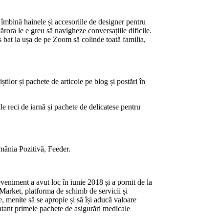
mbină hainele și accesoriile de designer pentru
rora le e greu să navigheze conversațiile dificile.
 bat la ușa de pe Zoom să colinde toată familia,
tilor și pachete de articole pe blog și postări în
e reci de iarnă și pachete de delicatese pentru
mânia Pozitivă, Feeder.
eniment a avut loc în iunie 2018 și a pornit de la
d Market, platforma de schimb de servicii și
, menite să se apropie și să își aducă valoare
tant primele pachete de asigurări medicale