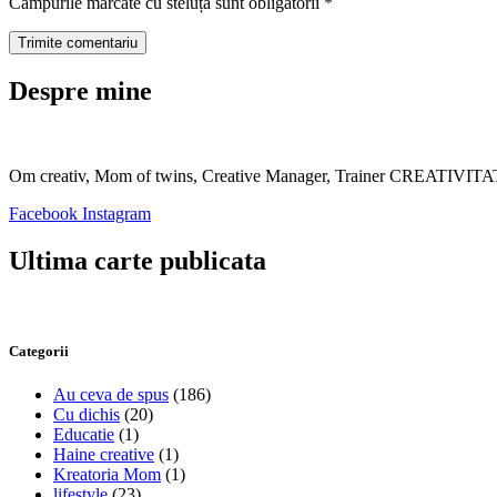
Câmpurile marcate cu steluță sunt obligatorii
*
Despre mine
Om creativ, Mom of twins, Creative Manager, Trainer CREATIV
Facebook
Instagram
Ultima carte publicata
Categorii
Au ceva de spus
(186)
Cu dichis
(20)
Educatie
(1)
Haine creative
(1)
Kreatoria Mom
(1)
lifestyle
(23)