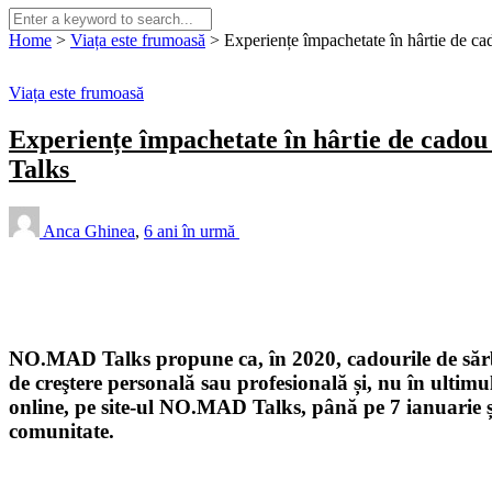
Home
>
Viața este frumoasă
>
Experiențe împachetate în hârtie de c
Viața este frumoasă
Experiențe împachetate în hârtie de cadou
Talks
Anca Ghinea
,
6 ani în urmă
NO.MAD Talks propune ca, în 2020, cadourile de sărbă
de creştere personală sau profesională și, nu în ultimu
online, pe site-ul NO.MAD Talks, până pe 7 ianuarie și 
comunitate.