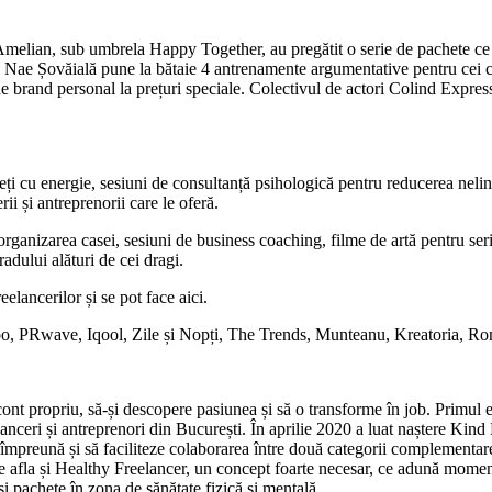
elian, sub umbrela Happy Together, au pregătit o serie de pachete ce î
ă Nae Șovăială pune la bătaie 4 antrenamente argumentative pentru cei că
 brand personal la prețuri speciale. Colectivul de actori Colind Express
ți cu energie, sesiuni de consultanță psihologică pentru reducerea neliniș
rii și antreprenorii care le oferă.
rganizarea casei, sesiuni de business coaching, filme de artă pentru seril
dului alături de cei dragi.
elancerilor și se pot face aici.
Igloo, PRwave, Iqool, Zile și Nopți, The Trends, Munteanu, Kreatoria, Ro
 propriu, să-și descopere pasiunea și să o transforme în job. Primul ev
elanceri și antreprenori din București. În aprilie 2020 a luat naștere Kin
ă împreună și să faciliteze colaborarea între două categorii complementare
e afla și Healthy Freelancer, un concept foarte necesar, ce adună momen
i pachete în zona de sănătate fizică și mentală.