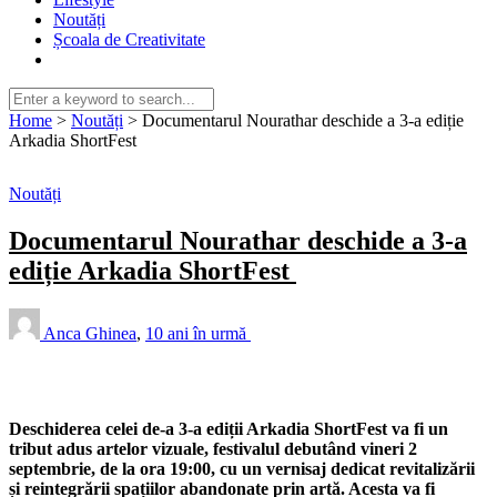
Noutăți
Școala de Creativitate
Home
>
Noutăți
>
Documentarul Nourathar deschide a 3-a ediție
Arkadia ShortFest
Noutăți
Documentarul Nourathar deschide a 3-a
ediție Arkadia ShortFest
Anca Ghinea
,
10 ani în urmă
Deschiderea celei de-a 3-a ediții Arkadia ShortFest va fi un
tribut adus artelor vizuale, festivalul debutând vineri 2
septembrie, de la ora 19:00, cu un vernisaj dedicat revitalizării
și reintegrării spațiilor abandonate prin artă. Acesta va fi