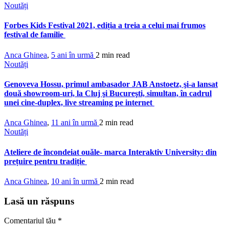
Noutăți
Forbes Kids Festival 2021, ediția a treia a celui mai frumos
festival de familie
Anca Ghinea
,
5 ani în urmă
2 min
read
Noutăți
Genoveva Hossu, primul ambasador JAB Anstoetz, şi-a lansat
două showroom-uri, la Cluj şi Bucureşti, simultan, în cadrul
unei cine-duplex, live streaming pe internet
Anca Ghinea
,
11 ani în urmă
2 min
read
Noutăți
Ateliere de încondeiat ouăle- marca Interaktiv University: din
prețuire pentru tradiție
Anca Ghinea
,
10 ani în urmă
2 min
read
Lasă un răspuns
Comentariul tău
*