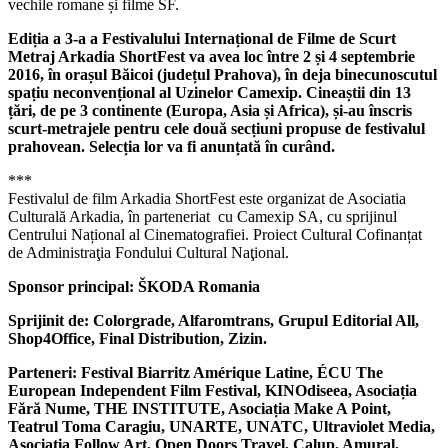
vechile romane și filme SF.
Ediția a 3-a a Festivalului Internațional de Filme de Scurt
Metraj Arkadia ShortFest va avea loc între 2 și 4 septembrie
2016, în orașul Băicoi (județul Prahova), în deja binecunoscutul
spațiu neconvențional al Uzinelor Camexip. Cineaștii din 13
țări, de pe 3 continente (Europa, Asia și Africa), și-au înscris
scurt-metrajele pentru cele două secțiuni propuse de festivalul
prahovean. Selecția lor va fi anunțată în curând.
***
Festivalul de film Arkadia ShortFest este organizat de Asociatia
Culturală Arkadia, în parteneriat cu Camexip SA, cu sprijinul
Centrului Național al Cinematografiei. Proiect Cultural Cofinanțat
de Administraţia Fondului Cultural Naţional.
Sponsor principal: ŠKODA Romania
Sprijinit de: Colorgrade, Alfaromtrans, Grupul Editorial All,
Shop4Office, Final Distribution, Zizin.
Parteneri: Festival Biarritz Amérique Latine, ÉCU The
European Independent Film Festival, KINOdiseea, Asociația
Fără Nume, THE INSTITUTE, Asociația Make A Point,
Teatrul Toma Caragiu, UNARTE, UNATC, Ultraviolet Media,
Asociația Follow Art, Open Doors Travel, Calup, Amural,