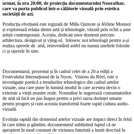
urmat, la ora 20:00, de proiecția documentarului Nourathar,
care va purta publicul într-o călătorie vizuală prin estetica
societății de azi.
Producția elvețiană este regizată de Milla Quixote și Jérôme Monnot
și explorează relația dintre artă și tehnologie, văzută prin ochii a șase
artiști contemporani. Aceștia, dedicați unor domenii precum
arhitectura, design-ul și vjing-ul, folosesc noi tehnologii pentru a-și
realiza operele de artă, reinventând astfel nu numai uneltele folosite
ci și operele în sine.
Documentarul, prezentat și în cadrul celei de a 20-a ediții a
Festivalului Internațional de la Nyon, Visions du Réel, este o
investigație poetică a trendurilor tehnologice din cadrul artelor
vizuale, una care pune în lumină modul în care acestea devin o
extensie a vieții noastre reale. Nourathar le sugerează consumatorilor
de artă să facă un pas înapoi pentru a privi sursa dorinței umane
pentru progres și cum aceasta transformă foarte rapid cultura audio-
vizuală.
Evoluția rapidă din domeniul artelor vizuale are impact direct în felul
în care trăim și gândim, documentarul subliniind faptul că ne
apropiem în mod constant de viziunea futuristă a lumii descrisă în