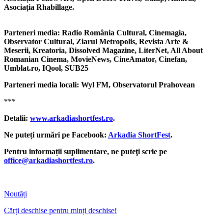
Asociația Rhabillage.
Parteneri media: Radio România Cultural, Cinemagia,
Observator Cultural, Ziarul Metropolis, Revista Arte &
Meserii, Kreatoria, Dissolved Magazine, LiterNet, All About
Romanian Cinema, MovieNews, CineAmator, Cinefan,
Umblat.ro, IQool, SUB25
Parteneri media locali: Wyl FM, Observatorul Prahovean
***
Detalii:
www.arkadiashortfest.ro
.
Ne puteți urmări pe Facebook:
Arkadia ShortFest
.
Pentru informații suplimentare, ne puteţi scrie pe
office@arkadiashortfest.ro
.
Noutăți
Cărți deschise pentru minți deschise!