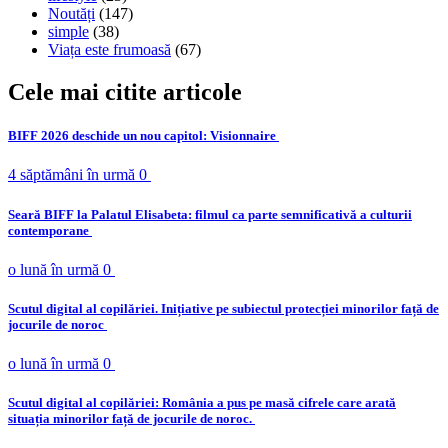
Noutăți
(147)
simple
(38)
Viața este frumoasă
(67)
Cele mai citite articole
BIFF 2026 deschide un nou capitol: Visionnaire
4 săptămâni în urmă
0
Seară BIFF la Palatul Elisabeta: filmul ca parte semnificativă a culturii
contemporane
o lună în urmă
0
Scutul digital al copilăriei. Inițiative pe subiectul protecției minorilor față de
jocurile de noroc
o lună în urmă
0
Scutul digital al copilăriei: România a pus pe masă cifrele care arată
situația minorilor față de jocurile de noroc.