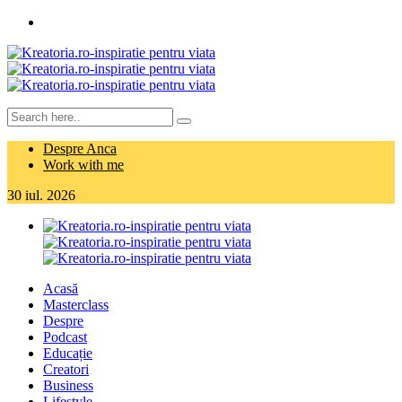
Despre Anca
Work with me
30
iul.
2026
Acasă
Masterclass
Despre
Podcast
Educație
Creatori
Business
Lifestyle