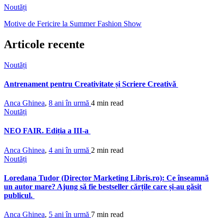
Noutăți
Motive de Fericire la Summer Fashion Show
Articole recente
Noutăți
Antrenament pentru Creativitate și Scriere Creativă
Anca Ghinea
,
8 ani în urmă
4 min
read
Noutăți
NEO FAIR. Ediția a III-a
Anca Ghinea
,
4 ani în urmă
2 min
read
Noutăți
Loredana Tudor (Director Marketing Libris.ro): Ce înseamnă
un autor mare? Ajung să fie bestseller cărțile care și-au găsit
publicul.
Anca Ghinea
,
5 ani în urmă
7 min
read