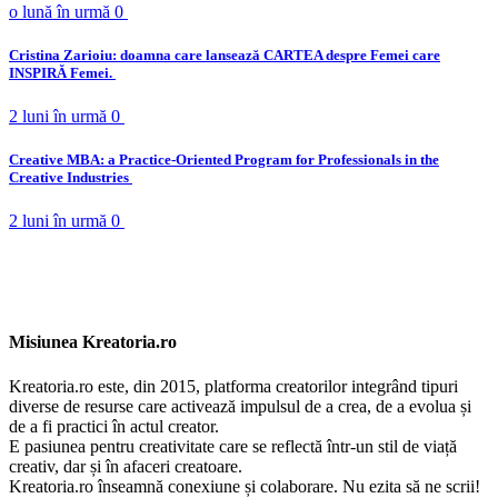
o lună în urmă
0
Cristina Zarioiu: doamna care lansează CARTEA despre Femei care
INSPIRĂ Femei.
2 luni în urmă
0
Creative MBA: a Practice‑Oriented Program for Professionals in the
Creative Industries
2 luni în urmă
0
Misiunea Kreatoria.ro
Kreatoria.ro este, din 2015, platforma creatorilor integrând tipuri
diverse de resurse care activează impulsul de a crea, de a evolua și
de a fi practici în actul creator.
E pasiunea pentru creativitate care se reflectă într-un stil de viață
creativ, dar și în afaceri creatoare.
Kreatoria.ro înseamnă conexiune și colaborare. Nu ezita să ne scrii!