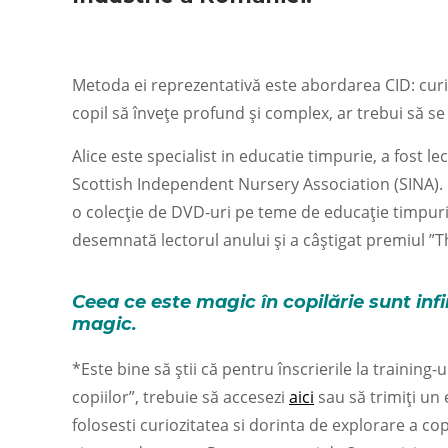
Metoda ei reprezentativă este abordarea CID: curio
copil să învețe profund și complex, ar trebui să s
Alice este specialist in educatie timpurie, a fost l
Scottish Independent Nursery Association (SINA). 
o colecție de DVD-uri pe teme de educație timpurie
desemnată lectorul anului și a câștigat premiul ”T
Ceea ce este magic în copilărie sunt infin
magic.
*Este bine să știi că pentru înscrierile la training
copiilor”, trebuie să accesezi
aici
sau să trimiți un 
folosesti curiozitatea si dorinta de explorare a co