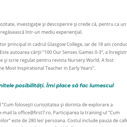
zitate, investigație și descoperire și crede că, pentru ca un
e regăsească într-un mediu experiențial.
ector principal in cadrul Glasgow College, iar de 18 ani condu
Este autoarea cărții ”100 Our Senses Games 0-3”, a înregistr
 și scrie regulat pentru revista Nursery World. A fost
he Most Inspirational Teacher in Early Years”.
itele posibilități. Îmi place să fac lumescul
-ul ”Cum folosești curiozitatea și dorinta de explorare a
e-mail la office@first7.ro. Participarea la training-ul ”Cum
piilor” este de 280 lei/ persoana. Costul include pauza de caf