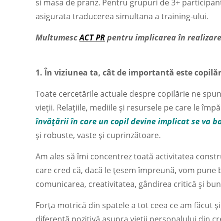
si masa de pranz. Pentru grupuri de 3+ participant
asigurata traducerea simultana a training-ului.
Multumesc
ACT PR
pentru implicarea în realizare
1. În viziunea ta, cât de importantă este copilăr
Toate cercetările actuale despre copilărie ne spun
vieții. Relațiile, mediile și resursele pe care le î
învățării în care un copil devine implicat se va 
și robuste, vaste și cuprinzătoare.
Am ales să îmi concentrez toată activitatea constru
care cred că, dacă le țesem împreună, vom pune baz
comunicarea, creativitatea, gândirea critică și bun
Forța motrică din spatele a tot ceea ce am făcut și
diferență pozitivă asupra vieții personalului din creș