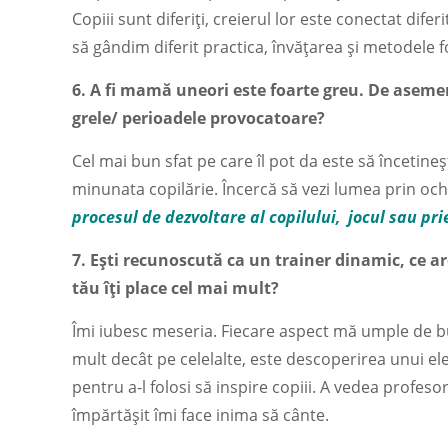
Copiii sunt diferiți, creierul lor este conectat dife
să gândim diferit practica, învățarea și metodele f
6. A fi mamă uneori este foarte greu. De aseme
grele/ perioadele provocatoare?
Cel mai bun sfat pe care îl pot da este să încetineșt
minunata copilărie. Încercă să vezi lumea prin och
procesul de dezvoltare al copilului, jocul sau prie
7. Ești recunoscută ca un trainer dinamic, ce a
tău îți place cel mai mult?
Îmi iubesc meseria. Fiecare aspect mă umple de bu
mult decât pe celelalte, este descoperirea unui e
pentru a-l folosi să inspire copiii. A vedea profesor
împărtășit îmi face inima să cânte.