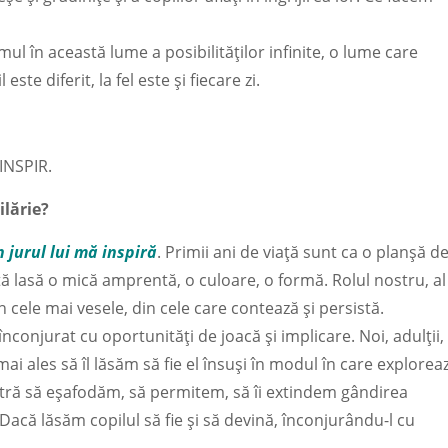
l în această lume a posibilităților infinite, o lume care
ste diferit, la fel este și fiecare zi.
INSPIR.
ilărie?
 jurul lui mă inspiră
. Primii ani de viață sunt ca o planșă d
tă lasă o mică amprentă, o culoare, o formă. Rolul nostru, al
din cele mai vesele, din cele care contează și persistă.
 înconjurat cu oportunități de joacă și implicare. Noi, adulții,
 mai ales să îl lăsăm să fie el însuși în modul în care explorea
stră să eșafodăm, să permitem, să îi extindem gândirea
Dacă lăsăm copilul să fie și să devină, înconjurându-l cu