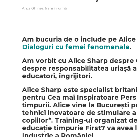
Anca Ghinea
,
6 ani în urmă
Am bucuria de o include pe Alic
Dialoguri cu femei fenomenale
.
Am vorbit cu Alice Sharp despre Cr
despre responsabilitatea uriașă a 
educatori, îngrijitori.
Alice Sharp este specialist britan
pentru Cea mai Inspiratoare Pers
timpurii. Alice vine la București p
tehnici inovatoare de stimulare a c
copiilor*. Training-ul organizat 
educație timpurie First7 va avea 
Industrie a României.