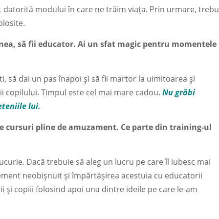
rit datorită modului în care ne trăim viața. Prin urmare, trebu
olosite.
nea, să fii educator. Ai un sfat magic pentru momentele
i, să dai un pas înapoi și să fii martor la uimitoarea și
ii copilului. Timpul este cel mai mare cadou.
Nu grăbi
teniile lui.
re cursuri pline de amuzament. Ce parte din training-ul
curie. Dacă trebuie să aleg un lucru pe care îl iubesc mai
lement neobișnuit și împărtășirea acestuia cu educatorii
ii și copiii folosind apoi una dintre ideile pe care le-am