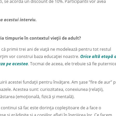
i, se acorda un discount de 10%. Participantii vor avea
a acestui interviu.
ia timpurie în contextul vieții de adult?
 că primii trei ani de viață ne modelează pentru tot restul
mpărțim vor construi baza educației noastre.
Orice altă etapă 
baza pe acestea
. Tocmai de aceea, ele trebuie să fie puternic
irii acestei fundații pentru învățare. Am șase ”fire de aur” 
ele. Acestea sunt: curiozitatea, conexiunea (relații),
ăstarea (emoțională, fizică și mentală).
 continui să fac este dorința copleșitoare de a face o
e și grădinițe și a copiilor aflați în îngrijirea lor. Ce facem