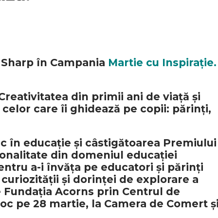
e Sharp în Campania
Martie cu Inspirație.
eativitatea din primii ani de viață și
celor care îi ghidează pe copii: părinți,
ic în educație și câstigătoarea Premiului
onalitate din domeniul educației
entru a-i învăța pe educatori și părinți
uriozității și dorinței de explorare a
de Fundația Acorns prin Centrul de
loc pe 28 martie, la Camera de Comert ș