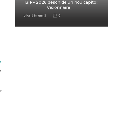
BIFF 2026 deschide un nou capitol:
fi
Visionnaire
o lună în urmă
0
o lună 
a
e
pe