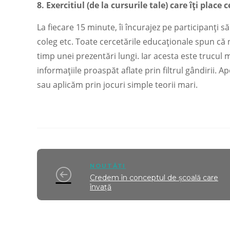
8. Exercitiul (de la cursurile tale) care îți place
La fiecare 15 minute, îi încurajez pe participanți s
coleg etc. Toate cercetările educaționale spun că 
timp unei prezentări lungi. Iar acesta este trucul 
informațiile proaspăt aflate prin filtrul gândirii. 
sau aplicăm prin jocuri simple teorii mari.
NOUTĂȚI
Credem în conceptul de școală care
învață