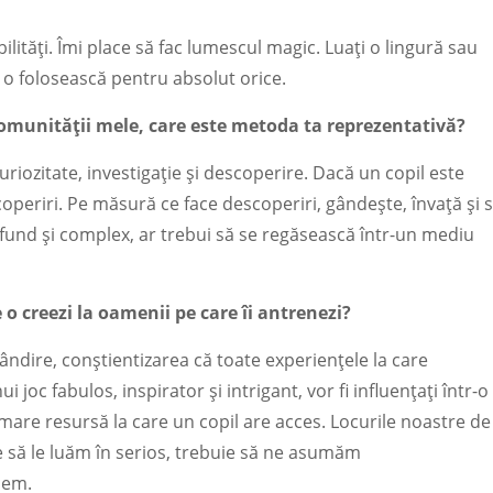
bilități. Îmi place să fac lumescul magic. Luați o lingură sau
ă o folosească pentru absolut orice.
comunității mele, care este metoda ta reprezentativă?
iozitate, investigație și descoperire. Dacă un copil este
scoperiri. Pe măsură ce face descoperiri, gândește, învață și 
ofund și complex, ar trebui să se regăsească într-un mediu
o creezi la oamenii pe care îi antrenezi?
ndire, conștientizarea că toate experiențele la care
oc fabulos, inspirator și intrigant, vor fi influențați într-o
mare resursă la care un copil are acces. Locurile noastre de
 să le luăm în serios, trebuie să ne asumăm
cem.