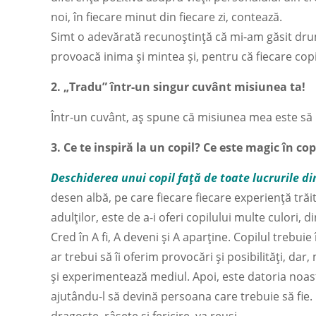
noi, în fiecare minut din fiecare zi, contează.
Simt o adevărată recunoștință că mi-am găsit drumu
provoacă inima și mintea și, pentru că fiecare copil e
2. „Tradu” într-un singur cuvânt misiunea ta!
Într-un cuvânt, aș spune că misiunea mea este să 
3. Ce te inspiră la un copil? Ce este magic în cop
Deschiderea unui copil față de toate lucrurile din
desen albă, pe care fiecare fiecare experiență trăi
adulților, este de a-i oferi copilului multe culori, 
Cred în A fi, A deveni și A aparține. Copilul trebuie
ar trebui să îi oferim provocări și posibilități, dar,
și experimentează mediul. Apoi, este datoria noa
ajutându-l să devină persoana care trebuie să fie. 