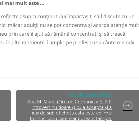
 cel mai mult este …
ă reflecte asupra conținutului împărtășit, să-l discute cu un
nici măcar adulții nu se pot concentra și acorda atenție mul
meu prin care îi ajut să rămână concentrați și să treacă
Apoi, în alte momente, îi implic pe profesori să cânte melodii
AU CEVA DE SPUS
Ana M. Marin (Om de Comunicare): A fi
introvert nu doare și că a accepta și a
ieși de sub eticheta asta este cel mai
frumos lucru care s-ar putea întâmpla.