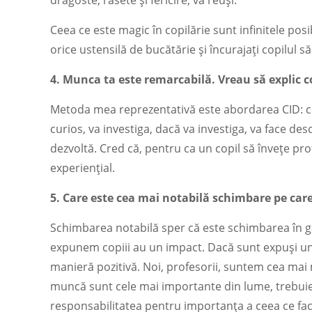
dragoste, râsete și fericire, va reuși.
Ceea ce este magic în copilărie sunt infinitele posi
orice ustensilă de bucătărie și încurajați copilul s
4. Munca ta este remarcabilă. Vreau să explic 
Metoda mea reprezentativă este abordarea CID: cur
curios, va investiga, dacă va investiga, va face de
dezvoltă. Cred că, pentru ca un copil să învețe pr
experiențial.
5. Care este cea mai notabilă schimbare pe care 
Schimbarea notabilă sper că este schimbarea în gâ
expunem copiii au un impact. Dacă sunt expuși unui j
manieră pozitivă. Noi, profesorii, suntem cea mai 
muncă sunt cele mai importante din lume, trebuie
responsabilitatea pentru importanța a ceea ce fa