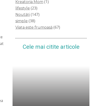
(1)
Kreatoria Mom
(23)
lifestyle
(147)
Noutăți
(38)
simple
(67)
Viața este frumoasă
ce
at
Cele mai citite articole
ea
Se