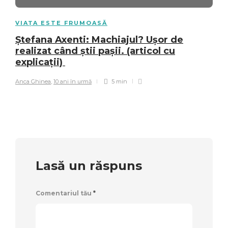
VIAȚA ESTE FRUMOASĂ
Ștefana Axenti: Machiajul? Ușor de
realizat când știi pașii. (articol cu
explicații)
Anca Ghinea
,
10 ani în urmă
5 min
Lasă un răspuns
Comentariul tău
*