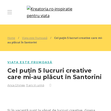
Home
Viața este frumoasă
Cel puțin 5 lucruri creative care mi-
au plăcut în Santorini
VIAȚA ESTE FRUMOASĂ
Cel puțin 5 lucruri creative
care mi-au plăcut în Santorini
Anca Ghinea
,
11 ani în urmă
Și în vacanță sunt la vânat de lucruri creative. Goana