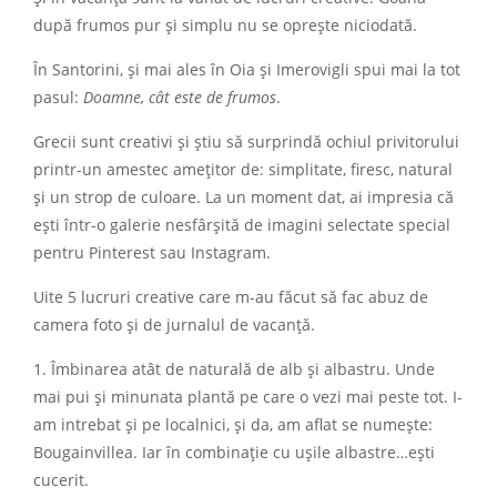
după frumos pur și simplu nu se oprește niciodată.
În Santorini, și mai ales în Oia și Imerovigli spui mai la tot
pasul:
Doamne, cât este de frumos
.
Grecii sunt creativi și știu să surprindă ochiul privitorului
printr-un amestec amețitor de: simplitate, firesc, natural
și un strop de culoare. La un moment dat, ai impresia că
ești într-o galerie nesfârșită de imagini selectate special
pentru Pinterest sau Instagram.
Uite 5 lucruri creative care m-au făcut să fac abuz de
camera foto și de jurnalul de vacanță.
1. Îmbinarea atât de naturală de alb și albastru. Unde
mai pui și minunata plantă pe care o vezi mai peste tot. I-
am intrebat și pe localnici, și da, am aflat se numește:
Bougainvillea. Iar în combinație cu ușile albastre…ești
cucerit.