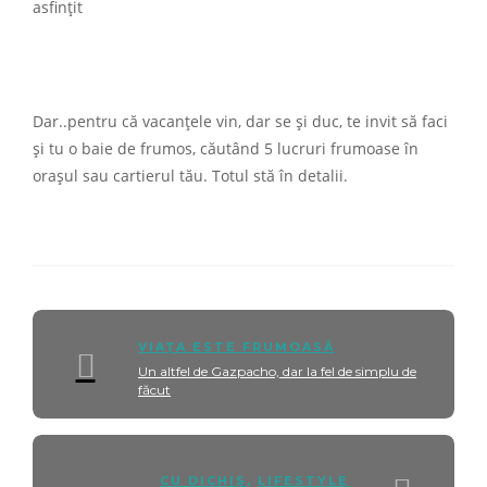
asfințit
Dar..pentru că vacanțele vin, dar se și duc, te invit să faci
și tu o baie de frumos, căutând 5 lucruri frumoase în
orașul sau cartierul tău. Totul stă în detalii.
VIAȚA ESTE FRUMOASĂ
Un altfel de Gazpacho, dar la fel de simplu de
făcut
CU DICHIS
,
LIFESTYLE