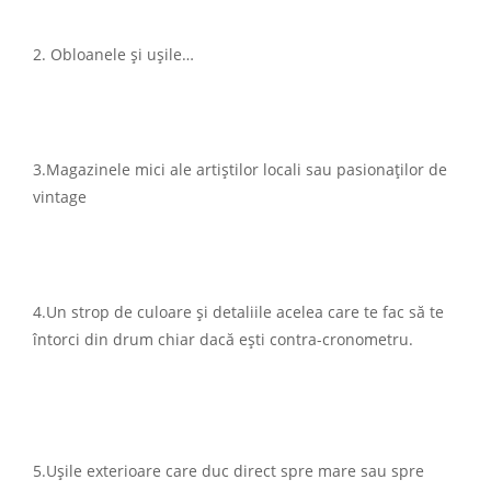
2. Obloanele și ușile…
3.Magazinele mici ale artiștilor locali sau pasionaților de
vintage
4.Un strop de culoare și detaliile acelea care te fac să te
întorci din drum chiar dacă ești contra-cronometru.
5.Ușile exterioare care duc direct spre mare sau spre