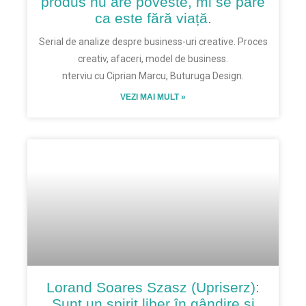
produs nu are poveste, mi se pare
ca este fără viață.
Serial de analize despre business-uri creative. Proces
creativ, afaceri, model de business.
nterviu cu Ciprian Marcu, Buturuga Design.
VEZI MAI MULT »
Lorand Soares Szasz (Upriserz):
Sunt un spirit liber în gândire și