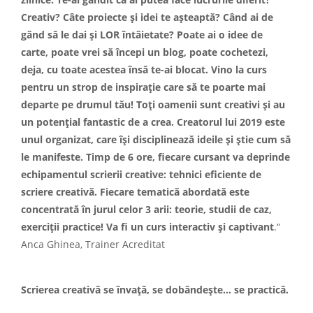
Creativ? Câte proiecte și idei te așteaptă? Când ai de
gând să le dai și LOR întâietate? Poate ai o idee de
carte, poate vrei să începi un blog, poate cochetezi,
deja, cu toate acestea însă te-ai blocat. Vino la curs
pentru un strop de inspirație care să te poarte mai
departe pe drumul tău! Toți oamenii sunt creativi și au
un potențial fantastic de a crea. Creatorul lui 2019 este
unul organizat, care își disciplinează ideile și știe cum să
le manifeste. Timp de 6 ore, fiecare cursant va deprinde
echipamentul scrierii creative: tehnici eficiente de
scriere creativă. Fiecare tematică abordată este
concentrată în jurul celor 3 arii: teorie, studii de caz,
exerciții practice! Va fi un curs interactiv și captivant
.“
Anca Ghinea, Trainer Acreditat
Scrierea creativă se învață, se dobândește… se practică.