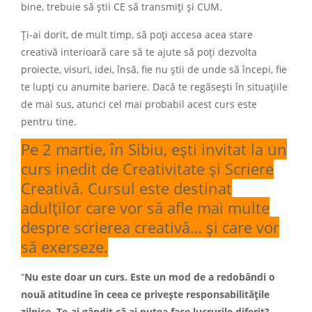
bine, trebuie să știi CE să transmiți și CUM.
Ți-ai dorit, de mult timp, să poți accesa acea stare
creativă interioară care să te ajute să poți dezvolta
proiecte, visuri, idei, însă, fie nu știi de unde să începi, fie
te lupți cu anumite bariere. Dacă te regăsești în situațiile
de mai sus, atunci cel mai probabil acest curs este
pentru tine.
Pe 2 martie, în Sibiu, ești invitat la un
curs inedit de Creativitate și Scriere
Creativă. Cursul este destinat
adulților care vor să afle mai multe
despre scrierea creativă… și care vor
să exerseze.
“
Nu este doar un curs. Este un mod de a redobândi o
nouă atitudine în ceea ce privește responsabilitățile
zilnice. Te-ai gândit că ai putea face lucrurile diferit?