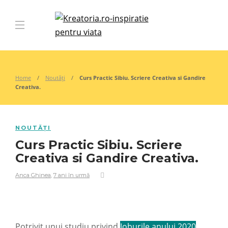
Home
Noutăți
Curs Practic Sibiu. Scriere Creativa si Gandire
Creativa.
NOUTĂȚI
Curs Practic Sibiu. Scriere
Creativa si Gandire Creativa.
Anca Ghinea
,
7 ani în urmă
Potrivit unui studiu privind
Joburile anului 2020
,