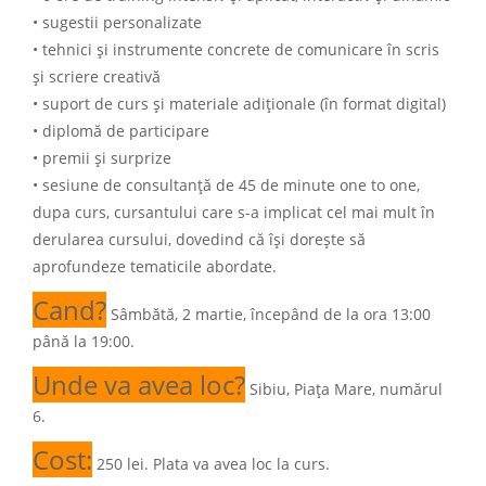
• sugestii personalizate
• tehnici și instrumente concrete de comunicare în scris
și scriere creativă
• suport de curs și materiale adiționale (în format digital)
• diplomă de participare
• premii și surprize
• sesiune de consultanţă de 45 de minute one to one,
dupa curs, cursantului care s-a implicat cel mai mult în
derularea cursului, dovedind că își dorește să
aprofundeze tematicile abordate.
Cand?
Sâmbătă, 2 martie, începând de la ora 13:00
până la 19:00.
Unde va avea loc?
Sibiu, Piața Mare, numărul
6.
Cost:
250 lei. Plata va avea loc la curs.