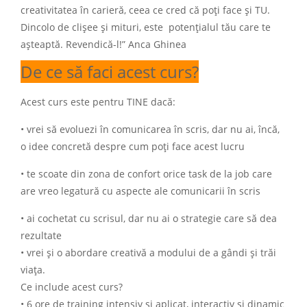
creativitatea în carieră, ceea ce cred că poți face și TU.
Dincolo de clișee și mituri, este potențialul tău care te
așteaptă. Revendică-l!” Anca Ghinea
De ce să faci acest curs?
Acest curs este pentru TINE dacă:
• vrei să evoluezi în comunicarea în scris, dar nu ai, încă,
o idee concretă despre cum poți face acest lucru
• te scoate din zona de confort orice task de la job care
are vreo legatură cu aspecte ale comunicarii în scris
• ai cochetat cu scrisul, dar nu ai o strategie care să dea
rezultate
• vrei şi o abordare creativă a modului de a gândi şi trăi
viaţa.
Ce include acest curs?
• 6 ore de training intensiv și aplicat, interactiv şi dinamic