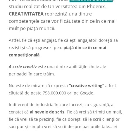
studiu realizat de Universitatea din Phoenix,
CREATIVITATEA
reprezintă una dintre
competențele care vor fi căutate din ce în ce mai
mult pe piața muncii.
Astfel, fie că ești angajat, fie că ești angajator, dorești să
reziști și să progresezi pe o
piață din ce în ce mai
competițională
.
A scrie creativ
este una dintre abilitățile cheie ale
perioadei în care trăim.
Nu este de mirare că expresia
“creative writing”
a fost
căutată de peste 758.000.000 ori pe Google.
Indiferent de industria în care lucrezi, cu siguranță, ai
constat că
ai nevoie de scris
. Fie că vrei să trimiți un mail,
fie că vrei să te prezinți, fie că dorești să le scrii clienților
sau pur și simplu vrei să scrii despre pasiunile tale… ei