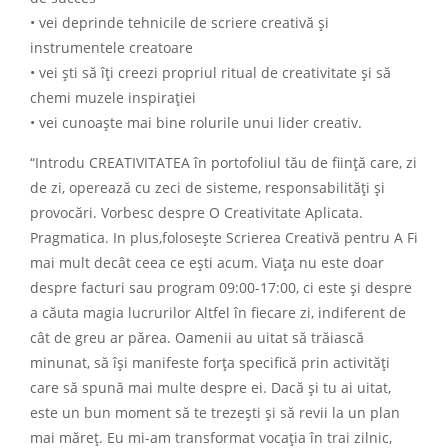
• vei deprinde tehnicile de scriere creativă și
instrumentele creatoare
• vei şti să îţi creezi propriul ritual de creativitate şi să
chemi muzele inspiraţiei
• vei cunoaşte mai bine rolurile unui lider creativ.
“Introdu CREATIVITATEA în portofoliul tău de ființă care, zi
de zi, operează cu zeci de sisteme, responsabilități și
provocări. Vorbesc despre O Creativitate Aplicata.
Pragmatica. In plus,folosește Scrierea Creativă pentru A Fi
mai mult decât ceea ce ești acum. Viața nu este doar
despre facturi sau program 09:00-17:00, ci este și despre
a căuta magia lucrurilor Altfel în fiecare zi, indiferent de
cât de greu ar părea. Oamenii au uitat să trăiască
minunat, să își manifeste forța specifică prin activități
care să spună mai multe despre ei. Dacă și tu ai uitat,
este un bun moment să te trezești și să revii la un plan
mai măreț. Eu mi-am transformat vocația în trai zilnic,