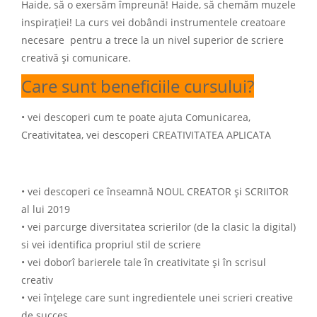
Haide, să o exersăm împreună! Haide, să chemăm muzele
inspirației! La curs vei dobândi instrumentele creatoare
necesare pentru a trece la un nivel superior de scriere
creativă și comunicare.
Care sunt beneficiile cursului?
• vei descoperi cum te poate ajuta Comunicarea,
Creativitatea, vei descoperi CREATIVITATEA APLICATA
• vei descoperi ce înseamnă NOUL CREATOR și SCRIITOR
al lui 2019
• vei parcurge diversitatea scrierilor (de la clasic la digital)
si vei identifica propriul stil de scriere
• vei doborî barierele tale în creativitate şi în scrisul
creativ
• vei înțelege care sunt ingredientele unei scrieri creative
de succes