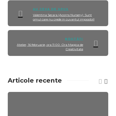
AU CEVA DE SPUS
Valentina Secara (Acorns Nursery): Sunt
omul care nu crede in cuvantul imposibil!
NOUTĂȚI
Atelier, 16 februarie, ora 11:00: Ora Magica de
Creativitate
Articole recente