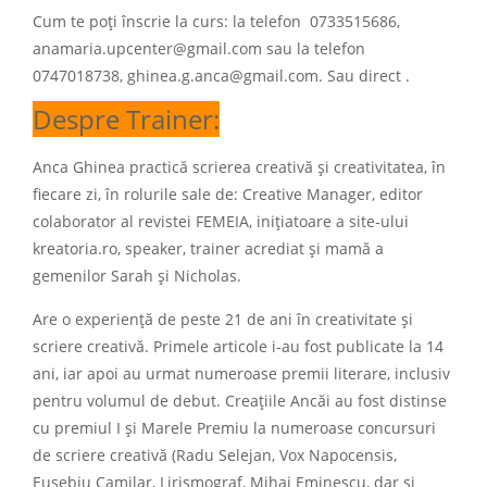
Cum te poți înscrie la curs: la telefon 0733515686,
anamaria.upcenter@gmail.com sau la telefon
0747018738, ghinea.g.anca@gmail.com. Sau direct
.
Despre Trainer:
Anca Ghinea practică scrierea creativă și creativitatea, în
fiecare zi, în rolurile sale de: Creative Manager, editor
colaborator al revistei FEMEIA, inițiatoare a site-ului
kreatoria.ro, speaker, trainer acrediat și mamă a
gemenilor Sarah și Nicholas.
Are o experiență de peste 21 de ani în creativitate și
scriere creativă. Primele articole i-au fost publicate la 14
ani, iar apoi au urmat numeroase premii literare, inclusiv
pentru volumul de debut. Creațiile Ancăi au fost distinse
cu premiul I și Marele Premiu la numeroase concursuri
de scriere creativă (Radu Selejan, Vox Napocensis,
Eusebiu Camilar, Lirismograf, Mihai Eminescu, dar și