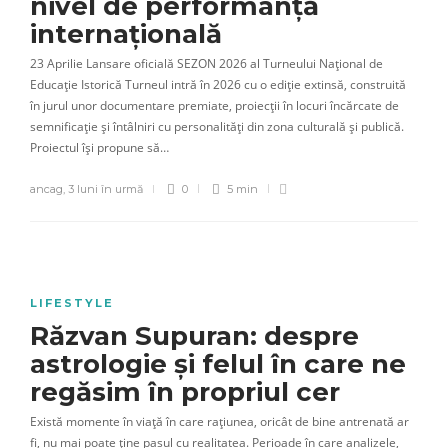
nivel de performanță
internațională
23 Aprilie Lansare oficială SEZON 2026 al Turneului Național de
Educație Istorică Turneul intră în 2026 cu o ediție extinsă, construită
în jurul unor documentare premiate, proiecții în locuri încărcate de
semnificație și întâlniri cu personalități din zona culturală și publică.
Proiectul își propune să…
ancag
,
3 luni în urmă
0
5 min
LIFESTYLE
Răzvan Supuran: despre
astrologie și felul în care ne
regăsim în propriul cer
Există momente în viață în care rațiunea, oricât de bine antrenată ar
fi, nu mai poate ține pasul cu realitatea. Perioade în care analizele,