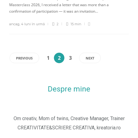
Masterclass 2026, I received a letter that was more than a
confirmation of participation — it was an invitation…
ancag
,
4 luni în urmă
2
15 min
1
2
3
PREVIOUS
NEXT
Despre mine
Om creativ, Mom of twins, Creative Manager, Trainer
CREATIVITATE&SCRIERE CREATIVA, kreatoria.ro