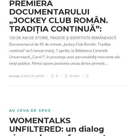
PREMIERA
DOCUMENTARULUI
„JOCKEY CLUB ROMÂN.
TRADIȚIA CONTINUĂ”:
150 DE ANI DE ISTORIE, TRADIȚIE ȘI IDENTITATE ROMÂNEASCĂ
Documentarul de 45 de minute „Jockey Club Român. Tradiția
continuă” va fi lansat marți, 7 aprilie, la Biblioteca Centrală
Universitară „Carol I”, în prezența unor personalități marcante ale
vieții publice. Filmul spune povestea unuia dintre primele…
ancag
,
4 luni în urmă
0
4 min
AU CEVA DE SPUS
WOMENTALKS
UNFILTERED: un dialog