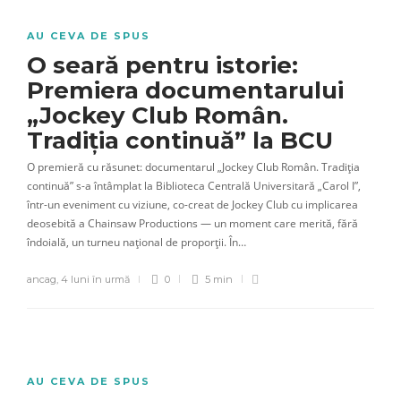
AU CEVA DE SPUS
O seară pentru istorie:
Premiera documentarului
„Jockey Club Român.
Tradiția continuă” la BCU
O premieră cu răsunet: documentarul „Jockey Club Român. Tradiția
continuă” s-a întâmplat la Biblioteca Centrală Universitară „Carol I”,
într-un eveniment cu viziune, co-creat de Jockey Club cu implicarea
deosebită a Chainsaw Productions — un moment care merită, fără
îndoială, un turneu național de proporții. În…
ancag
,
4 luni în urmă
0
5 min
AU CEVA DE SPUS