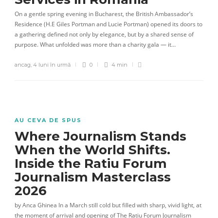
On a gentle spring evening in Bucharest, the British Ambassador’s
Residence (H.E Giles Portman and Lucie Portman) opened its doors to
a gathering defined not only by elegance, but by a shared sense of
purpose. What unfolded was more than a charity gala — it…
ancag
,
4 luni în urmă
0
4 min
AU CEVA DE SPUS
Where Journalism Stands
When the World Shifts.
Inside the Ratiu Forum
Journalism Masterclass
2026
by Anca Ghinea In a March still cold but filled with sharp, vivid light, at
the moment of arrival and opening of The Ratiu Forum Journalism