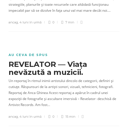
strategiile, planurile și toate resursele care altădată funcționau
impecabil par să se dizolve în fața unui val mai mare decât noi….
ancag
,
4 luni în urmă
0
7 min
AU CEVA DE SPUS
REVELATOR — Viața
nevăzută a muzicii.
Un reportaj în ritmul inimii artistului dincolo de categorii, definiri și
cutiuțe. Răspunsuri de la artiști sonori, vizuali, tehnicieni, fotografi.
Reportaj de Anca Ghinea Acest reportaj a apărut în cadrul unei
expoziții de fotografie și ascultare imersivă – Revelator- deschisă de
Artivist Records. Am fost…
ancag
,
4 luni în urmă
0
15 min