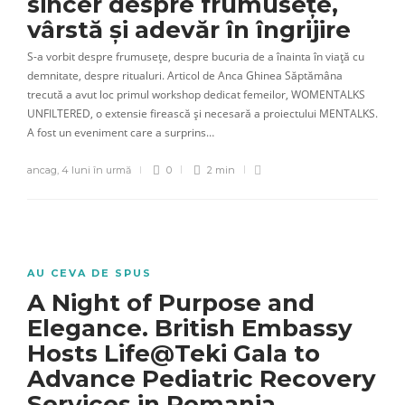
sincer despre frumusețe,
vârstă și adevăr în îngrijire
S-a vorbit despre frumusețe, despre bucuria de a înainta în viață cu
demnitate, despre ritualuri. Articol de Anca Ghinea Săptămâna
trecută a avut loc primul workshop dedicat femeilor, WOMENTALKS
UNFILTERED, o extensie firească și necesară a proiectului MENTALKS.
A fost un eveniment care a surprins…
ancag
,
4 luni în urmă
0
2 min
AU CEVA DE SPUS
A Night of Purpose and
Elegance. British Embassy
Hosts Life@Teki Gala to
Advance Pediatric Recovery
Services in Romania