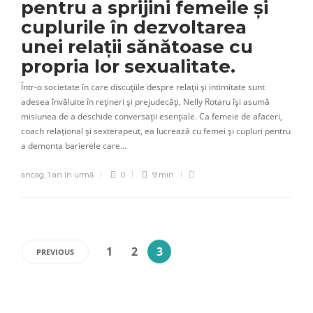
pentru a sprijini femeile și
cuplurile în dezvoltarea
unei relații sănătoase cu
propria lor sexualitate.
Într-o societate în care discuțiile despre relații și intimitate sunt
adesea învăluite în rețineri și prejudecăți, Nelly Rotaru își asumă
misiunea de a deschide conversații esențiale. Ca femeie de afaceri,
coach relațional și sexterapeut, ea lucrează cu femei și cupluri pentru
a demonta barierele care…
ancag
,
1 an în urmă
0
9 min
1
2
3
PREVIOUS