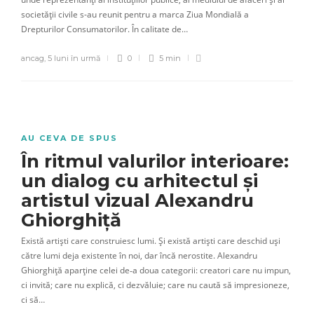
societății civile s-au reunit pentru a marca Ziua Mondială a
Drepturilor Consumatorilor. În calitate de…
ancag
,
5 luni în urmă
0
5 min
AU CEVA DE SPUS
În ritmul valurilor interioare:
un dialog cu arhitectul și
artistul vizual Alexandru
Ghiorghiță
Există artiști care construiesc lumi. Și există artiști care deschid uși
către lumi deja existente în noi, dar încă nerostite. Alexandru
Ghiorghiță aparține celei de‑a doua categorii: creatori care nu impun,
ci invită; care nu explică, ci dezvăluie; care nu caută să impresioneze,
ci să…