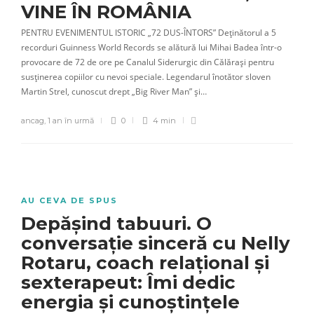
VINE ÎN ROMÂNIA
PENTRU EVENIMENTUL ISTORIC „72 DUS-ÎNTORS” Deținătorul a 5
recorduri Guinness World Records se alătură lui Mihai Badea într-o
provocare de 72 de ore pe Canalul Siderurgic din Călărași pentru
susținerea copiilor cu nevoi speciale. Legendarul înotător sloven
Martin Strel, cunoscut drept „Big River Man” și…
ancag
,
1 an în urmă
0
4 min
AU CEVA DE SPUS
Depășind tabuuri. O
conversație sinceră cu Nelly
Rotaru, coach relațional și
sexterapeut: Îmi dedic
energia și cunoștințele