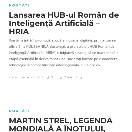
NOUTĂȚI
Lansarea HUB-ul Român de
Inteligență Artificială –
HRIA
România intră într-o nouă epocă a inovației digitale, prin lansarea
oficială, la POLITEHNICA București, a proiectului „HUB Român de
Inteligență Artificială – HRIA”, o inițiativă strategică ce marchează o
etapă esențială în dezvoltarea unei societăți bazate pe cunoaștere,
tehnologie și competitivitate internațională. HRIA are ca…
ancag
,
1 an în urmă
0
2 min
NOUTĂȚI
MARTIN STREL, LEGENDA
MONDIALĂ A ÎNOTULUI,