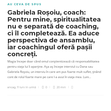
AU CEVA DE SPUS
Gabriela Roșoiu, coach:
Pentru mine, spiritualitatea
nu e separată de coaching,
ci îl completează. Ea aduce
perspectiva de ansamblu,
iar coachingul oferă pașii
concreți.
Magia începe doar când omul conștientizează că responsabilitatea
pentru viața lui îi aparține. Așa aș începe interviul cu Dana sau
Gabriela Roșoiu, un interviu în care am pus foarte mult suflet, ținând
cont de rolul foarte mare pe care l-a avut în viața mea. Luni…
ancag
,
11 luni în urmă
0
20 min