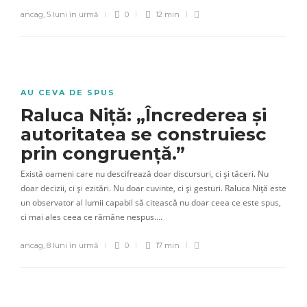
ancag
,
5 luni în urmă
0
12 min
AU CEVA DE SPUS
Raluca Niță: „Încrederea și
autoritatea se construiesc
prin congruență.”
Există oameni care nu descifrează doar discursuri, ci și tăceri. Nu
doar decizii, ci și ezitări. Nu doar cuvinte, ci și gesturi. Raluca Niță este
un observator al lumii capabil să citească nu doar ceea ce este spus,
ci mai ales ceea ce rămâne nespus….
ancag
,
8 luni în urmă
0
17 min