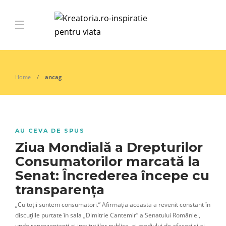
Home
ancag
AU CEVA DE SPUS
Ziua Mondială a Drepturilor
Consumatorilor marcată la
Senat: Încrederea începe cu
transparența
„Cu toții suntem consumatori.” Afirmația aceasta a revenit constant în
discuțiile purtate în sala „Dimitrie Cantemir” a Senatului României,
unde reprezentanți ai instituțiilor publice, ai mediului de afaceri și ai