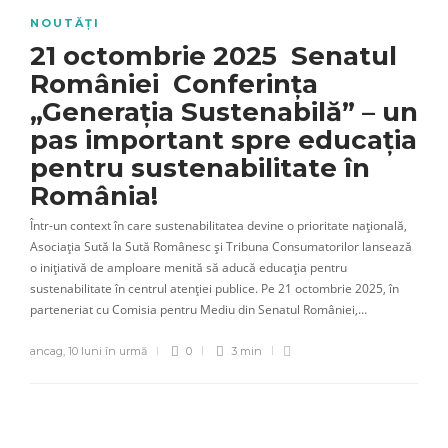
NOUTĂȚI
21 octombrie 2025 Senatul
României Conferința
„Generația Sustenabilă” – un
pas important spre educația
pentru sustenabilitate în
România!
Într-un context în care sustenabilitatea devine o prioritate națională,
Asociația Sută la Sută Românesc și Tribuna Consumatorilor lansează
o inițiativă de amploare menită să aducă educația pentru
sustenabilitate în centrul atenției publice. Pe 21 octombrie 2025, în
parteneriat cu Comisia pentru Mediu din Senatul României,…
ancag
,
10 luni în urmă
0
3 min