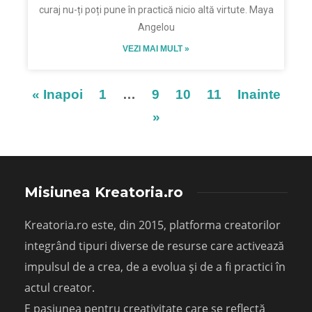
curaj nu-ți poți pune în practică nicio altă virtute. Maya
Angelou
VEZI MAI MULT »
« Inapoi
1
…
9
10
11
Inainte
»
Misiunea Kreatoria.ro
Kreatoria.ro este, din 2015, platforma creatorilor
integrând tipuri diverse de resurse care activează
impulsul de a crea, de a evolua și de a fi practici în
actul creator.
E pasiunea pentru creativitate care se reflectă