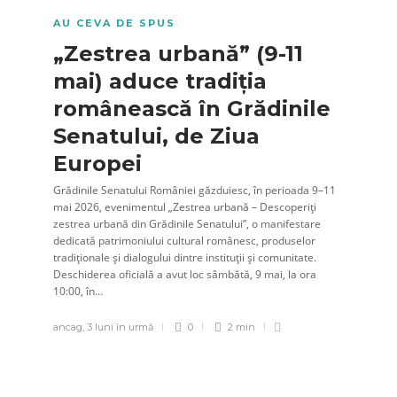
AU CEVA DE SPUS
„Zestrea urbană” (9-11
mai) aduce tradiția
românească în Grădinile
Senatului, de Ziua
Europei
Grădinile Senatului României găzduiesc, în perioada 9–11
mai 2026, evenimentul „Zestrea urbană – Descoperiți
zestrea urbană din Grădinile Senatului”, o manifestare
dedicată patrimoniului cultural românesc, produselor
tradiționale și dialogului dintre instituții și comunitate.
Deschiderea oficială a avut loc sâmbătă, 9 mai, la ora
10:00, în…
ancag
,
3 luni în urmă
0
2 min