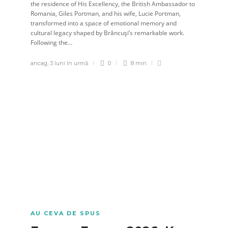
the residence of His Excellency, the British Ambassador to
Romania, Giles Portman, and his wife, Lucie Portman,
transformed into a space of emotional memory and
cultural legacy shaped by Brâncuși’s remarkable work.
Following the…
ancag
,
3 luni în urmă
0
8 min
AU CEVA DE SPUS