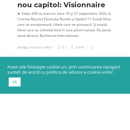
nou capitol: Visionnaire
► Ediția XXII va avea loc între 18 și 27 septembrie 2026, la
Cinema Muzeul Țăranului Român și Apollo111 Există filme
care ne emoționează. Altele care ne provoacă. Și există
filme care ne schimbă felul în care privim lumea. De peste
două decenii, Bucharest International…
ancag
,
o lună în urmă
0
3 min
Acest site folosește cookie-uri, prin continuarea navigarii
sunteti de acord cu politica de uilizare a cookie-urilor.
Ok