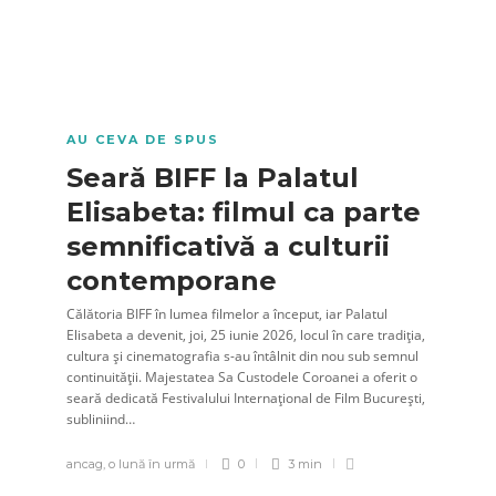
AU CEVA DE SPUS
Seară BIFF la Palatul
Elisabeta: filmul ca parte
semnificativă a culturii
contemporane
Călătoria BIFF în lumea filmelor a început, iar Palatul
Elisabeta a devenit, joi, 25 iunie 2026, locul în care tradiția,
cultura și cinematografia s-au întâlnit din nou sub semnul
continuității. Majestatea Sa Custodele Coroanei a oferit o
seară dedicată Festivalului Internațional de Film București,
subliniind…
ancag
,
o lună în urmă
0
3 min