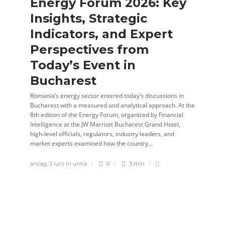
Energy Forum 2026: Key
Insights, Strategic
Indicators, and Expert
Perspectives from
Today’s Event in
Bucharest
Romania’s energy sector entered today’s discussions in
Bucharest with a measured and analytical approach. At the
8th edition of the Energy Forum, organized by Financial
Intelligence at the JW Marriott Bucharest Grand Hotel,
high‑level officials, regulators, industry leaders, and
market experts examined how the country…
ancag
,
3 luni în urmă
0
3 min