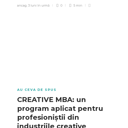
ancag
,
3 luni în urmă
0
5 min
AU CEVA DE SPUS
CREATIVE MBA: un
program aplicat pentru
profesioniștii din
industriile creative