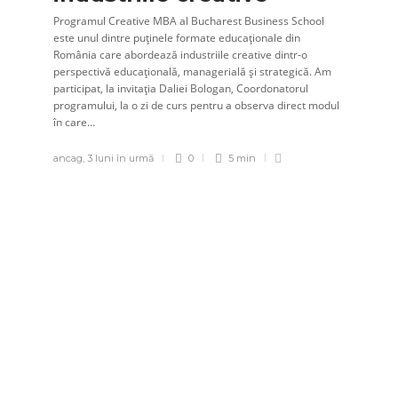
Programul Creative MBA al Bucharest Business School
este unul dintre puținele formate educaționale din
România care abordează industriile creative dintr-o
perspectivă educațională, managerială și strategică. Am
participat, la invitația Daliei Bologan, Coordonatorul
programului, la o zi de curs pentru a observa direct modul
în care…
ancag
,
3 luni în urmă
0
5 min