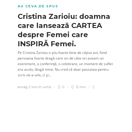
AU CEVA DE SPUS
Cristina Zarioiu: doamna
care lansează CARTEA
despre Femei care
INSPIRĂ Femei.
Pe Cristina Zarioiu o știu foarte bine de câțiva ani, fiind
persoana foarte dragă care ori de câte ori aveam un
eveniment, o conferință, o celebrare, un moment de suflet
era acolo, lângă mine. Nu cred că doar pasiunea pentru
scris ne-a unit, ci și…
ancag
,
2 luni în urmă
0
12 min