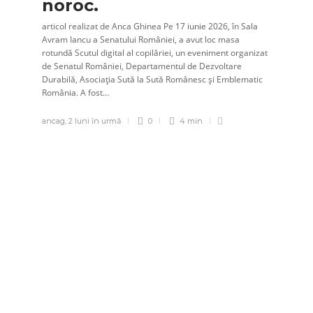
noroc.
articol realizat de Anca Ghinea Pe 17 iunie 2026, în Sala
Avram Iancu a Senatului României, a avut loc masa
rotundă Scutul digital al copilăriei, un eveniment organizat
de Senatul României, Departamentul de Dezvoltare
Durabilă, Asociația Sută la Sută Românesc și Emblematic
România. A fost…
ancag
,
2 luni în urmă
0
4 min