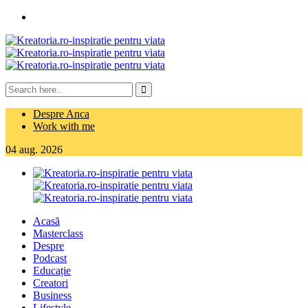
Despre Anca
Work with me
04
aug.
2026
Acasă
Masterclass
Despre
Podcast
Educație
Creatori
Business
Lifestyle