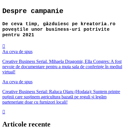
Despre campanie
De ceva timp, găzduiesc pe kreatoria.ro
poveștile unor business-uri potrivite
pentru 2021
Au ceva de spus
Creative Business Serial. Mihaela Dragomir, Ella Congres: A fost
nevoie de documentare pentru a muta sala de conferințe în mediul
virtual!
Au ceva de spus
Creative Business Serial: Raluca Olaru (Hodaia): Suntem printre
puținii care susținem agricultura bazată pe reguli și legăm
parteneriate doar cu furnizori locali!
Articole recente