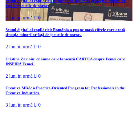
Scutul digital al copilăriei. Inițiative pe subiectul protecției minorilor
față de jocurile de noroc
2 luni în urmă
0
Scutul digital al copilăriei: România a pus pe masă cifrele care arată
situația minorilor față de jocurile de noroc.
2 luni în urmă
0
Cristina Zarioiu: doamna care lansează CARTEA despre Femei care
INSPIRĂ Femei.
2 luni în urmă
0
Creative MBA: a Practice‑Oriented Program for Professionals in the
Creative Industries
3 luni în urmă
0