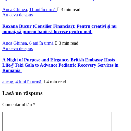
Anca Ghinea
,
11 ani în urmă
3 min
read
Au ceva de spus
Roxana Bucur (Consilier Financiar): Pentru creativi și nu
numai, să punem banii să lucreze pentru noi!
Anca Ghinea
,
6 ani în urmă
3 min
read
Au ceva de spus
A Night of Purpose and Elegance. British Embassy Hosts
Life@Teki Gala to Advance Pediatric Recovery Services in
Romania
ancag
,
4 luni în urmă
4 min
read
Lasă un răspuns
Comentariul tău
*