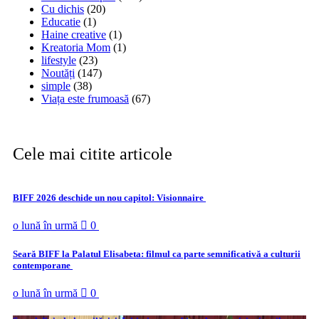
Cu dichis
(20)
Educatie
(1)
Haine creative
(1)
Kreatoria Mom
(1)
lifestyle
(23)
Noutăți
(147)
simple
(38)
Viața este frumoasă
(67)
Cele mai citite articole
BIFF 2026 deschide un nou capitol: Visionnaire
o lună în urmă
0
Seară BIFF la Palatul Elisabeta: filmul ca parte semnificativă a culturii
contemporane
o lună în urmă
0