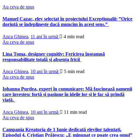
Au ceva de spus
Manuel Cazac, elev selectat în proiectului Excepționalii: ”Orice
dorință se îndeplinește dacă muncim în acest sens.”
Anca Ghinea
,
11 ani în urmă
4 min
read
Au ceva de spus
Lina Toma, designer cognitiv: Fericirea înseamnă
responsabilitate totală și absența fricii
Anca Ghinea
,
10 ani în urmă
5 min
read
Au ceva de spus
Iohanna Purdea, expert în comunicare: Mă fascinează oamenii
care investesc forță și pasiune în ideile lor și le fac să prindă
viață.
Anca Ghinea
,
10 ani în urmă
11 min
read
Au ceva de spus
Campania Kreatoria de 1 Iunie dedicată elevilor talentați.
Episodul 4, Cristian Prăjescu: „E minunat ce poate crea omul”